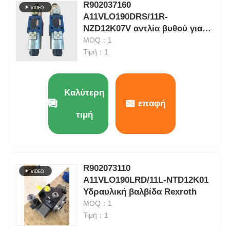
R902037160
A11VLO190DRS/11R-
Υδραυλική αντλία Rexroth
NZD12K07V αντλία βυθού για
σκάφους
MOQ：1
Τιμή：1
Υδραυλική αντλία του Parker
Υδραυλική αντλία Vickers
Καλύτερη
επαφή
τιμή
Υδραυλική βαλβίδα Rexroth
Συσκευές φίλτρου Rexroth
R902073110
A11VLO190LRD/11L-NTD12K01
Υδραυλική βαλβίδα YUKEN
Υδραυλική βαλβίδα Rexroth
MOQ：1
Τιμή：1
Υδραυλική αντλία Yuken