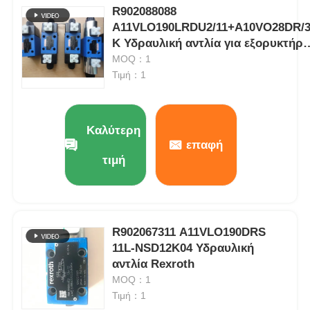
R902088088
A11VLO190LRDU2/11+A10VO28DR/3
K Υδραυλική αντλία για εξορυκτήρ
υψηλής πίεσης Rexroth
MOQ：1
Τιμή：1
Καλύτερη
επαφή
τιμή
R902067311 A11VLO190DRS
11L-NSD12K04 Υδραυλική
αντλία Rexroth
MOQ：1
Τιμή：1