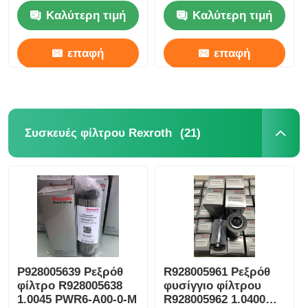
210 Bar
LBF-2S-11-C25V-31
Καλύτερη τιμή
Καλύτερη τιμή
επαφή
επαφή
(21)
Συσκευές φίλτρου Rexroth
Ρ928005639 Ρεξρόθ
R928005961 Ρεξρόθ
φίλτρο R928005638
φυσίγγιο φίλτρου
1.0045 PWR6-A00-0-M
R928005962 1.0400