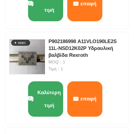
επαφή
τιμή
Σχετικά με εμάς
Επισκέψεις στο εργοστάσιο
Ρ902186998 A11VLO190LE2S
11L-NSD12K02P Υδραυλική
βαλβίδα Rexroth
Ποιοτικός έλεγχος
MOQ：1
Τιμή：1
Επικοινωνήστε μαζί μας
Καλύτερη
Ειδήσεις
επαφή
τιμή
Υποθέσεις
Ζητήστε μια προσφορά