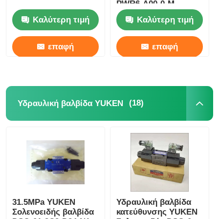
PWR6-A00-0-M
Καλύτερη τιμή
Καλύτερη τιμή
επαφή
επαφή
(18)
Υδραυλική βαλβίδα YUKEN
31.5MPa YUKEN
Υδραυλική βαλβίδα
Σολενοειδής βαλβίδα
κατεύθυνσης YUKEN