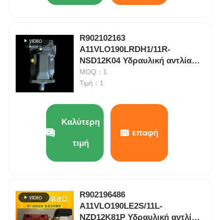
R902102163
A11VLO190LRDH1/11R-
NSD12K04 Υδραυλική αντλία
Rexroth
MOQ：1
Τιμή：1
Καλύτερη
επαφή
τιμή
R902196486
A11VLO190LE2S/11L-
NZD12K81P Υδραυλική αντλία