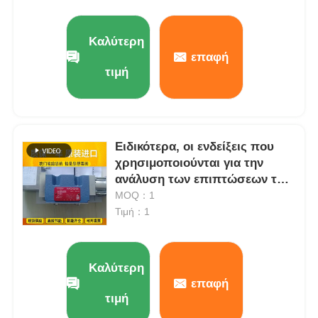
Καλύτερη
επαφή
τιμή
Ειδικότερα, οι ενδείξεις που
χρησιμοποιούνται για την
ανάλυση των επιπτώσεων των
παραπάνω παραγόντων είναι
MOQ：1
οι ακόλουθες:
Τιμή：1
Καλύτερη
επαφή
τιμή