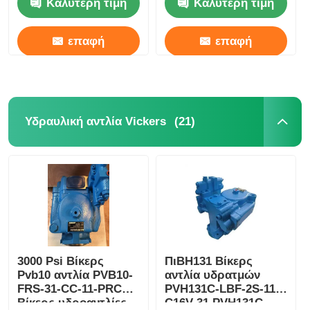
Καλύτερη τιμή
Καλύτερη τιμή
επαφή
επαφή
(21)
Υδραυλική αντλία Vickers
3000 Psi Βίκερς
ΠιΒH131 Βίκερς
Pvb10 αντλία PVB10-
αντλία υδρατμών
FRS-31-CC-11-PRC
PVH131C-LBF-2S-11-
Βίκερς υδροαντλίες
C16V-31 PVH131C-