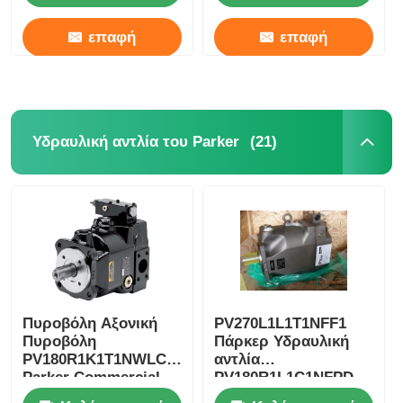
επαφή
επαφή
(21)
Υδραυλική αντλία του Parker
Πυροβόλη Αξονική
PV270L1L1T1NFF1
Πυροβόλη
Πάρκερ Υδραυλική
PV180R1K1T1NWLC
αντλία
Parker Commercial
PV180R1L1C1NFPD
Pumps
PV270L1D3T1N001