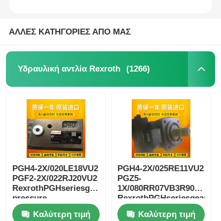
ΑΛΛΕΣ ΚΑΤΗΓΟΡΙΕΣ ΑΠΟ ΜΑΣ
(1266)
Υδραυλική αντλία Rexroth
PGH4-2X/020LE18VU2
PGH4-2X/025RE11VU2
PGF2-2X/022RJ20VU2
PGZ5-
RexrothPGHseriesgearhigh-
1X/080RR07VB3R90123005
pressure
RexrothPGHseriesgearhig
oilpumpductile iron
pressureoilpumpductileir
Καλύτερη τιμή
Καλύτερη τιμή