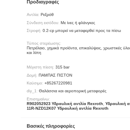
Προδιαγραφές
Αντλία:
Ρεξρόθ
Σύνδεση εισόδου:
Με ίνες ή φλάνγκες
Στροφή:
0.2-cp μπορεί να μεταφερθεί προς τα πίσω
Τύπος στερέωσης:
Πετρέλαιο, χημικά προϊόντα, επικαλύψεις, χρωστικές ύλες
και λίπη
Μέγιστη πίεση:
315 bar
Δομή:
ΠΑΜΠΑΣ ΠΙΣΤΟΝ
Καύσιμο:
+85267220981
diy_1:
Θαλάσσια και αεροπορική μεταφορές
Επισημαίνω:
R902052923 Υδραυλική αντλία Rexroth
,
Υδραυλική α
11R-NZD12K07 Υδραυλική αντλία Rexroth
Βασικές πληροφορίες