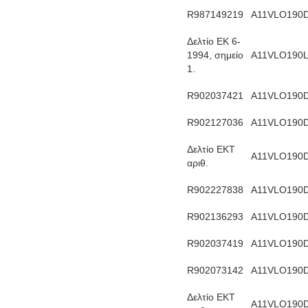
R987149219
Α11VLO190
Δελτίο ΕΚ 6-
1994, σημείο
Α11VLO190
1.
R902037421
Α11VLO190
R902127036
Α11VLO190
Δελτίο ΕΚΤ
Α11VLO190D
αριθ.
R902227838
Α11VLO190D
R902136293
Α11VLO190
R902037419
Α11VLO190
R902073142
Α11VLO190
Δελτίο ΕΚΤ
Α11VLO190