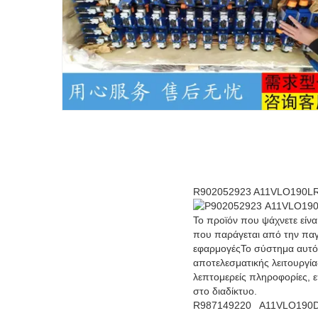
R902052923 A11VLO190LRS
Το προϊόν που ψάχνετε είν
που παράγεται από την παγκ
εφαρμογέςΤο σύστημα αυτό δ
αποτελεσματικής λειτουργία
λεπτομερείς πληροφορίες, ε
στο διαδίκτυο.
R987149220
Α11VLO190