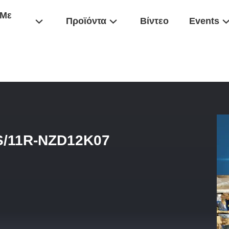
 Με
Προϊόντα
Βίντεο
Events
902052923 A11VLO190LRS/11R-NZD12K07 Υδραυλική Αντλία Rexrot
S/11R-NZD12K07