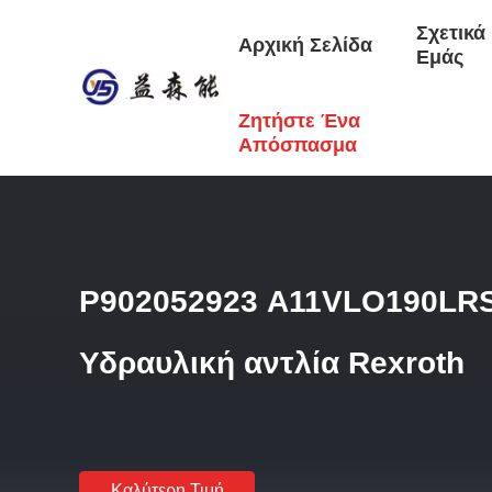
Σχετικά
Αρχική Σελίδα
Εμάς
Ζητήστε Ένα
Αρχική Σελίδα
/
Προϊόντα
/
Υδραυλική Βαλβίδα Rexroth
/
Ρ
Απόσπασμα
Ρ902052923 A11VLO190LR
Υδραυλική αντλία Rexroth
Καλύτερη Τιμή