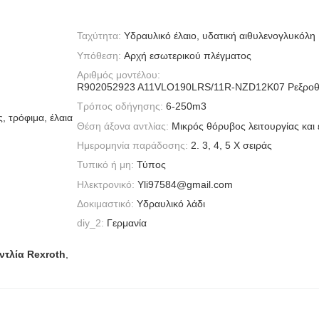
Ταχύτητα:
Υδραυλικό έλαιο, υδατική αιθυλενογλυκόλη
Υπόθεση:
Αρχή εσωτερικού πλέγματος
Αριθμός μοντέλου:
R902052923 A11VLO190LRS/11R-NZD12K07 Ρεξροθυ
Τρόπος οδήγησης:
6-250m3
, τρόφιμα, έλαια
Θέση άξονα αντλίας:
Μικρός θόρυβος λειτουργίας και 
Ημερομηνία παράδοσης:
2. 3, 4, 5 X σειράς
Τυπικό ή μη:
Τύπος
Ηλεκτρονικό:
Yli97584@gmail.com
Δοκιμαστικό:
Υδραυλικό λάδι
diy_2:
Γερμανία
ντλία Rexroth
,