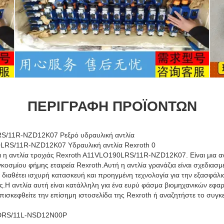
ΠΕΡΙΓΡΑΦΉ ΠΡΟΪΌΝΤΩΝ
/11R-NZD12K07 Ρεξρό υδραυλική αντλία
αι η αντλία τροχιάς Rexroth A11VLO190LRS/11R-NZD12K07. Είναι μια α
οσμίου φήμης εταιρεία Rexroth.Αυτή η αντλία γρανάζια είναι σχεδιασμέ
ιαθέτει ισχυρή κατασκευή και προηγμένη τεχνολογία για την εξασφάλι
ς.Η αντλία αυτή είναι κατάλληλη για ένα ευρύ φάσμα βιομηχανικών εφα
πισκεφθείτε την επίσημη ιστοσελίδα της Rexroth ή αναζητήστε το συγκ
DRS/11L-NSD12N00P