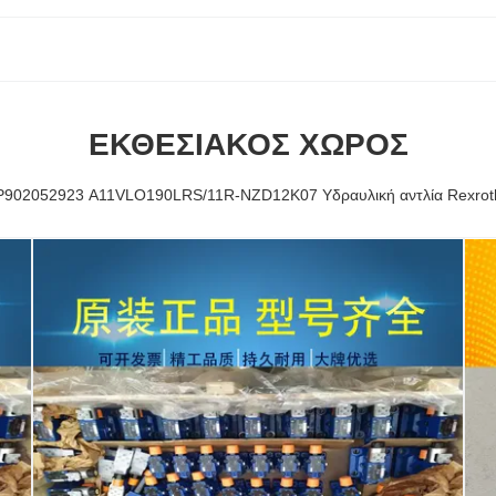
ΕΚΘΕΣΙΑΚΌΣ ΧΏΡΟΣ
Ρ902052923 A11VLO190LRS/11R-NZD12K07 Υδραυλική αντλία Rexrot