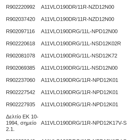
R902220992
Α11VLO190DR/11R-NZD12N00
R902037420
Α11VLO190DR/11R-NZD12N00
R902097116
Α11VLO190DRG/11L-NPD12N00
R902220618
Α11VLO190DRG/11L-NSD12K02R
R902081078
Α11VLO190DRG/11L-NSD12K72
R902069385
Α11VLO190DRG/11L-NSD12N00
R902237060
Α11VLO190DRG/11R-NPD12K01
R902227542
Α11VLO190DRG/11R-NPD12K01
R902227935
Α11VLO190DRG/11R-NPD12K01
Δελτίο ΕΚ 10-
1994, σημείο
Α11VLO190DRG/11R-NPD12K17V-S
2.1.