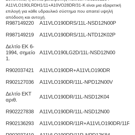
A11VLO190LRDH1/11+A10VO28DR/31-K είναι μια εξαιρετική
επιλογή για κάθε υδραυλικό σύστημα που απαιτεί υψηλή
απόδοση και αντοχή.
R987149220
Α11VLO190DRS/11L-NSD12N00P
R987149219
Α11VLO190DRS/11L-NTD12K02P
Δελτίο ΕΚ 6-
1994, σημείο
Α11VLO190LG2D/11L-NSD12N00
1.
R902037421
Α11VLO190DR+A11VLO190DR
R902127036
Α11VLO190DR/11L-NPD12N00V
Δελτίο ΕΚΤ
Α11VLO190DR/11L-NSD12K04
αριθ.
R902227838
Α11VLO190DR/11L-NSD12N00
R902136293
Α11VLO190DR/11R+A11VLO190DR/11R