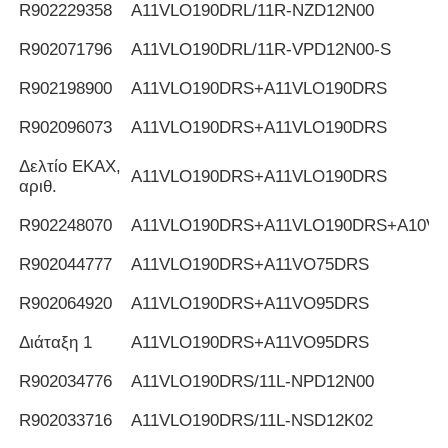
R902229358
Α11VLO190DRL/11R-NZD12N00
R902071796
Α11VLO190DRL/11R-VPD12N00-S
R902198900
Α11VLO190DRS+A11VLO190DRS
R902096073
Α11VLO190DRS+A11VLO190DRS
Δελτίο ΕΚΑΧ,
Α11VLO190DRS+A11VLO190DRS
αριθ.
R902248070
Α11VLO190DRS+A11VLO190DRS+A10V
R902044777
Α11VLO190DRS+A11VO75DRS
R902064920
Α11VLO190DRS+A11VO95DRS
Διάταξη 1
Α11VLO190DRS+A11VO95DRS
R902034776
Α11VLO190DRS/11L-NPD12N00
R902033716
Α11VLO190DRS/11L-NSD12K02