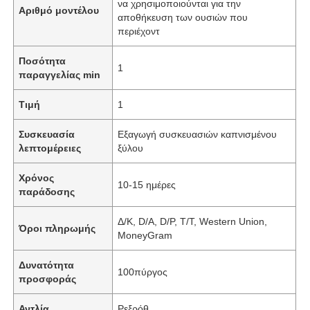
να χρησιμοποιούνται για την
Αριθμό μοντέλου
αποθήκευση των ουσιών που
περιέχοντ
Ποσότητα
1
παραγγελίας min
Τιμή
1
Συσκευασία
Εξαγωγή συσκευασιών καπνισμένου
λεπτομέρειες
ξύλου
Χρόνος
10-15 ημέρες
παράδοσης
Δ/Κ, D/Α, D/P, T/T, Western Union,
Όροι πληρωμής
MoneyGram
Δυνατότητα
100πύργος
προσφοράς
Αντλία
Ρεξρόθ