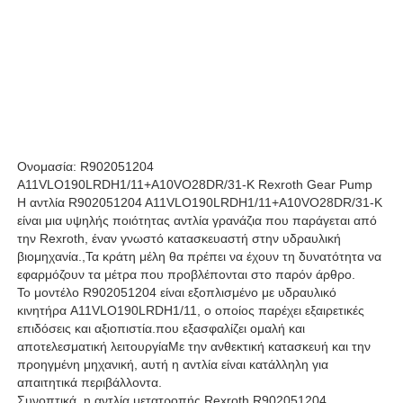
Υδραυλική αντλία Rexroth
Υδραυλική αντλία του Parker
Υδραυλική αντλία Vickers
Ονομασία: R902051204
A11VLO190LRDH1/11+A10VO28DR/31-K Rexroth Gear Pump
Η αντλία R902051204 A11VLO190LRDH1/11+A10VO28DR/31-K
Υδραυλική βαλβίδα Rexroth
είναι μια υψηλής ποιότητας αντλία γρανάζια που παράγεται από
την Rexroth, έναν γνωστό κατασκευαστή στην υδραυλική
βιομηχανία.,Τα κράτη μέλη θα πρέπει να έχουν τη δυνατότητα να
εφαρμόζουν τα μέτρα που προβλέπονται στο παρόν άρθρο.
Συσκευές φίλτρου Rexroth
Το μοντέλο R902051204 είναι εξοπλισμένο με υδραυλικό
κινητήρα A11VLO190LRDH1/11, ο οποίος παρέχει εξαιρετικές
επιδόσεις και αξιοπιστία.που εξασφαλίζει ομαλή και
Υδραυλική βαλβίδα YUKEN
αποτελεσματική λειτουργίαΜε την ανθεκτική κατασκευή και την
προηγμένη μηχανική, αυτή η αντλία είναι κατάλληλη για
απαιτητικά περιβάλλοντα.
Υδραυλική αντλία Yuken
Συνοπτικά, η αντλία μετατροπής Rexroth R902051204