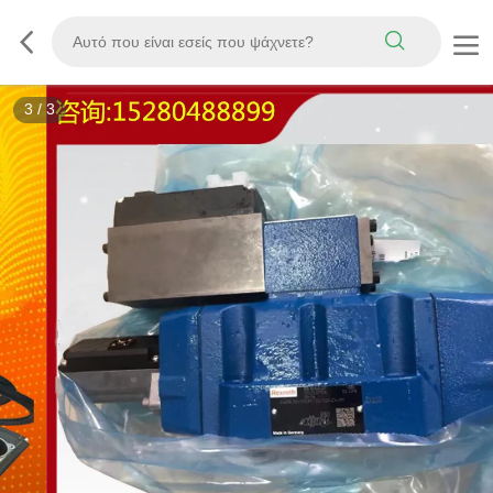
3
/
3