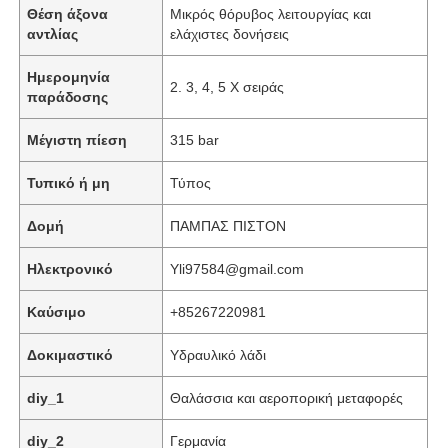
Θέση άξονα
Μικρός θόρυβος λειτουργίας και
αντλίας
ελάχιστες δονήσεις
Ημερομηνία
2. 3, 4, 5 X σειράς
παράδοσης
Μέγιστη πίεση
315 bar
Τυπικό ή μη
Τύπος
Δομή
ΠΑΜΠΑΣ ΠΙΣΤΟΝ
Ηλεκτρονικό
Yli97584@gmail.com
Καύσιμο
+85267220981
Σπίτι
Δοκιμαστικό
Υδραυλικό λάδι
Προϊόντα
diy_1
Θαλάσσια και αεροπορική μεταφορές
diy_2
Γερμανία
Βίντεο