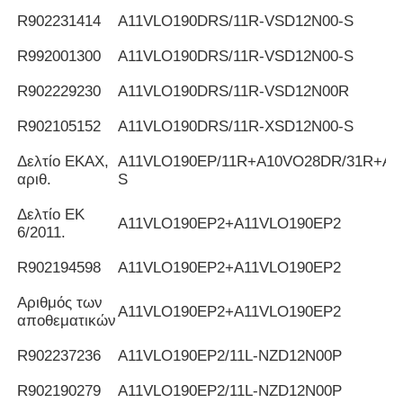
R902231414
Α11VLO190DRS/11R-VSD12N00-S
R992001300
Α11VLO190DRS/11R-VSD12N00-S
R902229230
Α11VLO190DRS/11R-VSD12N00R
R902105152
Α11VLO190DRS/11R-XSD12N00-S
Δελτίο ΕΚΑΧ,
Α11VLO190EP/11R+A10VO28DR/31R+AZ
αριθ.
S
Δελτίο ΕΚ
Α11VLO190EP2+A11VLO190EP2
6/2011.
R902194598
Α11VLO190EP2+A11VLO190EP2
Αριθμός των
Α11VLO190EP2+A11VLO190EP2
αποθεματικών
R902237236
Α11VLO190EP2/11L-NZD12N00P
R902190279
Α11VLO190EP2/11L-NZD12N00P