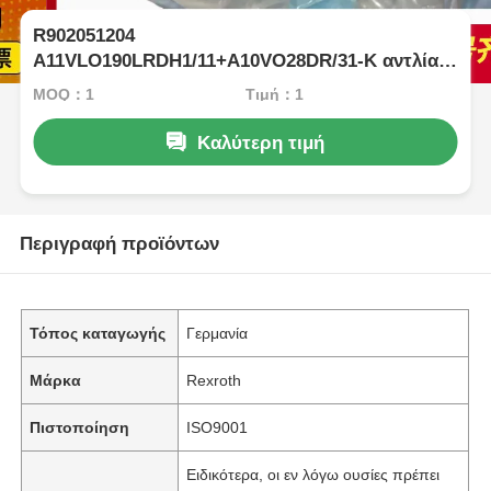
R902051204
A11VLO190LRDH1/11+A10VO28DR/31-K αντλία
βυθού για σκάφους
MOQ：1
Τιμή：1
Καλύτερη τιμή
Περιγραφή προϊόντων
Τόπος καταγωγής
Γερμανία
Μάρκα
Rexroth
Πιστοποίηση
ISO9001
Ειδικότερα, οι εν λόγω ουσίες πρέπει