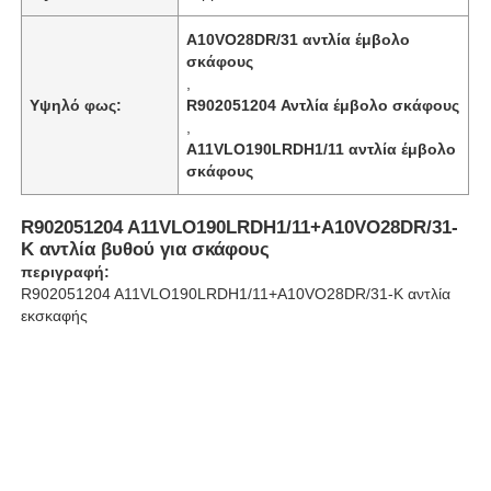
Α10VO28DR/31 αντλία έμβολο
σκάφους
Σχετικά με εμάς
,
Υψηλό φως:
R902051204 Αντλία έμβολο σκάφους
,
Επισκέψεις στο εργοστάσιο
Α11VLO190LRDH1/11 αντλία έμβολο
σκάφους
Ποιοτικός έλεγχος
R902051204 A11VLO190LRDH1/11+A10VO28DR/31-
K αντλία βυθού για σκάφους
Επικοινωνήστε μαζί μας
περιγραφή:
R902051204 A11VLO190LRDH1/11+A10VO28DR/31-K αντλία
εκσκαφής
Ειδήσεις
Υποθέσεις
Ζητήστε μια προσφορά