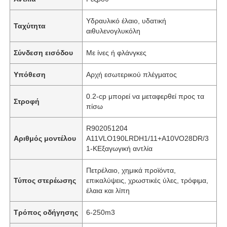
Υδραυλικό έλαιο, υδατική
Ταχύτητα
αιθυλενογλυκόλη
Σύνδεση εισόδου
Με ίνες ή φλάνγκες
Υπόθεση
Αρχή εσωτερικού πλέγματος
0.2-cp μπορεί να μεταφερθεί προς τα
Στροφή
πίσω
R902051204
Αριθμός μοντέλου
A11VLO190LRDH1/11+A10VO28DR/3
1-KΕξαγωγική αντλία
Πετρέλαιο, χημικά προϊόντα,
Τύπος στερέωσης
επικαλύψεις, χρωστικές ύλες, τρόφιμα,
έλαια και λίπη
Τρόπος οδήγησης
6-250m3