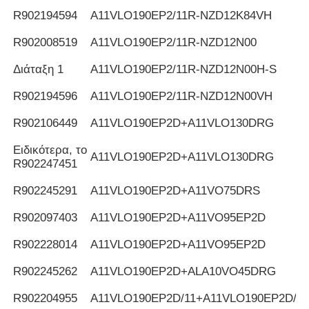
R902194594
Α11VLO190EP2/11R-NZD12K84VH
R902008519
Α11VLO190EP2/11R-NZD12N00
Διάταξη 1
Α11VLO190EP2/11R-NZD12N00H-S
R902194596
Α11VLO190EP2/11R-NZD12N00VH
R902106449
Α11VLO190EP2D+A11VLO130DRG
Ειδικότερα, το
Α11VLO190EP2D+A11VLO130DRG
R902247451
R902245291
Α11VLO190EP2D+A11VO75DRS
R902097403
Α11VLO190EP2D+A11VO95EP2D
R902228014
Α11VLO190EP2D+A11VO95EP2D
R902245262
A11VLO190EP2D+ALA10VO45DRG
R902204955
Α11VLO190EP2D/11+A11VLO190EP2D/11