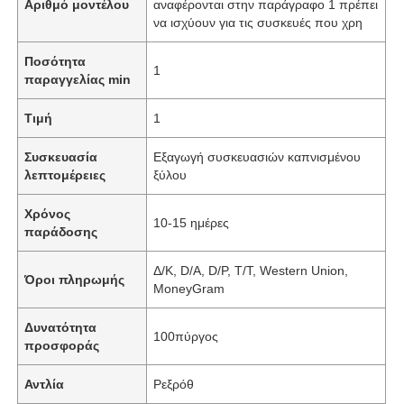
Αριθμό μοντέλου
αναφέρονται στην παράγραφο 1 πρέπει
να ισχύουν για τις συσκευές που χρη
Ποσότητα
1
παραγγελίας min
Τιμή
1
Συσκευασία
Εξαγωγή συσκευασιών καπνισμένου
λεπτομέρειες
ξύλου
Χρόνος
10-15 ημέρες
παράδοσης
Δ/Κ, D/Α, D/P, T/T, Western Union,
Όροι πληρωμής
MoneyGram
Δυνατότητα
100πύργος
προσφοράς
Αντλία
Ρεξρόθ