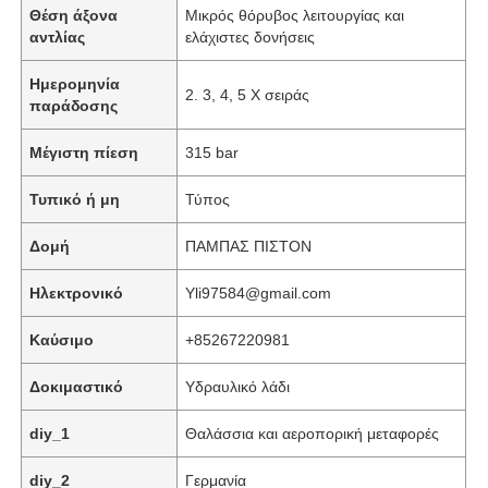
Θέση άξονα
Μικρός θόρυβος λειτουργίας και
αντλίας
ελάχιστες δονήσεις
Ημερομηνία
2. 3, 4, 5 X σειράς
παράδοσης
Μέγιστη πίεση
315 bar
Τυπικό ή μη
Τύπος
Δομή
ΠΑΜΠΑΣ ΠΙΣΤΟΝ
Ηλεκτρονικό
Yli97584@gmail.com
Καύσιμο
+85267220981
Σπίτι
Δοκιμαστικό
Υδραυλικό λάδι
Προϊόντα
diy_1
Θαλάσσια και αεροπορική μεταφορές
diy_2
Γερμανία
Βίντεο