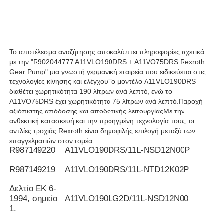
Υδραυλική αντλία Rexroth
Το αποτέλεσμα αναζήτησης αποκαλύπτει πληροφορίες σχετικά
Υδραυλική αντλία του Parker
με την "R902044777 A11VLO190DRS + A11VO75DRS Rexroth
Gear Pump".μια γνωστή γερμανική εταιρεία που ειδικεύεται στις
τεχνολογίες κίνησης και ελέγχουΤο μοντέλο A11VLO190DRS
Υδραυλική αντλία Vickers
διαθέτει χωρητικότητα 190 λίτρων ανά λεπτό, ενώ το
A11VO75DRS έχει χωρητικότητα 75 λίτρων ανά λεπτό.Παροχή
αξιόπιστης απόδοσης και αποδοτικής λειτουργίαςΜε την
Υδραυλική βαλβίδα Rexroth
ανθεκτική κατασκευή και την προηγμένη τεχνολογία τους, οι
αντλίες τροχιάς Rexroth είναι δημοφιλής επιλογή μεταξύ των
επαγγελματιών στον τομέα.
R987149220
Α11VLO190DRS/11L-NSD12N00P
Συσκευές φίλτρου Rexroth
R987149219
Α11VLO190DRS/11L-NTD12K02P
Υδραυλική βαλβίδα YUKEN
Δελτίο ΕΚ 6-
1994, σημείο
Α11VLO190LG2D/11L-NSD12N00
1.
Υδραυλική αντλία Yuken