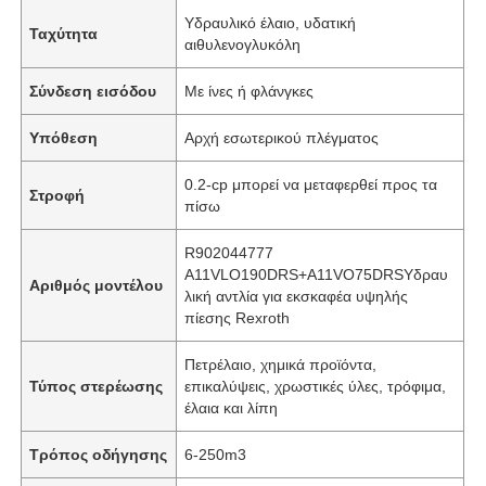
Υδραυλικό έλαιο, υδατική
Ταχύτητα
αιθυλενογλυκόλη
Σύνδεση εισόδου
Με ίνες ή φλάνγκες
Υπόθεση
Αρχή εσωτερικού πλέγματος
0.2-cp μπορεί να μεταφερθεί προς τα
Στροφή
πίσω
R902044777
A11VLO190DRS+A11VO75DRSΥδραυ
Αριθμός μοντέλου
λική αντλία για εκσκαφέα υψηλής
πίεσης Rexroth
Πετρέλαιο, χημικά προϊόντα,
Τύπος στερέωσης
επικαλύψεις, χρωστικές ύλες, τρόφιμα,
έλαια και λίπη
Τρόπος οδήγησης
6-250m3