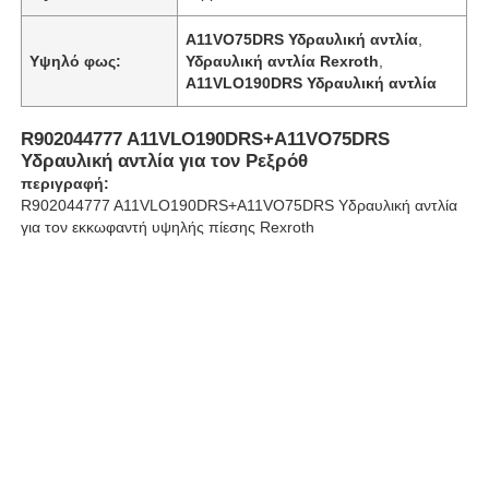
A11VO75DRS Υδραυλική αντλία
,
Υψηλό φως:
Υδραυλική αντλία Rexroth
,
Σχετικά με εμάς
A11VLO190DRS Υδραυλική αντλία
Επισκέψεις στο εργοστάσιο
R902044777 A11VLO190DRS+A11VO75DRS
Υδραυλική αντλία για τον Ρεξρόθ
περιγραφή:
Ποιοτικός έλεγχος
R902044777 A11VLO190DRS+A11VO75DRS Υδραυλική αντλία
για τον εκκωφαντή υψηλής πίεσης Rexroth
Επικοινωνήστε μαζί μας
Ειδήσεις
Υποθέσεις
Ζητήστε μια προσφορά