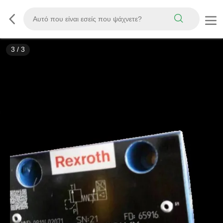
3
/
3