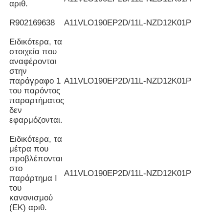
αριθ.
R902169638
Α11VLO190EP2D/11L-NZD12K01P
Ειδικότερα, τα
στοιχεία που
αναφέρονται
στην
παράγραφο 1
Α11VLO190EP2D/11L-NZD12K01P
του παρόντος
παραρτήματος
δεν
εφαρμόζονται.
Ειδικότερα, τα
μέτρα που
προβλέπονται
στο
Α11VLO190EP2D/11L-NZD12K01P
παράρτημα I
του
κανονισμού
(ΕΚ) αριθ.