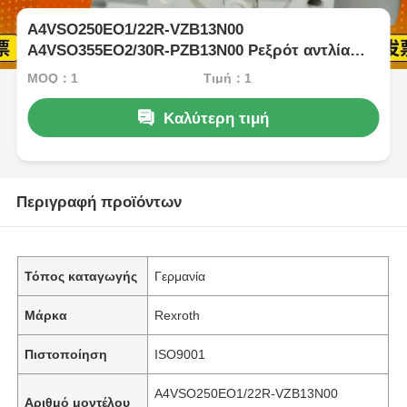
Α4VSO250EO1/22R-VZB13N00
A4VSO355EO2/30R-PZB13N00 Ρεξρότ αντλία
έμβολο μεταβλητού εκτοπισμού
MOQ：1
Τιμή：1
Καλύτερη τιμή
Περιγραφή προϊόντων
Τόπος καταγωγής
Γερμανία
Μάρκα
Rexroth
Πιστοποίηση
ISO9001
Α4VSO250EO1/22R-VZB13N00
Αριθμό μοντέλου