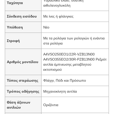
Υδραυλικό έλαιο, υδατική
Ταχύτητα
αιθυλενογλυκόλη
Σύνδεση εισόδου
Με ίνες ή φλάνγκες
Υπόθεση
Νέο
Με τα ρολόγια των ρολογιών ή ενάντια
Στροφή
στα ρολόγια
Α4VSO250EO1/22R-VZB13N00
A4VSO355EO2/30R-PZB13N00 Ρεξρότ
Αριθμός μοντέλου
αντλία έμπνευσης μεταβλητού
εκτοπισμού
Τύπος στερέωσης
Φλέγγι, Πόδι και Πρόσωπο
Τρόπος οδήγησης
Μηχανοκίνητη αντλία
Θέση άξονων
Οριζόντια
αντλιών