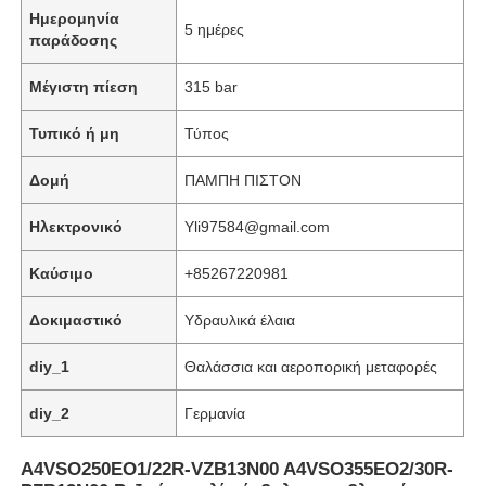
Ημερομηνία
5 ημέρες
παράδοσης
Μέγιστη πίεση
315 bar
Τυπικό ή μη
Τύπος
Δομή
ΠΑΜΠΗ ΠΙΣΤΟΝ
Ηλεκτρονικό
Yli97584@gmail.com
Καύσιμο
+85267220981
Δοκιμαστικό
Υδραυλικά έλαια
Σπίτι
diy_1
Θαλάσσια και αεροπορική μεταφορές
Προϊόντα
diy_2
Γερμανία
Α4VSO250EO1/22R-VZB13N00 A4VSO355EO2/30R-
Βίντεο