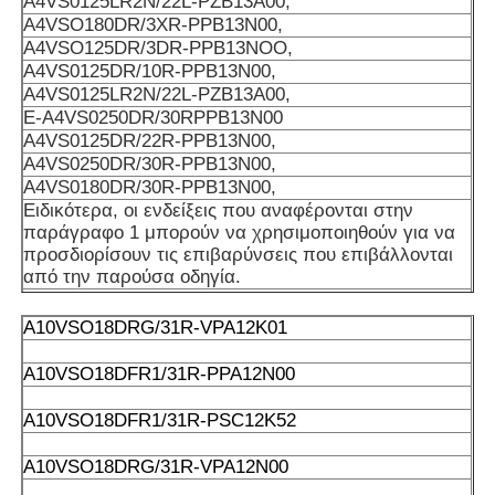
Α4VS0125LR2N/22L-PZB13A00,
Α4VSO180DR/3XR-PPB13N00,
Α4VSO125DR/3DR-PPB13NOO,
Α4VS0125DR/10R-PPB13N00,
Α4VS0125LR2N/22L-PZB13A00,
E-A4VS0250DR/30RPPB13N00
Α4VS0125DR/22R-PPB13N00,
Α4VS0250DR/30R-PPB13N00,
Α4VS0180DR/30R-PPB13N00,
Ειδικότερα, οι ενδείξεις που αναφέρονται στην
παράγραφο 1 μπορούν να χρησιμοποιηθούν για να
προσδιορίσουν τις επιβαρύνσεις που επιβάλλονται
από την παρούσα οδηγία.
A4VS040DR-PPB13N00,
A4VS0180DR/22R-PPB13N00,
Α10VSO18DRG/31R-VPA12K01
Α4VSO40EO/31L-P2BBN00,
Α4VSO180EO/30L-P2B13N00,
Α10VSO18DFR1/31R-PPA12N00
Α4VS040DR/10X-PPB13N00,
ΑΕ-Α4VS0250E01/30R-PPBN00-S036,
Α10VSO18DFR1/31R-PSC12K52
ΑHA4VS0250HD1GB/30R-PZB13K35-S,
AHA4VS0250LR3G/30R-PZB13K35-S0
Α10VSO18DRG/31R-VPA12N00
AHA4VS0250LR3G/30R-PZB13N00-S0