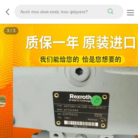
3
/
3