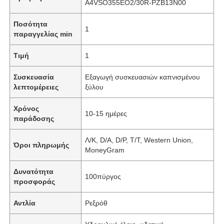
Α4VSO355EO2/30R-PZB13N00
Ποσότητα
1
παραγγελίας min
Τιμή
1
Συσκευασία
Εξαγωγή συσκευασιών καπνισμένου
λεπτομέρειες
ξύλου
Χρόνος
10-15 ημέρες
παράδοσης
Λ/Κ, D/A, D/P, T/T, Western Union,
Όροι πληρωμής
MoneyGram
Δυνατότητα
100πύργος
προσφοράς
Αντλία
Ρεξρόθ