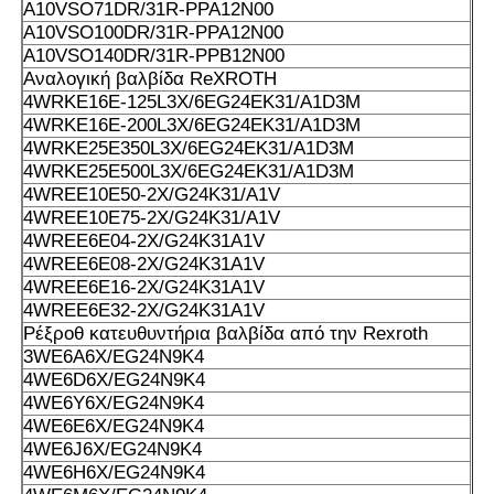
Α10VSO71DR/31R-PPA12N00
Α10VSO100DR/31R-PPA12N00
Α10VSO140DR/31R-PPB12N00
Αναλογική βαλβίδα ReXROTH
4WRKE16E-125L3X/6EG24EK31/A1D3M
4WRKE16E-200L3X/6EG24EK31/A1D3M
4WRKE25E350L3X/6EG24EK31/A1D3M
4WRKE25E500L3X/6EG24EK31/A1D3M
4WREE10E50-2X/G24K31/A1V
4WREE10E75-2X/G24K31/A1V
4WREE6E04-2X/G24K31A1V
4WREE6E08-2X/G24K31A1V
4WREE6E16-2X/G24K31A1V
4WREE6E32-2X/G24K31A1V
Ρέξροθ κατευθυντήρια βαλβίδα από την Rexroth
3WE6A6X/EG24N9K4
4WE6D6X/EG24N9K4
4WE6Y6X/EG24N9K4
4WE6E6X/EG24N9K4
4WE6J6X/EG24N9K4
4WE6H6X/EG24N9K4