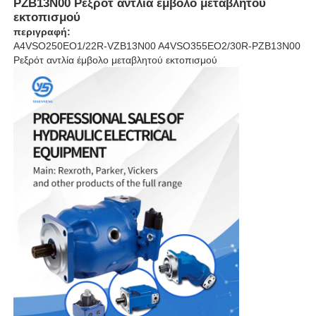
PZB13N00 Ρεξρότ αντλία έμβολο μεταβλητού
εκτοπισμού
περιγραφή:
Σχετικά με εμάς
Α4VSO250EO1/22R-VZB13N00 A4VSO355EO2/30R-PZB13N00
Ρεξρότ αντλία έμβολο μεταβλητού εκτοπισμού
Επισκέψεις στο εργοστάσιο
Ποιοτικός έλεγχος
Επικοινωνήστε μαζί μας
Ειδήσεις
Υποθέσεις
Ζητήστε μια προσφορά