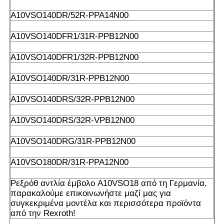
Α10VSO140DR/52R-PPA14N00
Α10VSO140DFR1/31R-PPB12N00
Α10VSO140DFR1/32R-PPB12N00
Α10VSO140DR/31R-PPB12N00
Α10VSO140DRS/32R-PPB12N00
Α10VSO140DRS/32R-VPB12N00
Α10VSO140DRG/31R-PPB12N00
Α10VSO180DR/31R-PPA12N00
Ρεξρόθ αντλία έμβολο A10VSO18 από τη Γερμανία,
παρακαλούμε επικοινωνήστε μαζί μας για
συγκεκριμένα μοντέλα και περισσότερα προϊόντα
από την Rexroth!