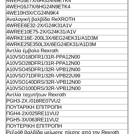
4WEH16E7X/6HG24N9ETK4
4WEH16J7X/6HG24N9ETK4
4WE10H3X/CG24N9K4
Αναλογική βαλβίδα ReXROTH
4WREE6E32-2X/G24K31A1V
4WREE10E75-2X/G24K31/A1V
4WRKE16E-200L3X/6EG24EK31/A1D3M
4WRKE25E350L3X/6EG24EK31/A1D3M
Αντλία έμβολο Rexroth
Α10VSO18DFR1/31R-PPA12N00
Α10VSO28DFR1/31R-PPA12N00
Α10VSO45DFR1/32R-VPB12N00
Α10VSO71DFR1/32R-VPB22U99
Α10VSO140DRS/32R-VPB12N00
Α10VSO100DRS/32R-VPB12N00
Αντλία ταχυτήτων Rexroth
PGH3-2X./016RE07VU2
ΠΟΥΤΑΡΙΚΗ ΕΠΙΤΡΟΠΗ
ΠGH4-2X/025RE11VU2
PGH5-3X/063RE11VU2
ΠΟΥΤΕΡΙΚΗ ΕΠΙΤΡΟΠΗ
Ρεξρόθ βαλβίδα μείωσης πίεσης από την Rexroth