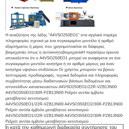
Η αναζήτηση της λέξης "A4VSO250EO1" στα αγγλικά παρέχει
πληροφορίες σχετικά με ένα συγκεκριμένο μοντέλο ή αριθμό
εξαρτήματος.ή μέρος που χρησιμοποιείται σε διάφορες
βιομηχανίες όπως η αυτοκινητοβιομηχανίαΗ περαιτέρω έρευνα
αποκαλύπτει ότι ο A4VSO250EO1 μπορεί να αναφέρεται σε ένα
συγκεκριμένο μοντέλο κινητήρα ή σε αριθμό μέρους για έναν
κινητήρα υψηλών επιδόσεων.Οι χρήστες μπορούν να βρουν
λεπτομερείς προδιαγραφές, τεχνικά δεδομένα και πληροφορίες
συμβατότητας μέσω διαδικτυακών βάσεων δεδομένων και
ιστοσελίδων κατασκευαστών.Α4VSO250EO1/22R-VZB13N00
A4VSO355EO2/30R-PZB13N00 Ρεξρότ αντλία έμβολο
μεταβλητού εκτοπισμού
Α4VSO250EO1/22R-VZB13N00 A4VSO355EO2/30R-PZB13N00
Ρεξρότ αντλία έμβολο μεταβλητού εκτοπισμού
Α4VSO250EO1/22R-VZB13N00 A4VSO355EO2/30R-PZB13N00
Ρεξρότ αντλία έμβολο μεταβλητού εκτοπισμού
n κατά την καθημερινή διαδικασία συντήρησης του