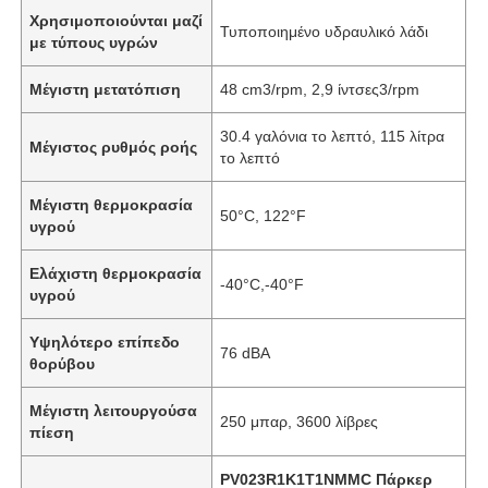
Χρησιμοποιούνται μαζί
Τυποποιημένο υδραυλικό λάδι
με τύπους υγρών
Σχετικά με εμάς
Μέγιστη μετατόπιση
48 cm3/rpm, 2,9 ίντσες3/rpm
Επισκέψεις στο εργοστάσιο
30.4 γαλόνια το λεπτό, 115 λίτρα
Μέγιστος ρυθμός ροής
το λεπτό
Ποιοτικός έλεγχος
Μέγιστη θερμοκρασία
50°C, 122°F
υγρού
Επικοινωνήστε μαζί μας
Ελάχιστη θερμοκρασία
-40°C,-40°F
υγρού
Ειδήσεις
Υψηλότερο επίπεδο
76 dBA
θορύβου
Υποθέσεις
Μέγιστη λειτουργούσα
250 μπαρ, 3600 λίβρες
πίεση
Ζητήστε μια προσφορά
PV023R1K1T1NMMC Πάρκερ