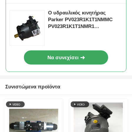
Ο υδραυλικός κινητήρας
Parker PV023R1K1T1NMMC
PV023R1K1T1NMR1
PV023R1K1T1NUPG
Να συνεχίσει
Συνιστώμενα προϊόντα