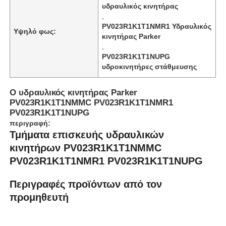
υδραυλικός κινητήρας
,
Υδραυλική αντλία Rexroth
PV023R1K1T1NMR1 Υδραυλικός
Υψηλό φως:
κινητήρας Parker
,
PV023R1K1T1NUPG
Υδραυλική αντλία του Parker
υδροκινητήρες στάθμευσης
Υδραυλική αντλία Vickers
Ο υδραυλικός κινητήρας Parker
PV023R1K1T1NMMC PV023R1K1T1NMR1
PV023R1K1T1NUPG
Υδραυλική βαλβίδα Rexroth
περιγραφή:
Τμήματα επισκευής υδραυλικών
κινητήρων PV023R1K1T1NMMC
Συσκευές φίλτρου Rexroth
PV023R1K1T1NMR1 PV023R1K1T1NUPG
Περιγραφές προϊόντων από τον
Υδραυλική βαλβίδα YUKEN
προμηθευτή
Υδραυλική αντλία Yuken