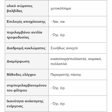
υλικό σώματος
χυτοκόλλημα
βαλβίδας
Επιλογές αποχέτευσης
- Ναι, ναι.
περιλαμβάνει αντλία
- Όχι, όχι.
τροφοδοσίας
Διαδρομή κυκλώματος
Συνήθως ανοιχτό
ενιαίο/σειρά/πολλαπλά, σειριακό,
Διαμόρφωση
πολλαπλά
Μέθοδος ελέγχου
Περιοριστής πίεσης
Σπίτι
συμπεριλαμβανομένου
- Όχι, όχι.
του φίλτρου
Προϊόντα
Ικανότητα ανάκτησης
- Όχι, όχι.
ενέργειας
Βίντεο