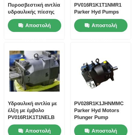
Πυροσβεστική αντλία
PV016R1K1T1NMR1
υδραυλικής πίεσης
Parker Hyd Pumps
PV016R1K1T1NUPG
PV016R1K1T1NMRC
Αποστολή
Αποστολή
ερώτησης
ερώτησης
Υδραυλική αντλία με
PV028R1K1JHNMMC
έλξη με έμβολο
Parker Hyd Motors
PV016R1K1T1NELB
Plunger Pump
PV016R1K1T1NFRC
PV028R1K1T1NELC
Αποστολή
Αποστολή
PV016R1K1T1NFWS
PV028R1K1T1NFWS