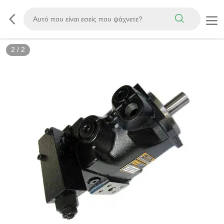
2
/
2