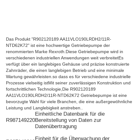
Hydraulikpumpe Rexroth
Parker Hydraulic Pump
Das Produkt "R902120189 AA11VLO190LRDH2/11R-
NTD62K72" ist eine hochwertige Getriebepumpe der
renommierten Marke Rexroth.Diese Getriebepumpe wird in
Hydraulikpumpe Vickers
verschiedenen industriellen Anwendungen weit verbreitetEs
verfügt über ein langlebiges Gehäuse und präzise konstruierte
Zahnräder, die einen langlebigen Betrieb und eine minimale
Rexroth-Hydraulikventil
Wartung gewährleisten.so dass es für verschiedene industrielle
Prozesse vielseitig istMit seiner zuverlässigen Konstruktion und
fortschrittlichen Technologie,Die R902120189
AA11VLO190LRDH2/11R-NTD62K72 Getriebepumpe ist eine
Zubehör für Filter von Rexroth
bevorzugte Wahl für viele Branchen, die eine außergewöhnliche
Leistung und Langlebigkeit anstreben..
Einheitliche Datenbank für die
YUKEN Hydraulikventil
R987149220
Bereitstellung von Daten zur
Datenübertragung
Hydraulikpumpe Yuken
Einheit für die Überwachung der