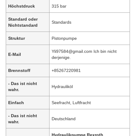
Höchstdruck
315 bar
Standard oder
Standards
Nichtstandard
Struktur
Pistonpumpe
Yli97584@gmail.com Ich bin nicht
E-Mail
derjenige.
Brennstoff
+85267220981
- Das ist nicht
Hydrauliköl
wahr.
Heim
Einfach
Seefracht, Luftfracht
Produkte
- Das ist nicht
Deutschland
wahr.
Videos
Hydraulikpumpe Rexroth
,