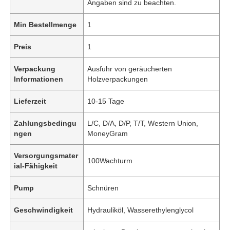
Angaben sind zu beachten.
Min Bestellmenge
1
Preis
1
Verpackung
Ausfuhr von geräucherten
Informationen
Holzverpackungen
Lieferzeit
10-15 Tage
Zahlungsbedingu
L/C, D/A, D/P, T/T, Western Union,
ngen
MoneyGram
Versorgungsmater
100Wachturm
ial-Fähigkeit
Pump
Schnüren
Geschwindigkeit
Hydrauliköl, Wasserethylenglycol