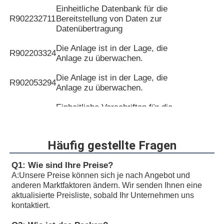
Einheitliche Datenbank für die
R902232711
Bereitstellung von Daten zur
Datenübertragung
Die Anlage ist in der Lage, die
R902203324
Anlage zu überwachen.
Die Anlage ist in der Lage, die
R902053294
Anlage zu überwachen.
Einheitliche Vorschriften für die
R902097179
Verwendung von Kraftfahrzeugen
und Kraftfahrzeugen
Häufig gestellte Fragen
Einheitliche Vorschriften für die
R902088259
Verwendung von Kraftfahrzeugen
Q1: Wie sind Ihre Preise?
und Kraftfahrzeugen
A:
Unsere Preise können sich je nach Angebot und
anderen Marktfaktoren ändern. Wir senden Ihnen eine
Einheitliche Vorschriften für die
aktualisierte Preisliste, sobald Ihr Unternehmen uns
R902201739
Verwendung von Kraftfahrzeugen
kontaktiert.
und Kraftfahrzeugen