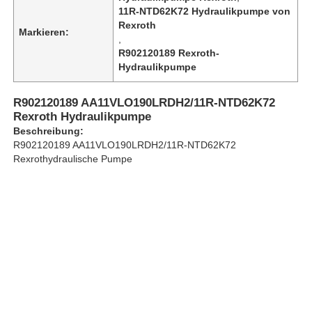
11R-NTD62K72 Hydraulikpumpe von
Rexroth
Markieren:
,
Über uns
R902120189 Rexroth-
Hydraulikpumpe
Werksbesichtigung
R902120189 AA11VLO190LRDH2/11R-NTD62K72
Rexroth Hydraulikpumpe
Qualitätskontrolle
Beschreibung:
R902120189 AA11VLO190LRDH2/11R-NTD62K72
Rexrothydraulische Pumpe
Kontakt mit uns
Nachrichten
Fälle
Bitte um ein Angebot