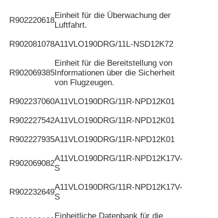
Einheit für die Überwachung der
R902220618
Luftfahrt.
R902081078
A11VLO190DRG/11L-NSD12K72
Einheit für die Bereitstellung von
R902069385
Informationen über die Sicherheit
von Flugzeugen.
R902237060
A11VLO190DRG/11R-NPD12K01
R902227542
A11VLO190DRG/11R-NPD12K01
R902227935
A11VLO190DRG/11R-NPD12K01
A11VLO190DRG/11R-NPD12K17V-
R902069082
S
A11VLO190DRG/11R-NPD12K17V-
R902232649
S
Einheitliche Datenbank für die