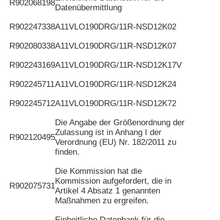
R902068198
Datenübermittlung
R902247338
A11VLO190DRG/11R-NSD12K02
R902080338
A11VLO190DRG/11R-NSD12K07
R902243169
A11VLO190DRG/11R-NSD12K17V
R902245711
A11VLO190DRG/11R-NSD12K24
R902245712
A11VLO190DRG/11R-NSD12K72
Die Angabe der Größenordnung der
Zulassung ist in Anhang I der
R902120495
Verordnung (EU) Nr. 182/2011 zu
finden.
Die Kommission hat die
Kommission aufgefordert, die in
R902075731
Artikel 4 Absatz 1 genannten
Maßnahmen zu ergreifen.
Einheitliche Datenbank für die