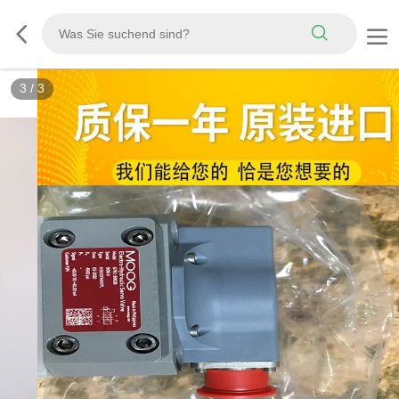
3
/
3