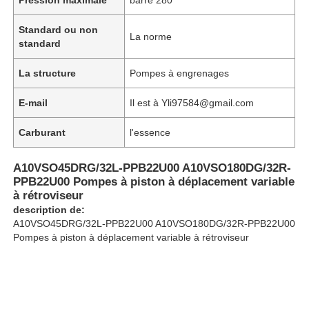
Standard ou non
La norme
standard
La structure
Pompes à engrenages
E-mail
Il est à Yli97584@gmail.com
Carburant
l'essence
A10VSO45DRG/32L-PPB22U00 A10VSO180DG/32R-
PPB22U00 Pompes à piston à déplacement variable
à rétroviseur
description de:
À la maison
A10VSO45DRG/32L-PPB22U00 A10VSO180DG/32R-PPB22U00
Pompes à piston à déplacement variable à rétroviseur
Produits
Vidéos