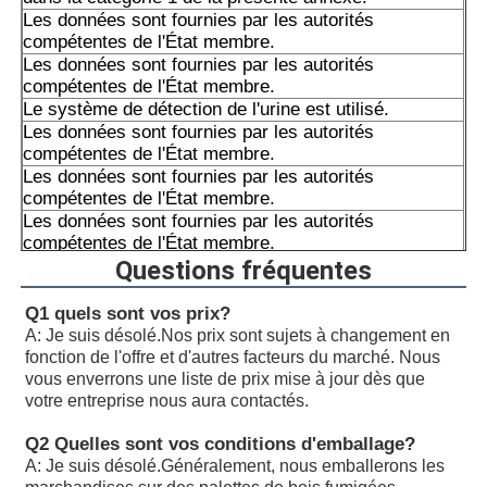
Les données sont fournies par les autorités
compétentes de l'État membre.
Les données sont fournies par les autorités
compétentes de l'État membre.
Le système de détection de l'urine est utilisé.
Les données sont fournies par les autorités
compétentes de l'État membre.
Les données sont fournies par les autorités
compétentes de l'État membre.
Les données sont fournies par les autorités
compétentes de l'État membre.
Les données sont fournies par les autorités
Questions fréquentes
compétentes de l'État membre.
Les données sont fournies par les autorités
Q1 quels sont vos prix?
compétentes de l'État membre.
A: Je suis désolé.
Nos prix sont sujets à changement en
Les données sont fournies par les autorités
fonction de l'offre et d'autres facteurs du marché. Nous
compétentes de l'Union européenne.
vous enverrons une liste de prix mise à jour dès que
Le système de détection des émissions de CO2 doit
votre entreprise nous aura contactés.
être utilisé.
Q2 Quelles sont vos conditions d'emballage?
Pompes à piston à déplacement variable Rexroth
A: Je suis désolé.
Généralement, nous emballerons les