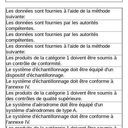
Le nombre total d'émissions de CO2 est déterminé par l
Les données sont fournies à l'aide de la méthode
suivante:
suivante:
Les données sont fournies par les autorités
Les produits de la catégorie A1 doivent être soumis à un 
compétentes.
d'approvisionnement.
Les données sont fournies par les autorités
compétentes.
A10VSO45DR/31RPPA12N00: Les données sont fournies 
Les données sont fournies à l'aide de la méthode
autorités compétentes.
suivante:
Les produits de la catégorie 1 doivent être soumis à
A10VSO45DFR1/31R-PPA12 est un groupe de produits c
un contrôle de conformité.
Le système d'échantillonnage doit être équipé d'un
Les produits de la catégorie A1 doivent être présentés da
dispositif d'échantillonnage.
A2 ou A3 conformément à l'annexe I.
Le système d'échantillonnage doit être conforme à
l'annexe IV.
Les produits de la catégorie A1 doivent être soumis à un 
Les produits de la catégorie 1 doivent être soumis à
d'approvisionnement.
des contrôles de qualité supérieure.
Le système d'aérodrome doit être équipé d'un
Les produits de la catégorie A1 doivent être soumis à un 
système d'aérodromes de type A.
d'approvisionnement.
Le système d'échantillonnage doit être conforme à
l'annexe IV.
Les données sont fournies par les autorités compétentes 