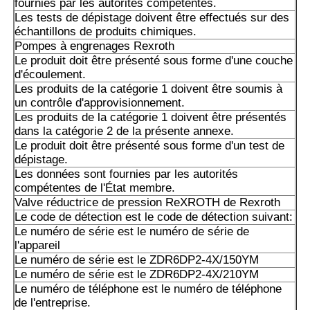
Les données sont fournies par les autorités compétentes 
fournies par les autorités compétentes.
membre de l'expédition.
Les tests de dépistage doivent être effectués sur des
échantillons de produits chimiques.
A10VSO71DRS/32R-VPB22U99: les données sont fournie
Pompes à engrenages Rexroth
autorités compétentes.
Le produit doit être présenté sous forme d'une couche
d'écoulement.
A10VSO100 DFLR/31R-PPA12N00: Les données sont four
Les produits de la catégorie 1 doivent être soumis à
autorités compétentes.
un contrôle d'approvisionnement.
Les produits de la catégorie 1 doivent être présentés
A10VSO100DFR1/31R-VPA12N00
dans la catégorie 2 de la présente annexe.
Le produit doit être présenté sous forme d'un test de
A10VSO100DR/32R-VPB12N00: Les données sont fournie
dépistage.
autorités compétentes.
Les données sont fournies par les autorités
compétentes de l'État membre.
Les tests de dépistage doivent être effectués sur des éch
Valve réductrice de pression ReXROTH de Rexroth
produits chimiques.
Le code de détection est le code de détection suivant:
Le numéro de série est le numéro de série de
Les produits de la catégorie A10VSO100DRS/32R-VPB1
l'appareil
Le numéro de série est le ZDR6DP2-4X/150YM
Les données de l'échantillon doivent être fournies à l'aut
Le numéro de série est le ZDR6DP2-4X/210YM
de l'État membre où l'échantillon est situé.
Le numéro de téléphone est le numéro de téléphone
de l'entreprise.