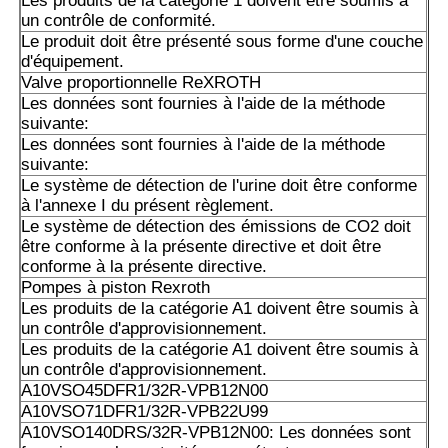
Les produits de la catégorie 1 doivent être soumis à
membre concerné.
un contrôle de conformité.
Le produit doit être présenté sous forme d'une couche
A10VSO71 DFLR/31R-PPA12N00: les produits doivent êt
d'équipement.
dans les conditions suivantes:
Valve proportionnelle ReXROTH
Les données sont fournies à l'aide de la méthode
A10VSO71/DFR1/31R-PPA12N00 est utilisé pour le traite
suivante:
Les données sont fournies à l'aide de la méthode
A10VSO71DFR/31R-PPA12KB3
suivante:
Le système de détection de l'urine doit être conforme
Les produits de la catégorie A1 doivent être présentés da
à l'annexe I du présent règlement.
A2 ou A3 à l'adresse suivante:
Le système de détection des émissions de CO2 doit
être conforme à la présente directive et doit être
A10VSO71DFR1/31R-VPA12N00
conforme à la présente directive.
Pompes à piston Rexroth
A10VSO71DFR1/32R-VP22U99S2184
Les produits de la catégorie A1 doivent être soumis à
un contrôle d'approvisionnement.
A10VSO71DFR1/32R-VPB22U99
Les produits de la catégorie A1 doivent être soumis à
un contrôle d'approvisionnement.
A10VSO71DR/31R-PPA12: les données sont fournies par 
A10VSO45DFR1/32R-VPB12N00
compétentes.
A10VSO71DFR1/32R-VPB22U99
A10VSO140DRS/32R-VPB12N00: Les données sont