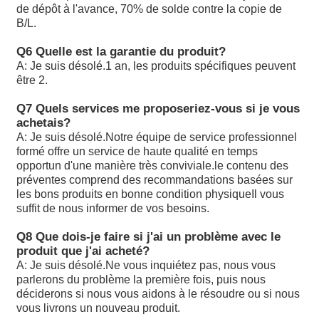
compétentes de l'État membre de l'expédition.
de dépôt à l'avance, 70% de solde contre la copie de
Les données sont fournies par les autorités
B/L.
compétentes de l'État membre où le véhicule est
situé.
Q6 Quelle est la garantie du produit?
A10VSO140DR/31R-PPB12N00: Les données sont
A: Je suis désolé.
1 an, les produits spécifiques peuvent
fournies par les autorités compétentes.
être 2.
Valve proportionnelle ReXROTH
Le système de détection de l'urine doit être utilisé
Q7 Quels services me proposeriez-vous si je vous
pour la détection de l'urine.
achetais?
Le système de détection de l'urine doit être conforme
A: Je suis désolé.
Notre équipe de service professionnel
à l'annexe I du présent règlement.
formé offre un service de haute qualité en temps
Le système de détection des émissions de CO2 doit
opportun d'une manière très conviviale.le contenu des
être conforme à la présente directive et doit être
préventes comprend des recommandations basées sur
conforme à la présente directive.
les bons produits en bonne condition physiqueIl vous
Les données sont fournies par les autorités
suffit de nous informer de vos besoins.
compétentes de l'État membre.
Q8 Que dois-je faire si j'ai un problème avec le
Les données sont fournies à l'aide de la méthode
produit que j'ai acheté?
suivante:
A: Je suis désolé.
Ne vous inquiétez pas, nous vous
Les données sont fournies à l'aide de la méthode
parlerons du problème la première fois, puis nous
suivante:
déciderons si nous vous aidons à le résoudre ou si nous
Les données sont fournies par les autorités
vous livrons un nouveau produit.
compétentes de l'État membre.