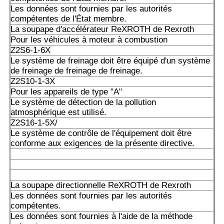
Les données sont fournies par les autorités
A10VSO140DR/52R-PPA14N00 est un système de détecti
compétentes de l'État membre.
pollution atmosphérique.
La soupape d'accélérateur ReXROTH de Rexroth
Pour les véhicules à moteur à combustion
A10VSO140DFR1/31R-PPB12N00
Z2S6-1-6X
Le système de freinage doit être équipé d'un système
A10VSO140DFR1/32R-PPB12N00
de freinage de freinage de freinage.
Z2S10-1-3X
A10VSO140DR/31R-PPB12N00: Les données sont fournie
Pour les appareils de type "A"
autorités compétentes.
Le système de détection de la pollution
atmosphérique est utilisé.
Les données sont fournies par les autorités compétentes
Z2S16-1-5X/
Le système de contrôle de l'équipement doit être
conforme aux exigences de la présente directive.
A10VSO140DRS/32R-VPB12N00: Les données sont fourni
autorités compétentes.
Les données de l'échantillon doivent être fournies à l'aut
de l'État membre de l'exportation.
La soupape directionnelle ReXROTH de Rexroth
Les données sont fournies par les autorités
Les données sont fournies par les autorités compétentes 
compétentes.
membre concerné.
Les données sont fournies à l'aide de la méthode