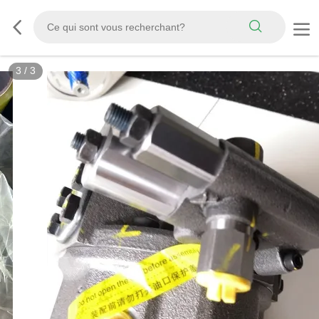
3
/
3