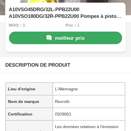
A10VSO45DRG/32L-PPB22U00
A10VSO180DG/32R-PPB22U00 Pompes à piston
à déplacement variable à rétroviseur
MOQ：1
Prix：1
meilleur prix
DESCRIPTION DE PRODUIT
Lieu d'origine
L'Allemagne
Nom de marque
Rexroth
Certification
ISO9001
Les données relatives à l'émission