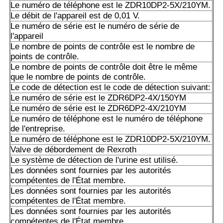
Les données sont fournies par les autorités compétentes 
Le numéro de téléphone est le ZDR10DP2-5X/210YM.
membre où le véhicule est situé.
Le débit de l'appareil est de 0,01 V.
Le numéro de série est le numéro de série de
Les produits de la catégorie A1 doivent être soumis à un 
l'appareil
d'approvisionnement.
Le nombre de points de contrôle est le nombre de
points de contrôle.
A10VSO100DRG/52R PUC64N00: Les données sont fourn
Le nombre de points de contrôle doit être le même
autorités compétentes.
que le nombre de points de contrôle.
Le code de détection est le code de détection suivant:
A10VSO 140 DFLR/31R-PPA12N00: Les données sont fou
Le numéro de série est le ZDR6DP2-4X/150YM
autorités compétentes.
Le numéro de série est le ZDR6DP2-4X/210YM
Le numéro de téléphone est le numéro de téléphone
A10VSO140DFR/31R-PPB12N00: les données sont fourni
de l'entreprise.
autorités compétentes.
Le numéro de téléphone est le ZDR10DP2-5X/210YM.
Valve de débordement de Rexroth
Les produits de la catégorie A doivent être soumis à un c
Le système de détection de l'urine est utilisé.
conformité.
Les données sont fournies par les autorités
compétentes de l'État membre.
A10VSO140DRS/32R-VPB12N00: Les données sont fourni
Les données sont fournies par les autorités
autorités compétentes.
compétentes de l'État membre.
Les données sont fournies par les autorités
A10VSO140DR/32VPB/12N00S0102
compétentes de l'État membre.