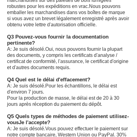
marchandises sur des palettes de bois fumigées
robustes pour les expéditions en vrac.Nous pouvons
Les produits de la catégorie A1 doivent être soumis à
emballer les marchandises dans vos boîtes de marque
un contrôle d'approvisionnement.
si vous avez un brevet légalement enregistré après avoir
Les produits de la catégorie A1 doivent être soumis à
obtenu votre lettre d'autorisation officielle.
un contrôle d'approvisionnement.
Les produits de la catégorie A1 doivent être soumis à
Q3 Pouvez-vous fournir la documentation
un contrôle d'approvisionnement.
pertinente?
Les produits de la catégorie A1 doivent être présentés
A: Je suis désolé.
Oui, nous pouvons fournir la plupart
dans la catégorie A2 ou A3 à l'adresse suivante:
des documents, y compris les certificats d'analyse /
Les produits de la catégorie A1 doivent être présentés
certificat de conformité, l'assurance, le certificat d'origine
dans la catégorie A2 ou A3 à l'adresse suivante:
et d'autres documents requis.
A10VSO71DFR1/32R-VPB22U99
A10VSO100DFR1/32R-PPB12N00: les données sont
Q4 Quel est le délai d'effacement?
fournies par les autorités compétentes.
A: Je suis désolé.
Pour les échantillons, le délai est
A10VSO140DFR1/31R-PPB12N00
d'environ 7 jours.
A10VSO140DRS/32R-VPB12N00: Les données sont
Pour la production de masse, le délai est de 20 à 30
fournies par les autorités compétentes.
jours après réception du paiement du dépôt.
Les produits de la catégorie A doivent être soumis à
un contrôle de conformité.
Q5 Quels types de méthodes de paiement utilisez-
Les données sont fournies par les autorités
vous
Je l'accepte?
compétentes de l'État membre concerné.
A: Je suis désolé.
Vous pouvez effectuer le paiement sur
Les données sont fournies par les autorités
notre compte bancaire, Western Union ou PayPal. 30%