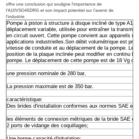
offre une conclusion qui souligne l'importance de
l'A10VSO45DRG et son impact potentiel sur l'avenir de
Pompe hydraulique de Rexroth
l'industrie.
Pompe à piston à structure à disque incliné de type A10
déplacement variable, utilisée pour entraîner la transmis
en circuit ouvert. Cette pompe convient aux appareils mo
Parker Hydraulic Pump
applications industrielles.Son débit volumétrique est prop
vitesse de conduite et au déplacement de la pompe. Le r
position de la plaque inclinée peut modifier en continu le 
Pompe hydraulique de Vickers
pompe. Le déplacement de cette pompe est de 18 Vg cm
une pression nominale de 280 bar,
Valve hydraulique Rexroth
La pression maximale est de 350 bar.
Accessoires pour filtres Rexroth
caractéristique:
Des brides d'installation conformes aux normes SAE et 
Valve hydraulique YUKEN
les éléments de connexion métriques de la bride SAE ou d
2 ports de vidange des coquillages;
Pompe hydraulique de Yuken
Une bonne capacité d'inhalation;