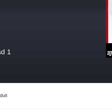
sd 1
duit