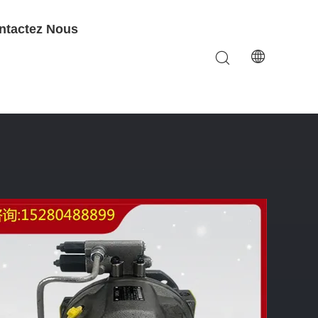
ntactez Nous
on À Déplacement Variable À Longue Durée De Vie