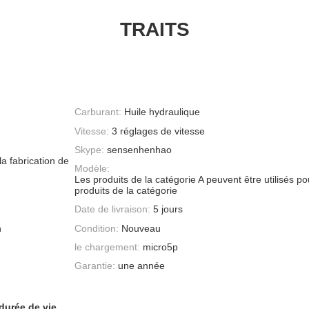
TRAITS
Carburant:
Huile hydraulique
Vitesse:
3 réglages de vitesse
Skype:
sensenhenhao
la fabrication de
Modèle:
Les produits de la catégorie A peuvent être utilisés po
produits de la catégorie
Date de livraison:
5 jours
h
Condition:
Nouveau
le chargement:
micro5p
Garantie:
une année
durée de vie
,