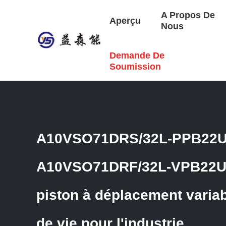
A Propos De
Aperçu
Nous
Demande De
Aperçu
/
Produits
/
Pompe Hydraulique De Rexroth
/
A10V
Pour L'industrie
Soumission
A10VSO71DRS/32L-PPB22
A10VSO71DRF/32L-VPB22U
piston à déplacement varia
de vie pour l'industrie