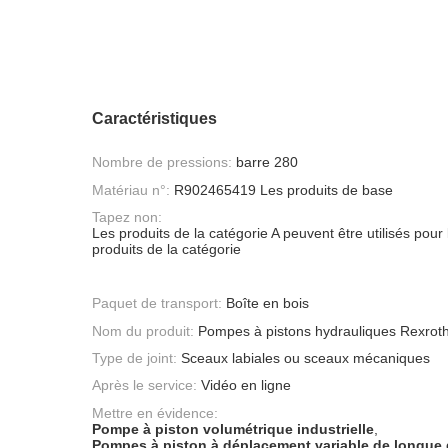
Caractéristiques
Nombre de pressions:
barre 280
Matériau n°:
R902465419 Les produits de base
Tapez non:
Les produits de la catégorie A peuvent être utilisés pour 
produits de la catégorie
Paquet de transport:
Boîte en bois
Nom du produit:
Pompes à pistons hydrauliques Rexrot
Type de joint:
Sceaux labiales ou sceaux mécaniques
Après le service:
Vidéo en ligne
Mettre en évidence:
Pompe à piston volumétrique industrielle
,
Pompes à piston à déplacement variable de longue 