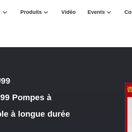
Produits
Vidéo
Events
Co
SO71DRS/32L-PPB22U99 A10VSO71DRF/32L-VPB22U99 Pompes À Pist
U99
99 Pompes à
ble à longue durée