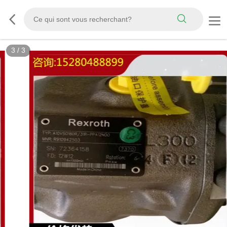
3
/
3