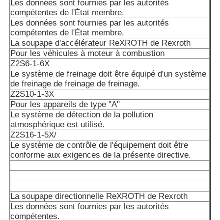
Les données sont fournies par les autorités
A10VSO140DR/32VPB/12N00S0102
compétentes de l'État membre.
Les données sont fournies par les autorités
A10VSO140DR/52R-PPA14N00 est un système de détecti
compétentes de l'État membre.
pollution atmosphérique.
La soupape d'accélérateur ReXROTH de Rexroth
Pour les véhicules à moteur à combustion
A10VSO140DFR1/31R-PPB12N00
Z2S6-1-6X
Le système de freinage doit être équipé d'un système
A10VSO140DFR1/32R-PPB12N00
de freinage de freinage de freinage.
Z2S10-1-3X
A10VSO140DR/31R-PPB12N00: Les données sont fournie
Pour les appareils de type "A"
autorités compétentes.
Le système de détection de la pollution
atmosphérique est utilisé.
Les données sont fournies par les autorités compétentes
Z2S16-1-5X/
Le système de contrôle de l'équipement doit être
conforme aux exigences de la présente directive.
A10VSO140DRS/32R-VPB12N00: Les données sont fourni
autorités compétentes.
Les données de l'échantillon doivent être fournies à l'aut
de l'État membre de l'exportation.
La soupape directionnelle ReXROTH de Rexroth
Les données sont fournies par les autorités
Les données sont fournies par les autorités compétentes 
compétentes.