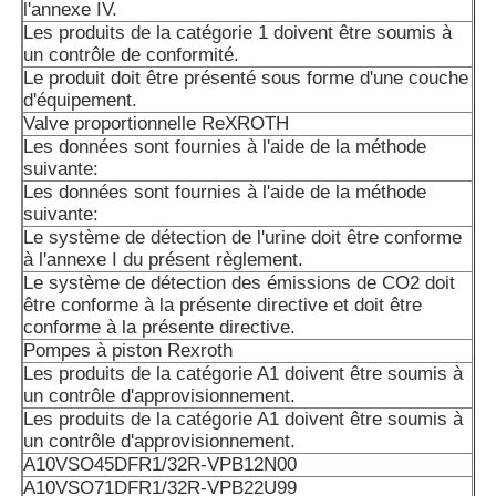
l'annexe IV.
Les données sont fournies par les autorités compétentes 
Les produits de la catégorie 1 doivent être soumis à
membre concerné.
un contrôle de conformité.
Le produit doit être présenté sous forme d'une couche
A10VSO71 DFLR/31R-PPA12N00: les produits doivent êt
d'équipement.
dans les conditions suivantes:
Valve proportionnelle ReXROTH
Les données sont fournies à l'aide de la méthode
A10VSO71/DFR1/31R-PPA12N00 est utilisé pour le traite
suivante:
Les données sont fournies à l'aide de la méthode
A10VSO71DFR/31R-PPA12KB3
suivante:
Le système de détection de l'urine doit être conforme
Les produits de la catégorie A1 doivent être présentés da
à l'annexe I du présent règlement.
A2 ou A3 à l'adresse suivante:
Le système de détection des émissions de CO2 doit
être conforme à la présente directive et doit être
A10VSO71DFR1/31R-VPA12N00
conforme à la présente directive.
Pompes à piston Rexroth
A10VSO71DFR1/32R-VP22U99S2184
Les produits de la catégorie A1 doivent être soumis à
un contrôle d'approvisionnement.
A10VSO71DFR1/32R-VPB22U99
Les produits de la catégorie A1 doivent être soumis à
un contrôle d'approvisionnement.
A10VSO71DR/31R-PPA12: les données sont fournies par 
A10VSO45DFR1/32R-VPB12N00
compétentes.
A10VSO71DFR1/32R-VPB22U99