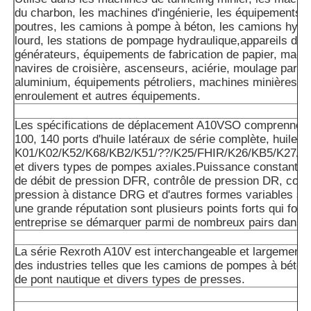
du charbon, les machines d'ingénierie, les équipements d
poutres, les camions à pompe à béton, les camions hydra
lourd, les stations de pompage hydraulique,appareils de 
générateurs, équipements de fabrication de papier, machi
navires de croisière, ascenseurs, aciérie, moulage par inj
aluminium, équipements pétroliers, machines minières,m
enroulement et autres équipements.
Les spécifications de déplacement A10VSO comprennent 
100, 140 ports d'huile latéraux de série complète, huile ar
K01/K02/K52/K68/KB2/K51/??/K25/FHIR/K26/KB5/K27/K
et divers types de pompes axiales.Puissance constante 
de débit de pression DFR, contrôle de pression DR, cont
pression à distance DRG et d'autres formes variables so
une grande réputation sont plusieurs points forts qui font
entreprise se démarquer parmi de nombreux pairs dans l'
La série Rexroth A10V est interchangeable et largement u
des industries telles que les camions de pompes à béton
de pont nautique et divers types de presses.