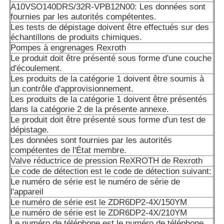
A10VSO140DRS/32R-VPB12N00: Les données sont
Les données sont fournies par les autorités compétentes 
fournies par les autorités compétentes.
membre de l'expédition.
Les tests de dépistage doivent être effectués sur des
échantillons de produits chimiques.
A10VSO71DRS/32R-VPB22U99: les données sont fournie
Pompes à engrenages Rexroth
autorités compétentes.
Le produit doit être présenté sous forme d'une couche
d'écoulement.
A10VSO100 DFLR/31R-PPA12N00: Les données sont four
Les produits de la catégorie 1 doivent être soumis à
autorités compétentes.
un contrôle d'approvisionnement.
Les produits de la catégorie 1 doivent être présentés
A10VSO100DFR1/31R-VPA12N00
dans la catégorie 2 de la présente annexe.
Le produit doit être présenté sous forme d'un test de
A10VSO100DR/32R-VPB12N00: Les données sont fournie
dépistage.
autorités compétentes.
Les données sont fournies par les autorités
compétentes de l'État membre.
Les tests de dépistage doivent être effectués sur des éch
Valve réductrice de pression ReXROTH de Rexroth
produits chimiques.
Le code de détection est le code de détection suivant:
Le numéro de série est le numéro de série de
Les produits de la catégorie A10VSO100DRS/32R-VPB1
l'appareil
Le numéro de série est le ZDR6DP2-4X/150YM
Les données de l'échantillon doivent être fournies à l'aut
Le numéro de série est le ZDR6DP2-4X/210YM
de l'État membre où l'échantillon est situé.
Le numéro de téléphone est le numéro de téléphone