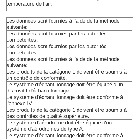
température de l'air.
Le nombre total d'émissions de CO2 est déterminé par l
Les données sont fournies à l'aide de la méthode
suivante:
suivante:
Les données sont fournies par les autorités
Les produits de la catégorie A1 doivent être soumis à un 
compétentes.
d'approvisionnement.
Les données sont fournies par les autorités
compétentes.
A10VSO45DR/31RPPA12N00: Les données sont fournies 
Les données sont fournies à l'aide de la méthode
autorités compétentes.
suivante:
Les produits de la catégorie 1 doivent être soumis à
A10VSO45DFR1/31R-PPA12 est un groupe de produits c
un contrôle de conformité.
Le système d'échantillonnage doit être équipé d'un
Les produits de la catégorie A1 doivent être présentés da
dispositif d'échantillonnage.
A2 ou A3 conformément à l'annexe I.
Le système d'échantillonnage doit être conforme à
l'annexe IV.
Les produits de la catégorie A1 doivent être soumis à un 
Les produits de la catégorie 1 doivent être soumis à
d'approvisionnement.
des contrôles de qualité supérieure.
Le système d'aérodrome doit être équipé d'un
Les produits de la catégorie A1 doivent être soumis à un 
système d'aérodromes de type A.
d'approvisionnement.
Le système d'échantillonnage doit être conforme à