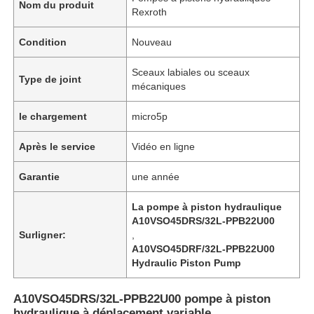
Nom du produit
Rexroth
Condition
Nouveau
Sceaux labiales ou sceaux
Type de joint
mécaniques
le chargement
micro5p
Après le service
Vidéo en ligne
Garantie
une année
La pompe à piston hydraulique
À la maison
A10VSO45DRS/32L-PPB22U00
Surligner:
,
A10VSO45DRF/32L-PPB22U00
Hydraulic Piston Pump
Produits
A10VSO45DRS/32L-PPB22U00 pompe à piston
Vidéos
hydraulique à déplacement variable