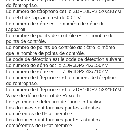
de l'entreprise.
Les données sont fournies par les autorités compétentes 
Le numéro de téléphone est le ZDR10DP2-5X/210YM.
membre où le véhicule est situé.
Le débit de l'appareil est de 0,01 V.
Le numéro de série est le numéro de série de
Les produits de la catégorie A1 doivent être soumis à un 
l'appareil
d'approvisionnement.
Le nombre de points de contrôle est le nombre de
points de contrôle.
A10VSO100DRG/52R PUC64N00: Les données sont fourn
Le nombre de points de contrôle doit être le même
autorités compétentes.
que le nombre de points de contrôle.
Le code de détection est le code de détection suivant:
A10VSO 140 DFLR/31R-PPA12N00: Les données sont fou
Le numéro de série est le ZDR6DP2-4X/150YM
autorités compétentes.
Le numéro de série est le ZDR6DP2-4X/210YM
Le numéro de téléphone est le numéro de téléphone
A10VSO140DFR/31R-PPB12N00: les données sont fourni
de l'entreprise.
autorités compétentes.
Le numéro de téléphone est le ZDR10DP2-5X/210YM.
Valve de débordement de Rexroth
Les produits de la catégorie A doivent être soumis à un c
Le système de détection de l'urine est utilisé.
conformité.
Les données sont fournies par les autorités
compétentes de l'État membre.
A10VSO140DRS/32R-VPB12N00: Les données sont fourni
Les données sont fournies par les autorités
autorités compétentes.
compétentes de l'État membre.