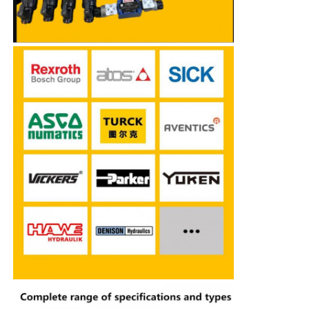
Pompe hydraulique de Rexroth
Parker Hydraulic Pump
Pompe hydraulique de Vickers
Valve hydraulique Rexroth
Accessoires pour filtres Rexroth
Valve hydraulique YUKEN
Pompe hydraulique de Yuken