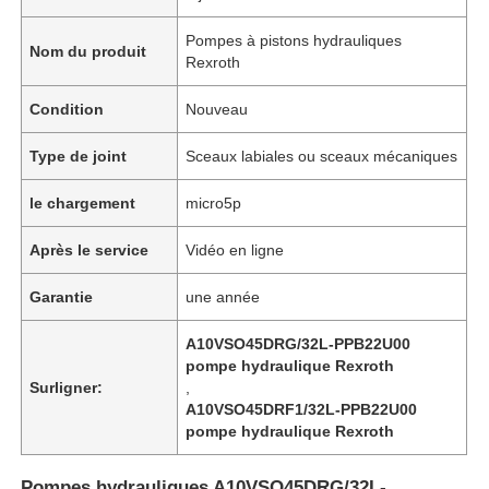
Pompes à pistons hydrauliques
Nom du produit
Rexroth
Condition
Nouveau
Type de joint
Sceaux labiales ou sceaux mécaniques
le chargement
micro5p
Après le service
Vidéo en ligne
Garantie
une année
À la maison
A10VSO45DRG/32L-PPB22U00
pompe hydraulique Rexroth
Surligner:
,
A10VSO45DRF1/32L-PPB22U00
Produits
pompe hydraulique Rexroth
Vidéos
Pompes hydrauliques A10VSO45DRG/32L-