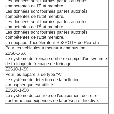
conformité.
Les données sont fournies par les autorités
compétentes de l'État membre.
A10VSO140DRS/32R-VPB12N00: Les données sont fourni
Les données sont fournies par les autorités
autorités compétentes.
compétentes de l'État membre.
Les données sont fournies par les autorités
A10VSO140DR/32VPB/12N00S0102
compétentes de l'État membre.
Les données sont fournies par les autorités
A10VSO140DR/52R-PPA14N00 est un système de détecti
compétentes de l'État membre.
pollution atmosphérique.
La soupape d'accélérateur ReXROTH de Rexroth
Pour les véhicules à moteur à combustion
A10VSO140DFR1/31R-PPB12N00
Z2S6-1-6X
Le système de freinage doit être équipé d'un système
A10VSO140DFR1/32R-PPB12N00
de freinage de freinage de freinage.
Z2S10-1-3X
A10VSO140DR/31R-PPB12N00: Les données sont fournie
Pour les appareils de type "A"
autorités compétentes.
Le système de détection de la pollution
atmosphérique est utilisé.
Les données sont fournies par les autorités compétentes
Z2S16-1-5X/
Le système de contrôle de l'équipement doit être
conforme aux exigences de la présente directive.
A10VSO140DRS/32R-VPB12N00: Les données sont fourni
autorités compétentes.