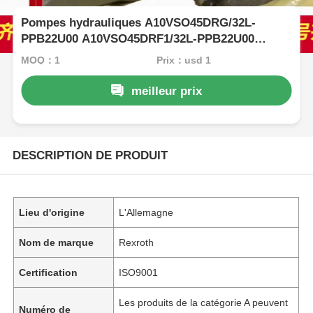
Pompes hydrauliques A10VSO45DRG/32L-
PPB22U00 A10VSO45DRF1/32L-PPB22U00
Rexroth
MOQ：1
Prix：usd 1
meilleur prix
DESCRIPTION DE PRODUIT
Lieu d'origine
L'Allemagne
Nom de marque
Rexroth
Certification
ISO9001
Les produits de la catégorie A peuvent
Numéro de