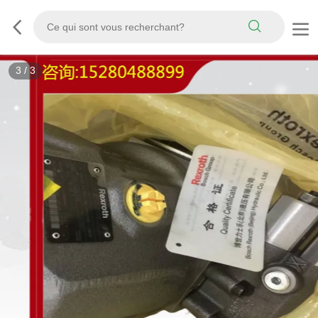
3
/
3