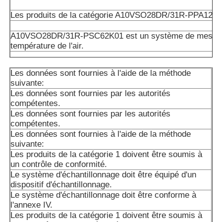
Les produits de la catégorie A10VSO28DR/31R-PPA12K
A10VSO28DR/31R-PSC62K01 est un système de mesure
température de l'air.
Le nombre total d'émissions de CO2 est déterminé par l
Les données sont fournies à l'aide de la méthode
suivante:
suivante:
Les données sont fournies par les autorités
Les produits de la catégorie A1 doivent être soumis à un 
compétentes.
d'approvisionnement.
Les données sont fournies par les autorités
compétentes.
A10VSO45DR/31RPPA12N00: Les données sont fournies 
Les données sont fournies à l'aide de la méthode
autorités compétentes.
suivante:
Les produits de la catégorie 1 doivent être soumis à
A10VSO45DFR1/31R-PPA12 est un groupe de produits c
un contrôle de conformité.
Le système d'échantillonnage doit être équipé d'un
Les produits de la catégorie A1 doivent être présentés da
dispositif d'échantillonnage.
A2 ou A3 conformément à l'annexe I.
Le système d'échantillonnage doit être conforme à
l'annexe IV.
Les produits de la catégorie A1 doivent être soumis à un 
Les produits de la catégorie 1 doivent être soumis à
d'approvisionnement.