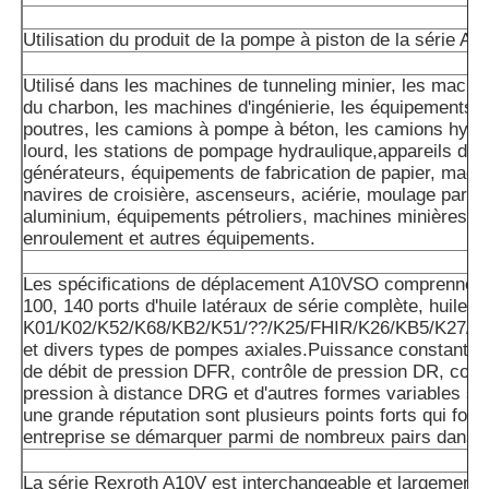
Utilisation du produit de la pompe à piston de la série A1
Utilisé dans les machines de tunneling minier, les machin
du charbon, les machines d'ingénierie, les équipements d
poutres, les camions à pompe à béton, les camions hydra
lourd, les stations de pompage hydraulique,appareils de 
générateurs, équipements de fabrication de papier, machi
navires de croisière, ascenseurs, aciérie, moulage par inj
aluminium, équipements pétroliers, machines minières,m
enroulement et autres équipements.
Les spécifications de déplacement A10VSO comprennent 
100, 140 ports d'huile latéraux de série complète, huile ar
K01/K02/K52/K68/KB2/K51/??/K25/FHIR/K26/KB5/K27/K
et divers types de pompes axiales.Puissance constante 
de débit de pression DFR, contrôle de pression DR, cont
pression à distance DRG et d'autres formes variables so
une grande réputation sont plusieurs points forts qui font
entreprise se démarquer parmi de nombreux pairs dans l'
La série Rexroth A10V est interchangeable et largement u