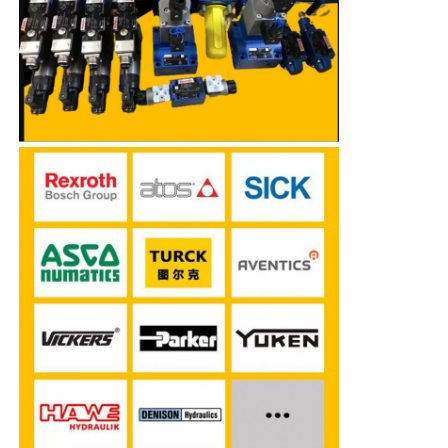
Pompe hydraulique de Rexroth
Parker Hydraulic Pump
Pompe hydraulique de Vickers
Valve hydraulique Rexroth
Accessoires pour filtres Rexroth
Valve hydraulique YUKEN
Pompe hydraulique de Yuken