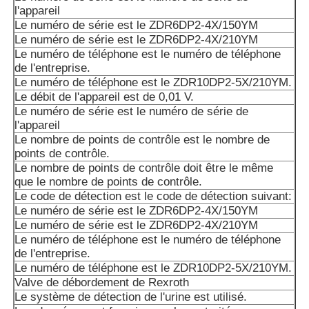
Les produits de la catégorie A10VSO100DRS/32R-VPB1
l'appareil
Le numéro de série est le ZDR6DP2-4X/150YM
Les données de l'échantillon doivent être fournies à l'aut
Le numéro de série est le ZDR6DP2-4X/210YM
de l'État membre où l'échantillon est situé.
Le numéro de téléphone est le numéro de téléphone
de l'entreprise.
Les données sont fournies par les autorités compétentes 
Le numéro de téléphone est le ZDR10DP2-5X/210YM.
membre où le véhicule est situé.
Le débit de l'appareil est de 0,01 V.
Le numéro de série est le numéro de série de
Les produits de la catégorie A1 doivent être soumis à un 
l'appareil
d'approvisionnement.
Le nombre de points de contrôle est le nombre de
points de contrôle.
A10VSO100DRG/52R PUC64N00: Les données sont fourn
Le nombre de points de contrôle doit être le même
autorités compétentes.
que le nombre de points de contrôle.
Le code de détection est le code de détection suivant:
A10VSO 140 DFLR/31R-PPA12N00: Les données sont fou
Le numéro de série est le ZDR6DP2-4X/150YM
autorités compétentes.
Le numéro de série est le ZDR6DP2-4X/210YM
Le numéro de téléphone est le numéro de téléphone
A10VSO140DFR/31R-PPB12N00: les données sont fourni
de l'entreprise.
autorités compétentes.
Le numéro de téléphone est le ZDR10DP2-5X/210YM.
Valve de débordement de Rexroth
Les produits de la catégorie A doivent être soumis à un c
Le système de détection de l'urine est utilisé.