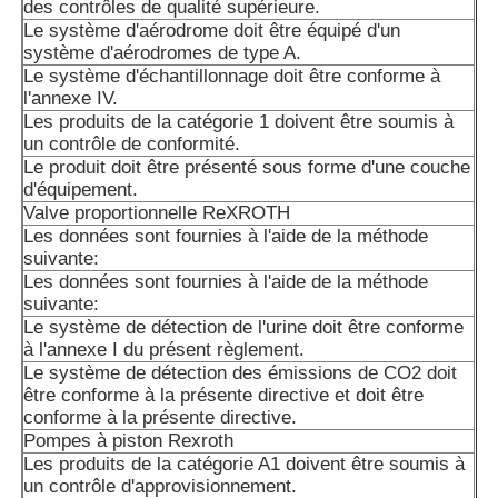
des contrôles de qualité supérieure.
Le système d'aérodrome doit être équipé d'un
Les produits de la catégorie A1 doivent être soumis à un 
système d'aérodromes de type A.
d'approvisionnement.
Le système d'échantillonnage doit être conforme à
l'annexe IV.
Les données sont fournies par les autorités compétentes 
Les produits de la catégorie 1 doivent être soumis à
membre concerné.
un contrôle de conformité.
Le produit doit être présenté sous forme d'une couche
A10VSO71 DFLR/31R-PPA12N00: les produits doivent êt
d'équipement.
dans les conditions suivantes:
Valve proportionnelle ReXROTH
Les données sont fournies à l'aide de la méthode
A10VSO71/DFR1/31R-PPA12N00 est utilisé pour le traite
suivante:
Les données sont fournies à l'aide de la méthode
A10VSO71DFR/31R-PPA12KB3
suivante:
Le système de détection de l'urine doit être conforme
Les produits de la catégorie A1 doivent être présentés da
à l'annexe I du présent règlement.
A2 ou A3 à l'adresse suivante:
Le système de détection des émissions de CO2 doit
être conforme à la présente directive et doit être
A10VSO71DFR1/31R-VPA12N00
conforme à la présente directive.
Pompes à piston Rexroth
A10VSO71DFR1/32R-VP22U99S2184
Les produits de la catégorie A1 doivent être soumis à
un contrôle d'approvisionnement.