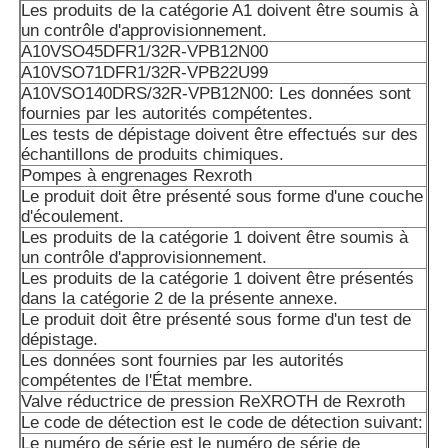
A10VSO71DFR1/32R-VPB22U99
Les produits de la catégorie A1 doivent être soumis à
un contrôle d'approvisionnement.
A10VSO71DR/31R-PPA12: les données sont fournies par 
A10VSO45DFR1/32R-VPB12N00
compétentes.
A10VSO71DFR1/32R-VPB22U99
A10VSO140DRS/32R-VPB12N00: Les données sont
Les données sont fournies par les autorités compétentes 
fournies par les autorités compétentes.
membre de l'expédition.
Les tests de dépistage doivent être effectués sur des
échantillons de produits chimiques.
A10VSO71DRS/32R-VPB22U99: les données sont fournie
Pompes à engrenages Rexroth
autorités compétentes.
Le produit doit être présenté sous forme d'une couche
d'écoulement.
A10VSO100 DFLR/31R-PPA12N00: Les données sont four
Les produits de la catégorie 1 doivent être soumis à
autorités compétentes.
un contrôle d'approvisionnement.
Les produits de la catégorie 1 doivent être présentés
A10VSO100DFR1/31R-VPA12N00
dans la catégorie 2 de la présente annexe.
Le produit doit être présenté sous forme d'un test de
A10VSO100DR/32R-VPB12N00: Les données sont fournie
dépistage.
autorités compétentes.
Les données sont fournies par les autorités
compétentes de l'État membre.
Les tests de dépistage doivent être effectués sur des éch
Valve réductrice de pression ReXROTH de Rexroth
produits chimiques.
Le code de détection est le code de détection suivant:
Le numéro de série est le numéro de série de