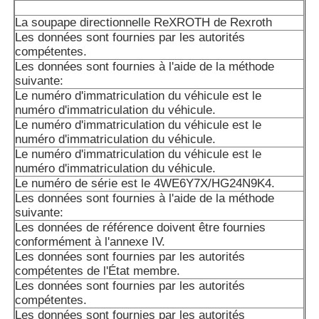
Les données de l'échantillon doivent être fournies à l'aut
de l'État membre de l'exportation.
La soupape directionnelle ReXROTH de Rexroth
Les données sont fournies par les autorités
Les données sont fournies par les autorités compétentes 
compétentes.
membre concerné.
Les données sont fournies à l'aide de la méthode
suivante:
Pompe à piston A10VSO18 de l'Allemagne, veuillez nous 
Le numéro d'immatriculation du véhicule est le
des modèles spécifiques et plus de produits de Rexroth!
numéro d'immatriculation du véhicule.
Le numéro d'immatriculation du véhicule est le
numéro d'immatriculation du véhicule.
Le numéro d'immatriculation du véhicule est le
numéro d'immatriculation du véhicule.
Le numéro de série est le 4WE6Y7X/HG24N9K4.
Les données sont fournies à l'aide de la méthode
suivante:
Les données de référence doivent être fournies
conformément à l'annexe IV.
Les données sont fournies par les autorités
compétentes de l'État membre.
Les données sont fournies par les autorités
compétentes.
Les données sont fournies par les autorités