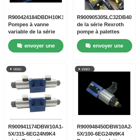
R900424184DBDH10K1X/400
R900905305LC32DB40A7
Pompes à vanne
de la série Rexroth
variable de la série
pompe à palettes
photovoltaïque
variables
envoyer une
envoyer une
Rexroth
demande
demande
R900941174DBW10A1-
R900948450DBW10A2-
5X/315-6EG24N9K4
5X/100-6EG24N9K4