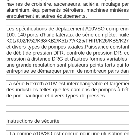
navires de croisière, ascenseurs, aciérie, moulage par inj
aluminium, équipements pétroliers, machines minières,m
enroulement et autres équipements.
Les spécifications de déplacement A10VSO comprennent 
100, 140 ports d'huile latéraux de série complète, huile ar
K01/K02/K52/K68/KB2/K51/??/K25/FHIR/K26/KB5/K27/K
et divers types de pompes axiales.Puissance constante 
de débit de pression DFR, contrôle de pression DR, cont
pression à distance DRG et d'autres formes variables so
une grande réputation sont plusieurs points forts qui font
entreprise se démarquer parmi de nombreux pairs dans l'
La série Rexroth A10V est interchangeable et largement u
des industries telles que les camions de pompes à béton
de pont nautique et divers types de presses.
Instructions de sécurité
- La pompe A10VSO est conçue pour une utilisation en cir