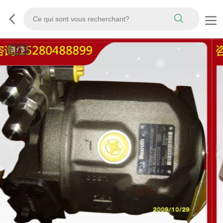
3
/
3