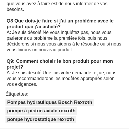
A10VSO71DRS/32R-VPB22U99: les données sont fournie
que vous avez à faire est de nous informer de vos
autorités compétentes.
besoins.
A10VSO100 DFLR/31R-PPA12N00: Les données sont four
Q8 Que dois-je faire si j'ai un problème avec le
autorités compétentes.
produit que j'ai acheté?
A: Je suis désolé.
Ne vous inquiétez pas, nous vous
A10VSO100DFR1/31R-VPA12N00
parlerons du problème la première fois, puis nous
déciderons si nous vous aidons à le résoudre ou si nous
A10VSO100DR/32R-VPB12N00: Les données sont fournie
vous livrons un nouveau produit.
autorités compétentes.
Q9: Comment choisir le bon produit pour mon
projet?
Les tests de dépistage doivent être effectués sur des éch
A: Je suis désolé.
Une fois votre demande reçue, nous
produits chimiques.
vous recommanderons les modèles appropriés selon
vos exigences.
Les produits de la catégorie A10VSO100DRS/32R-VPB1
Étiquettes:
Les données de l'échantillon doivent être fournies à l'aut
Pompes hydrauliques Bosch Rexroth
de l'État membre où l'échantillon est situé.
pompe à piston axiale rexroth
Les données sont fournies par les autorités compétentes 
pompe hydrostatique rexroth
membre où le véhicule est situé.