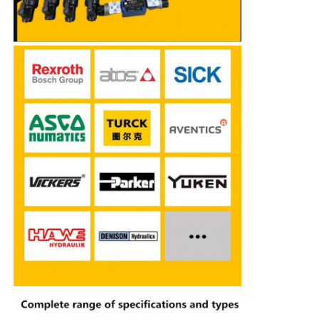
Pompe hydraulique de Rexroth
Parker Hydraulic Pump
Pompe hydraulique de Vickers
Valve hydraulique Rexroth
Accessoires pour filtres Rexroth
Valve hydraulique YUKEN
Pompe hydraulique de Yuken