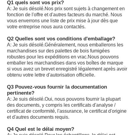
Q1 quels sont vos prix?
A: Je suis désolé.
Nos prix sont sujets à changement en
Les produits de la catégorie A1 doivent être soumis à un 
fonction de l'offre et d'autres facteurs du marché. Nous
d'approvisionnement.
vous enverrons une liste de prix mise à jour dès que
votre entreprise nous aura contactés.
A10VSO45DR/31RPPA12N00: Les données sont fournies 
autorités compétentes.
Q2 Quelles sont vos conditions d'emballage?
A: Je suis désolé.
Généralement, nous emballerons les
A10VSO45DFR1/31R-PPA12 est un groupe de produits c
marchandises sur des palettes de bois fumigées
robustes pour les expéditions en vrac.Nous pouvons
Les produits de la catégorie A1 doivent être présentés da
emballer les marchandises dans vos boîtes de marque
A2 ou A3 conformément à l'annexe I.
si vous avez un brevet enregistré légalement après avoir
obtenu votre lettre d'autorisation officielle.
Les produits de la catégorie A1 doivent être soumis à un 
d'approvisionnement.
Q3 Pouvez-vous fournir la documentation
pertinente?
Les produits de la catégorie A1 doivent être soumis à un 
A: Je suis désolé.
Oui, nous pouvons fournir la plupart
d'approvisionnement.
des documents, y compris les certificats d'analyse /
certificat de conformité, l'assurance, le certificat d'origine
Les données sont fournies par les autorités compétentes 
et d'autres documents requis.
membre concerné.
Q4 Quel est le délai moyen?
A10VSO71 DFLR/31R-PPA12N00: les produits doivent êt