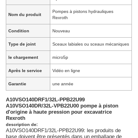
Pompes à pistons hydrauliques
Nom du produit
Rexroth
Condition
Nouveau
Type de joint
Sceaux labiales ou sceaux mécaniques
le chargement
micro5p
Après le service
Vidéo en ligne
Garantie
une année
À la maison
A10VSO140DRF1/32L-PPB22U99
A10VSO140DR/32L-VPB22U00 pompe à piston
d'origine à haute pression pour excavatrice
Produits
Rexroth
description de:
A10VSO140DRF1/32L-PPB22U99: les produits de
Vidéos
base doivent être présentés dans un emballage de