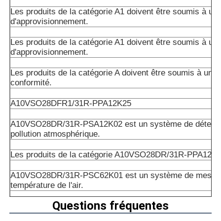
Les produits de la catégorie A1 doivent être soumis à un 
d'approvisionnement.
Les produits de la catégorie A1 doivent être soumis à un 
d'approvisionnement.
Les produits de la catégorie A doivent être soumis à un c
conformité.
A10VSO28DFR1/31R-PPA12K25
A10VSO28DR/31R-PSA12K02 est un système de détectio
pollution atmosphérique.
Les produits de la catégorie A10VSO28DR/31R-PPA12K
A10VSO28DR/31R-PSC62K01 est un système de mesure
température de l'air.
Questions fréquentes
Le nombre total d'émissions de CO2 est déterminé par l
suivante: