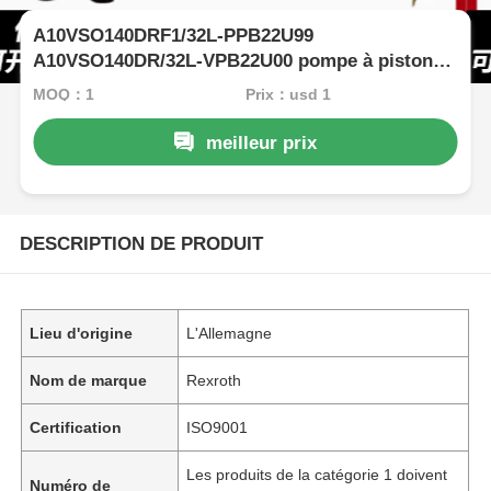
A10VSO140DRF1/32L-PPB22U99
A10VSO140DR/32L-VPB22U00 pompe à piston
d'origine à haute pression pour excavatrice
MOQ：1
Prix：usd 1
Rexroth
meilleur prix
DESCRIPTION DE PRODUIT
Lieu d'origine
L'Allemagne
Nom de marque
Rexroth
Certification
ISO9001
Les produits de la catégorie 1 doivent
Numéro de