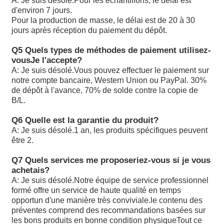
A: Je suis désolé.
Pour les échantillons, le délai est
dans les conditions suivantes:
d'environ 7 jours.
Pour la production de masse, le délai est de 20 à 30
A10VSO71/DFR1/31R-PPA12N00 est utilisé pour le traite
jours après réception du paiement du dépôt.
Q5 Quels types de méthodes de paiement utilisez-
A10VSO71DFR/31R-PPA12KB3
vous
Je l'accepte?
A: Je suis désolé.
Vous pouvez effectuer le paiement sur
Les produits de la catégorie A1 doivent être présentés da
notre compte bancaire, Western Union ou PayPal. 30%
A2 ou A3 à l'adresse suivante:
de dépôt à l'avance, 70% de solde contre la copie de
B/L.
A10VSO71DFR1/31R-VPA12N00
Q6 Quelle est la garantie du produit?
A10VSO71DFR1/32R-VP22U99S2184
A: Je suis désolé.
1 an, les produits spécifiques peuvent
être 2.
A10VSO71DFR1/32R-VPB22U99
Q7 Quels services me proposeriez-vous si je vous
A10VSO71DR/31R-PPA12: les données sont fournies par 
achetais?
compétentes.
A: Je suis désolé.
Notre équipe de service professionnel
formé offre un service de haute qualité en temps
Les données sont fournies par les autorités compétentes 
opportun d'une manière très conviviale.le contenu des
membre de l'expédition.
préventes comprend des recommandations basées sur
les bons produits en bonne condition physiqueTout ce