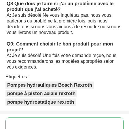
A10VSO100 DFLR/31R-PPA12N00: Les données sont four
Q8 Que dois-je faire si j'ai un problème avec le
autorités compétentes.
produit que j'ai acheté?
A: Je suis désolé.
Ne vous inquiétez pas, nous vous
A10VSO100DFR1/31R-VPA12N00
parlerons du problème la première fois, puis nous
déciderons si nous vous aidons à le résoudre ou si nous
A10VSO100DR/32R-VPB12N00: Les données sont fournie
vous livrons un nouveau produit.
autorités compétentes.
Q9: Comment choisir le bon produit pour mon
projet?
Les tests de dépistage doivent être effectués sur des éch
A: Je suis désolé.
Une fois votre demande reçue, nous
produits chimiques.
vous recommanderons les modèles appropriés selon
vos exigences.
Les produits de la catégorie A10VSO100DRS/32R-VPB1
Étiquettes:
Les données de l'échantillon doivent être fournies à l'aut
Pompes hydrauliques Bosch Rexroth
de l'État membre où l'échantillon est situé.
pompe à piston axiale rexroth
Les données sont fournies par les autorités compétentes 
pompe hydrostatique rexroth
membre où le véhicule est situé.
Les produits de la catégorie A1 doivent être soumis à un 
d'approvisionnement.