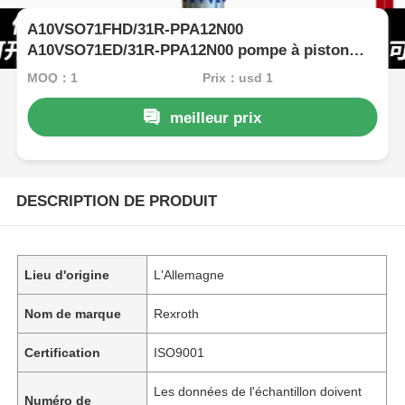
A10VSO71FHD/31R-PPA12N00
A10VSO71ED/31R-PPA12N00 pompe à piston
d'origine à haute pression pour excavatrice
MOQ：1
Prix：usd 1
Rexroth
meilleur prix
DESCRIPTION DE PRODUIT
Lieu d'origine
L'Allemagne
Nom de marque
Rexroth
Certification
ISO9001
Les données de l'échantillon doivent
Numéro de