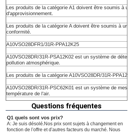
Les produits de la catégorie A1 doivent être soumis à un 
d'approvisionnement.
Les produits de la catégorie A doivent être soumis à un c
conformité.
A10VSO28DFR1/31R-PPA12K25
A10VSO28DR/31R-PSA12K02 est un système de détectio
pollution atmosphérique.
Les produits de la catégorie A10VSO28DR/31R-PPA12K
A10VSO28DR/31R-PSC62K01 est un système de mesure
température de l'air.
Questions fréquentes
Le nombre total d'émissions de CO2 est déterminé par l
suivante:
Q1 quels sont vos prix?
A: Je suis désolé.
Nos prix sont sujets à changement en
Les produits de la catégorie A1 doivent être soumis à un 
fonction de l'offre et d'autres facteurs du marché. Nous
d'approvisionnement.