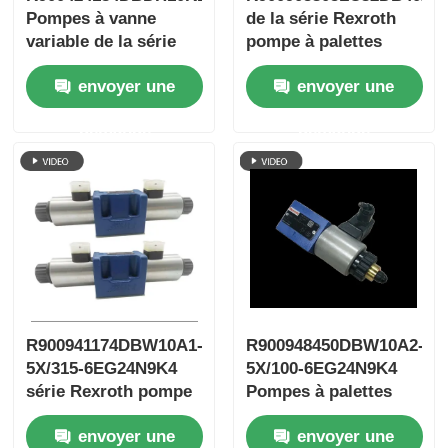
Pompes à vanne
de la série Rexroth
variable de la série
pompe à palettes
photovoltaïque
variables
envoyer une
envoyer une
Rexroth
demande
demande
R900941174DBW10A1-
R900948450DBW10A2-
5X/315-6EG24N9K4
5X/100-6EG24N9K4
série Rexroth pompe
Pompes à palettes
à lame nouvelle à
variables de la série
envoyer une
envoyer une
déplacement variable
PV Rexroth