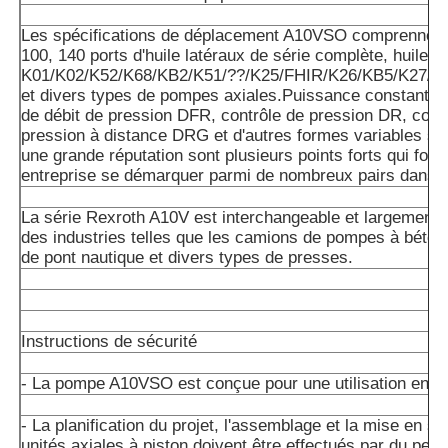
Les spécifications de déplacement A10VSO comprennent 
100, 140 ports d'huile latéraux de série complète, huile ar
K01/K02/K52/K68/KB2/K51/??/K25/FHIR/K26/KB5/K27/K
et divers types de pompes axiales.Puissance constante 
de débit de pression DFR, contrôle de pression DR, cont
pression à distance DRG et d'autres formes variables so
une grande réputation sont plusieurs points forts qui font
entreprise se démarquer parmi de nombreux pairs dans l'
La série Rexroth A10V est interchangeable et largement u
des industries telles que les camions de pompes à béton
de pont nautique et divers types de presses.
Instructions de sécurité
- La pompe A10VSO est conçue pour une utilisation en cir
- La planification du projet, l'assemblage et la mise en s
unités axiales à piston doivent être effectués par du perso