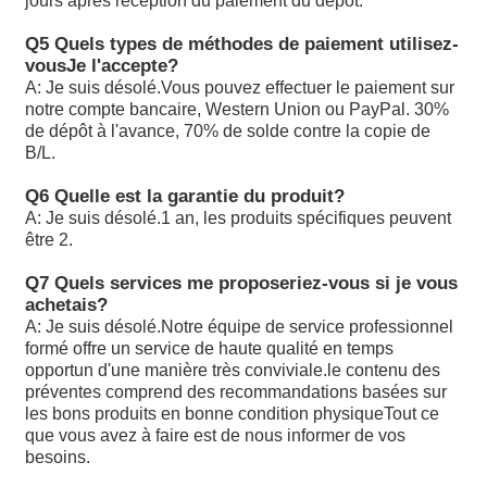
jours après réception du paiement du dépôt.
Q5 Quels types de méthodes de paiement utilisez-
A10VSO71DFR/31R-PPA12KB3
vous
Je l'accepte?
A: Je suis désolé.
Vous pouvez effectuer le paiement sur
Les produits de la catégorie A1 doivent être présentés da
notre compte bancaire, Western Union ou PayPal. 30%
A2 ou A3 à l'adresse suivante:
de dépôt à l'avance, 70% de solde contre la copie de
B/L.
A10VSO71DFR1/31R-VPA12N00
Q6 Quelle est la garantie du produit?
A10VSO71DFR1/32R-VP22U99S2184
A: Je suis désolé.
1 an, les produits spécifiques peuvent
être 2.
A10VSO71DFR1/32R-VPB22U99
Q7 Quels services me proposeriez-vous si je vous
A10VSO71DR/31R-PPA12: les données sont fournies par 
achetais?
compétentes.
A: Je suis désolé.
Notre équipe de service professionnel
formé offre un service de haute qualité en temps
Les données sont fournies par les autorités compétentes 
opportun d'une manière très conviviale.le contenu des
membre de l'expédition.
préventes comprend des recommandations basées sur
les bons produits en bonne condition physiqueTout ce
A10VSO71DRS/32R-VPB22U99: les données sont fournie
que vous avez à faire est de nous informer de vos
autorités compétentes.
besoins.