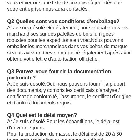
vous enverrons une liste de prix mise à jour dès que
votre entreprise nous aura contactés.
A10VSO45DR/31RPPA12N00: Les données sont fournies 
autorités compétentes.
Q2 Quelles sont vos conditions d'emballage?
A: Je suis désolé.
Généralement, nous emballerons les
A10VSO45DFR1/31R-PPA12 est un groupe de produits c
marchandises sur des palettes de bois fumigées
robustes pour les expéditions en vrac.Nous pouvons
Les produits de la catégorie A1 doivent être présentés da
emballer les marchandises dans vos boîtes de marque
A2 ou A3 conformément à l'annexe I.
si vous avez un brevet enregistré légalement après avoir
obtenu votre lettre d'autorisation officielle.
Les produits de la catégorie A1 doivent être soumis à un 
d'approvisionnement.
Q3 Pouvez-vous fournir la documentation
pertinente?
Les produits de la catégorie A1 doivent être soumis à un 
A: Je suis désolé.
Oui, nous pouvons fournir la plupart
d'approvisionnement.
des documents, y compris les certificats d'analyse /
certificat de conformité, l'assurance, le certificat d'origine
Les données sont fournies par les autorités compétentes 
et d'autres documents requis.
membre concerné.
Q4 Quel est le délai moyen?
A10VSO71 DFLR/31R-PPA12N00: les produits doivent êt
A: Je suis désolé.
Pour les échantillons, le délai est
dans les conditions suivantes:
d'environ 7 jours.
Pour la production de masse, le délai est de 20 à 30
A10VSO71/DFR1/31R-PPA12N00 est utilisé pour le traite