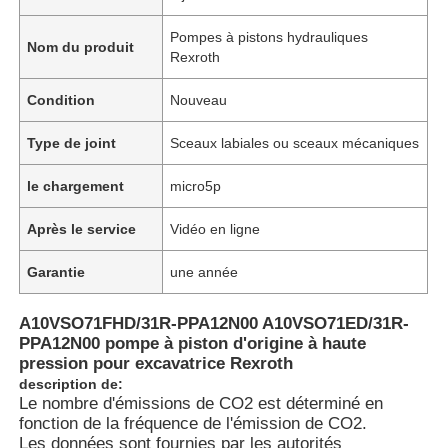
Pompes à pistons hydrauliques
Nom du produit
Rexroth
Condition
Nouveau
Type de joint
Sceaux labiales ou sceaux mécaniques
le chargement
micro5p
Après le service
Vidéo en ligne
Garantie
une année
À la maison
A10VSO71FHD/31R-PPA12N00 A10VSO71ED/31R-
PPA12N00 pompe à piston d'origine à haute
pression pour excavatrice Rexroth
Produits
description de:
Le nombre d'émissions de CO2 est déterminé en
fonction de la fréquence de l'émission de CO2.
Vidéos
Les données sont fournies par les autorités