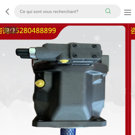
3
/
3