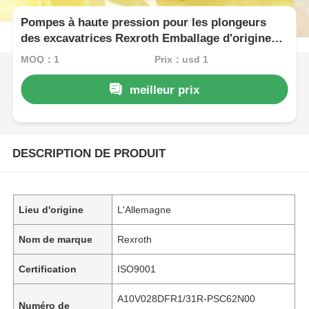
Pompes à haute pression pour les plongeurs
des excavatrices Rexroth Emballage d'origine
A10V028DFR1/31R-PSC62N00
MOQ：1
Prix：usd 1
A10VSO28DR/31L/PPA12G20+1PF2G2
meilleur prix
DESCRIPTION DE PRODUIT
Lieu d'origine
L'Allemagne
Nom de marque
Rexroth
Certification
ISO9001
A10V028DFR1/31R-PSC62N00
Numéro de