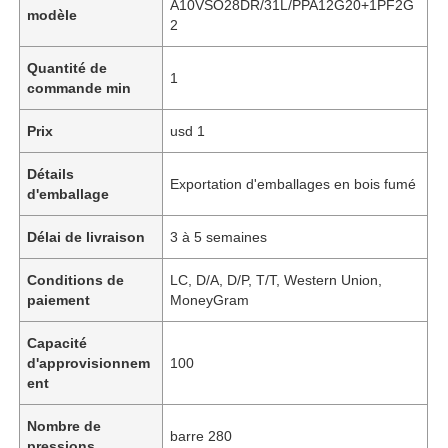
A10VSO28DR/31L/PPA12G20+1PF2G
modèle
2
Quantité de
1
commande min
Prix
usd 1
Détails
Exportation d'emballages en bois fumé
d'emballage
Délai de livraison
3 à 5 semaines
Conditions de
LC, D/A, D/P, T/T, Western Union,
paiement
MoneyGram
Capacité
d'approvisionnem
100
ent
Nombre de
barre 280
pressions