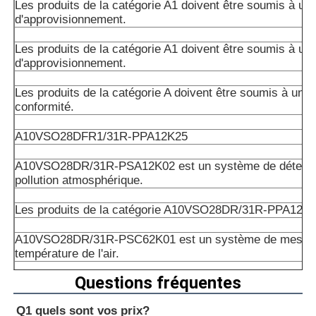
Les produits de la catégorie A1 doivent être soumis à un 
d'approvisionnement.
Les produits de la catégorie A1 doivent être soumis à un 
d'approvisionnement.
Les produits de la catégorie A doivent être soumis à un c
conformité.
A10VSO28DFR1/31R-PPA12K25
A10VSO28DR/31R-PSA12K02 est un système de détectio
pollution atmosphérique.
Les produits de la catégorie A10VSO28DR/31R-PPA12K
A10VSO28DR/31R-PSC62K01 est un système de mesure
température de l'air.
Questions fréquentes
Le nombre total d'émissions de CO2 est déterminé par l
suivante:
Q1 quels sont vos prix?