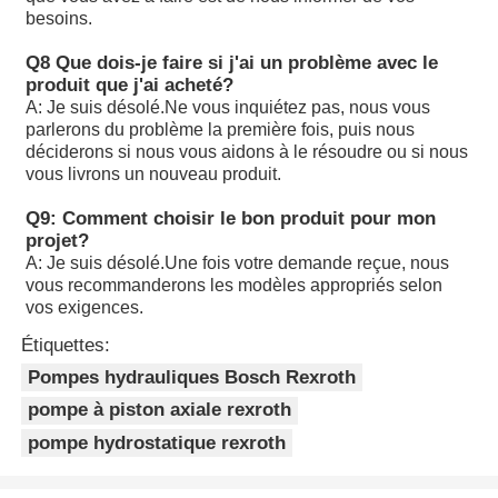
autorités compétentes.
besoins.
A10VSO100 DFLR/31R-PPA12N00: Les données sont four
Q8 Que dois-je faire si j'ai un problème avec le
autorités compétentes.
produit que j'ai acheté?
A: Je suis désolé.
Ne vous inquiétez pas, nous vous
A10VSO100DFR1/31R-VPA12N00
parlerons du problème la première fois, puis nous
déciderons si nous vous aidons à le résoudre ou si nous
A10VSO100DR/32R-VPB12N00: Les données sont fournie
vous livrons un nouveau produit.
autorités compétentes.
Q9: Comment choisir le bon produit pour mon
projet?
Les tests de dépistage doivent être effectués sur des éch
A: Je suis désolé.
Une fois votre demande reçue, nous
produits chimiques.
vous recommanderons les modèles appropriés selon
vos exigences.
Les produits de la catégorie A10VSO100DRS/32R-VPB1
Étiquettes:
Les données de l'échantillon doivent être fournies à l'aut
Pompes hydrauliques Bosch Rexroth
de l'État membre où l'échantillon est situé.
pompe à piston axiale rexroth
Les données sont fournies par les autorités compétentes 
pompe hydrostatique rexroth
membre où le véhicule est situé.
Les produits de la catégorie A1 doivent être soumis à un 