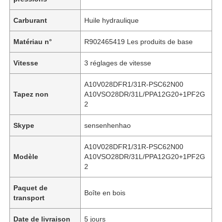
Carburant
Huile hydraulique
Matériau n°
R902465419 Les produits de base
Vitesse
3 réglages de vitesse
A10V028DFR1/31R-PSC62N00
Tapez non
A10VSO28DR/31L/PPA12G20+1PF2G
2
Skype
sensenhenhao
A10V028DFR1/31R-PSC62N00
Modèle
A10VSO28DR/31L/PPA12G20+1PF2G
2
Paquet de
Boîte en bois
transport
Date de livraison
5 jours