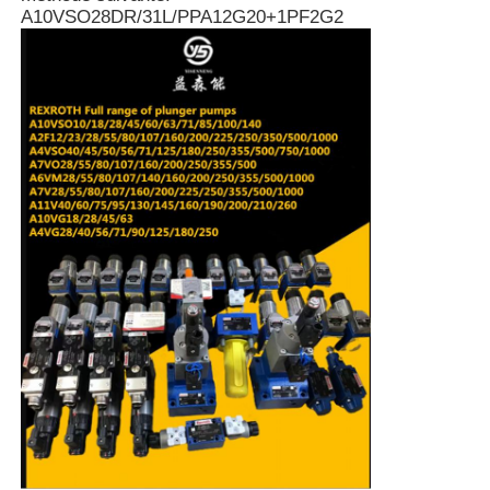
A10VSO28DR/31L/PPA12G20+1PF2G2
À propos de nous
Visite de l'usine
Contrôle de qualité
Nous contacter
Nouvelles
Les affaires
Demandez un devis