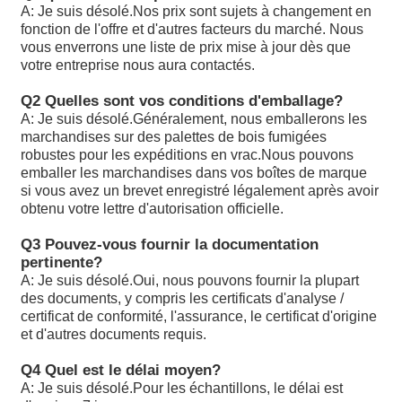
A: Je suis désolé.
Nos prix sont sujets à changement en
Les produits de la catégorie A1 doivent être soumis à un 
fonction de l'offre et d'autres facteurs du marché. Nous
d'approvisionnement.
vous enverrons une liste de prix mise à jour dès que
votre entreprise nous aura contactés.
A10VSO45DR/31RPPA12N00: Les données sont fournies 
autorités compétentes.
Q2 Quelles sont vos conditions d'emballage?
A: Je suis désolé.
Généralement, nous emballerons les
A10VSO45DFR1/31R-PPA12 est un groupe de produits c
marchandises sur des palettes de bois fumigées
robustes pour les expéditions en vrac.Nous pouvons
Les produits de la catégorie A1 doivent être présentés da
emballer les marchandises dans vos boîtes de marque
A2 ou A3 conformément à l'annexe I.
si vous avez un brevet enregistré légalement après avoir
obtenu votre lettre d'autorisation officielle.
Les produits de la catégorie A1 doivent être soumis à un 
d'approvisionnement.
Q3 Pouvez-vous fournir la documentation
pertinente?
Les produits de la catégorie A1 doivent être soumis à un 
A: Je suis désolé.
Oui, nous pouvons fournir la plupart
d'approvisionnement.
des documents, y compris les certificats d'analyse /
certificat de conformité, l'assurance, le certificat d'origine
Les données sont fournies par les autorités compétentes 
et d'autres documents requis.
membre concerné.
Q4 Quel est le délai moyen?
A10VSO71 DFLR/31R-PPA12N00: les produits doivent êt
A: Je suis désolé.
Pour les échantillons, le délai est