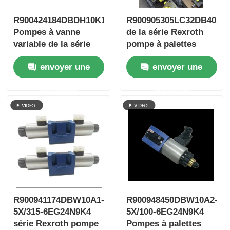
R900424184DBDH10K1X/400
R900905305LC32DB40A7
Pompes à vanne
de la série Rexroth
variable de la série
pompe à palettes
photovoltaïque
variables
envoyer une
envoyer une
Rexroth
demande
demande
R900941174DBW10A1-
R900948450DBW10A2-
5X/315-6EG24N9K4
5X/100-6EG24N9K4
série Rexroth pompe
Pompes à palettes