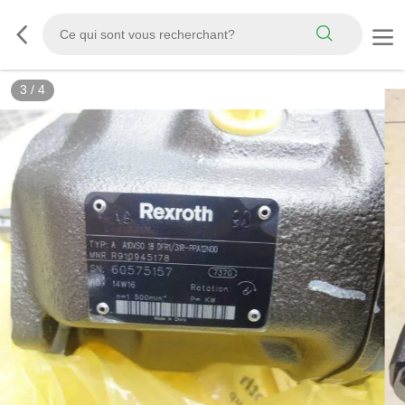
3
/
4