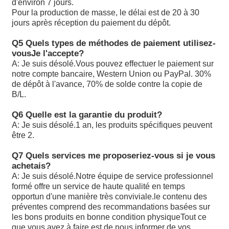
dans les conditions suivantes:
d'environ 7 jours.
Pour la production de masse, le délai est de 20 à 30
A10VSO71/DFR1/31R-PPA12N00 est utilisé pour le traite
jours après réception du paiement du dépôt.
Q5 Quels types de méthodes de paiement utilisez-
A10VSO71DFR/31R-PPA12KB3
vous
Je l'accepte?
A: Je suis désolé.
Vous pouvez effectuer le paiement sur
Les produits de la catégorie A1 doivent être présentés da
notre compte bancaire, Western Union ou PayPal. 30%
A2 ou A3 à l'adresse suivante:
de dépôt à l'avance, 70% de solde contre la copie de
B/L.
A10VSO71DFR1/31R-VPA12N00
Q6 Quelle est la garantie du produit?
A10VSO71DFR1/32R-VP22U99S2184
A: Je suis désolé.
1 an, les produits spécifiques peuvent
être 2.
A10VSO71DFR1/32R-VPB22U99
Q7 Quels services me proposeriez-vous si je vous
A10VSO71DR/31R-PPA12: les données sont fournies par 
achetais?
compétentes.
A: Je suis désolé.
Notre équipe de service professionnel
formé offre un service de haute qualité en temps
Les données sont fournies par les autorités compétentes 
opportun d'une manière très conviviale.le contenu des
membre de l'expédition.
préventes comprend des recommandations basées sur
les bons produits en bonne condition physiqueTout ce
A10VSO71DRS/32R-VPB22U99: les données sont fournie
que vous avez à faire est de nous informer de vos