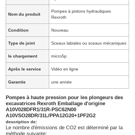
Pompes à pistons hydrauliques
Nom du produit
Rexroth
Condition
Nouveau
Type de joint
Sceaux labiales ou sceaux mécaniques
le chargement
micro5p
Après le service
Vidéo en ligne
Garantie
une année
À la maison
Pompes à haute pression pour les plongeurs des
excavatrices Rexroth Emballage d'origine
A10V028DFR1/31R-PSC62N00
Produits
A10VSO28DR/31L/PPA12G20+1PF2G2
description de:
Le nombre d'émissions de CO2 est déterminé par la
Vidéos
méthode suivante: