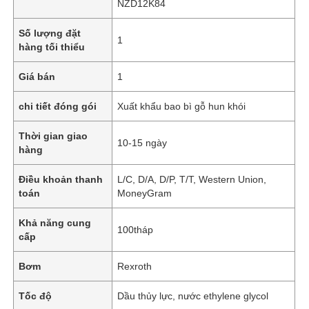
NZD12K84
Số lượng đặt
1
hàng tối thiểu
Giá bán
1
chi tiết đóng gói
Xuất khẩu bao bì gỗ hun khói
Thời gian giao
10-15 ngày
hàng
Điều khoản thanh
L/C, D/A, D/P, T/T, Western Union,
toán
MoneyGram
Khả năng cung
100tháp
cấp
Bơm
Rexroth
Tốc độ
Dầu thủy lực, nước ethylene glycol