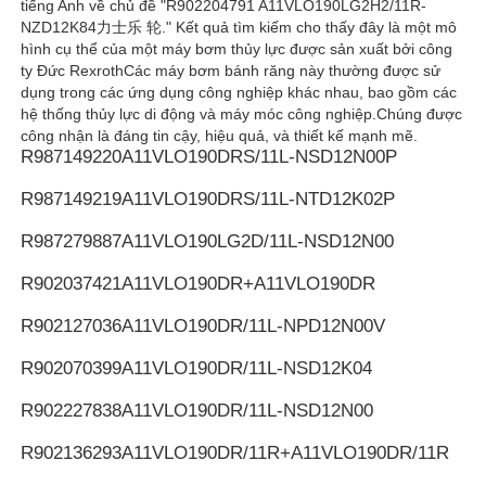
tiếng Anh về chủ đề "R902204791 A11VLO190LG2H2/11R-
NZD12K84力士乐 轮." Kết quả tìm kiếm cho thấy đây là một mô
hình cụ thể của một máy bơm thủy lực được sản xuất bởi công
Bơm thủy lực Rexroth
ty Đức RexrothCác máy bơm bánh răng này thường được sử
dụng trong các ứng dụng công nghiệp khác nhau, bao gồm các
hệ thống thủy lực di động và máy móc công nghiệp.Chúng được
Máy bơm thủy lực Parker
công nhận là đáng tin cậy, hiệu quả, và thiết kế mạnh mẽ.
R987149220
A11VLO190DRS/11L-NSD12N00P
Máy bơm thủy lực Vickers
R987149219
A11VLO190DRS/11L-NTD12K02P
R987279887
A11VLO190LG2D/11L-NSD12N00
Van thủy lực Rexroth
R902037421
A11VLO190DR+A11VLO190DR
R902127036
A11VLO190DR/11L-NPD12N00V
Phụ kiện bộ lọc Rexroth
R902070399
A11VLO190DR/11L-NSD12K04
Van thủy lực YUKEN
R902227838
A11VLO190DR/11L-NSD12N00
R902136293
A11VLO190DR/11R+A11VLO190DR/11R
Bơm thủy lực Yuken