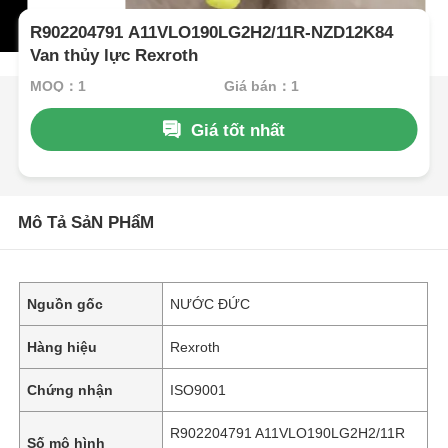
R902204791 A11VLO190LG2H2/11R-NZD12K84
Van thủy lực Rexroth
MOQ：1
Giá bán：1
Giá tốt nhất
Mô Tả SảN PHẩM
Nguồn gốc
NƯỚC ĐỨC
Hàng hiệu
Rexroth
Chứng nhận
ISO9001
R902204791 A11VLO190LG2H2/11R
Số mô hình