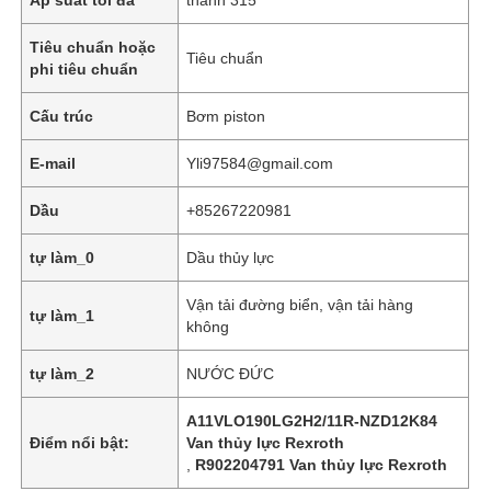
Tiêu chuẩn hoặc
Tiêu chuẩn
phi tiêu chuẩn
Cấu trúc
Bơm piston
E-mail
Yli97584@gmail.com
Dầu
+85267220981
tự làm_0
Dầu thủy lực
Vận tải đường biển, vận tải hàng
tự làm_1
không
Nhà
tự làm_2
NƯỚC ĐỨC
Các sản phẩm
A11VLO190LG2H2/11R-NZD12K84
Điểm nổi bật:
Van thủy lực Rexroth
,
R902204791 Van thủy lực Rexroth
Video