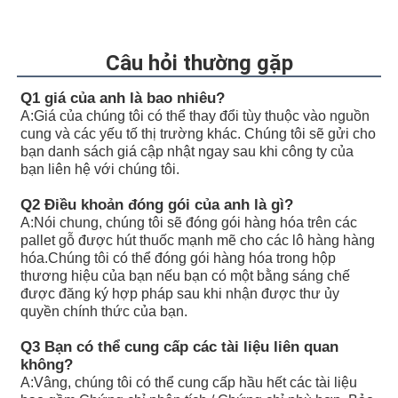
R902255505
A11VLO190LE2S/11L-NSD12K72RP
R902154643
A11VLO190LE2S/11L-NTD12K02P
Câu hỏi thường gặp
R902233884
A11VLO190LE2S/11L-NZD12K02H
Q1 giá của anh là bao nhiêu?
A:
Giá của chúng tôi có thể thay đổi tùy thuộc vào nguồn
R902106321
A11VLO190LE2S/11L-NZD12K02H
cung và các yếu tố thị trường khác. Chúng tôi sẽ gửi cho
bạn danh sách giá cập nhật ngay sau khi công ty của
R902198594
A11VLO190LE2S/11L-NZD12K02H
bạn liên hệ với chúng tôi.
R902220946
A11VLO190LE2S/11L-NZD12K02P
Q2 Điều khoản đóng gói của anh là gì?
A:
Nói chung, chúng tôi sẽ đóng gói hàng hóa trên các
R902255713
A11VLO190LE2S/11L-NZD12K02P
pallet gỗ được hút thuốc mạnh mẽ cho các lô hàng hàng
hóa.Chúng tôi có thể đóng gói hàng hóa trong hộp
R902225083
A11VLO190LE2S/11L-NZD12K02P
thương hiệu của bạn nếu bạn có một bằng sáng chế
được đăng ký hợp pháp sau khi nhận được thư ủy
quyền chính thức của bạn.
Q3 Bạn có thể cung cấp các tài liệu liên quan
không?
A:
Vâng, chúng tôi có thể cung cấp hầu hết các tài liệu