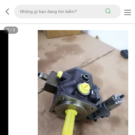
3
/
3