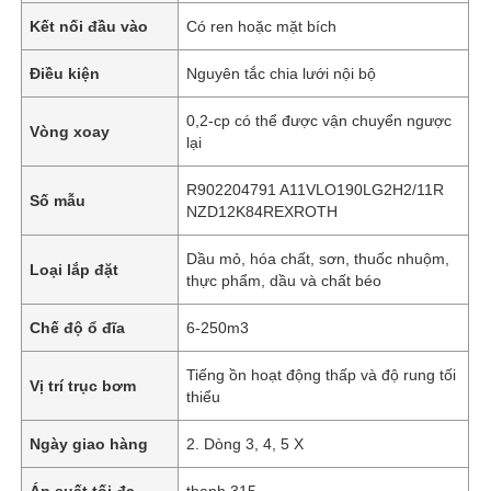
Kết nối đầu vào
Có ren hoặc mặt bích
Điều kiện
Nguyên tắc chia lưới nội bộ
0,2-cp có thể được vận chuyển ngược
Vòng xoay
lại
R902204791 A11VLO190LG2H2/11R
Số mẫu
NZD12K84REXROTH
Dầu mỏ, hóa chất, sơn, thuốc nhuộm,
Loại lắp đặt
thực phẩm, dầu và chất béo
Chế độ ổ đĩa
6-250m3
Tiếng ồn hoạt động thấp và độ rung tối
Vị trí trục bơm
thiểu
Ngày giao hàng
2. Dòng 3, 4, 5 X
Áp suất tối đa
thanh 315