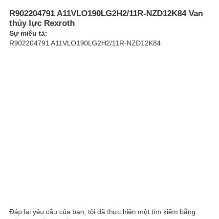
R902204791 A11VLO190LG2H2/11R-NZD12K84 Van
thủy lực Rexroth
Về chúng tôi
Sự miêu tả:
R902204791 A11VLO190LG2H2/11R-NZD12K84
Chuyến tham quan nhà máy
Kiểm soát chất lượng
Liên hệ với chúng tôi
Tin tức
Các trường hợp
Đáp lại yêu cầu của bạn, tôi đã thực hiện một tìm kiếm bằng
Yêu cầu báo giá