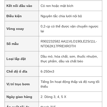
Kết nối đầu vào
Có ren hoặc mặt bích
Điều kiện
Nguyên tắc chia lưới nội bộ
0,2-cp có thể được vận chuyển ngược
Vòng xoay
lại
R902232582 AA11VLO190LE2S/11L-
Số mẫu
NTD62K17PREXROTH
Dầu mỏ, hóa chất, sơn, thuốc nhuộm,
Loại lắp đặt
thực phẩm, dầu và chất béo
Chế độ ổ đĩa
6-250m3
Tiếng ồn hoạt động thấp và độ rung tối
Vị trí trục bơm
thiểu
Ngày giao hàng
2. Dòng 3, 4, 5 X
Áp suất tối đa
thanh 315