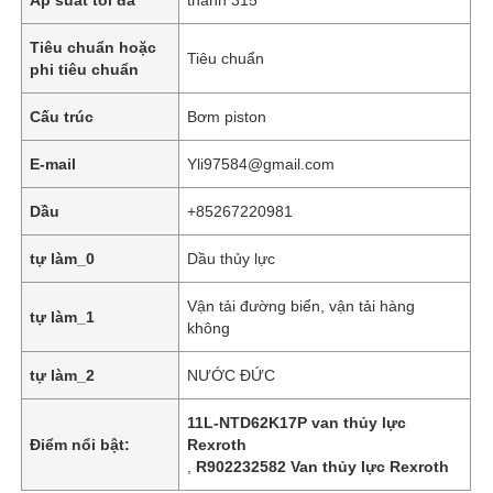
Tiêu chuẩn hoặc
Tiêu chuẩn
phi tiêu chuẩn
Cấu trúc
Bơm piston
E-mail
Yli97584@gmail.com
Dầu
+85267220981
tự làm_0
Dầu thủy lực
Vận tải đường biển, vận tải hàng
tự làm_1
không
Nhà
tự làm_2
NƯỚC ĐỨC
Các sản phẩm
11L-NTD62K17P van thủy lực
Điểm nổi bật:
Rexroth
,
R902232582 Van thủy lực Rexroth
Video