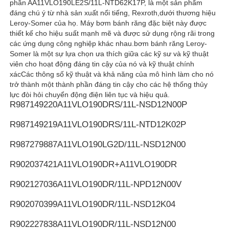
phần AA11VLO190LE2S/11L-NTD62K17P, là một sản phẩm
đáng chú ý từ nhà sản xuất nổi tiếng, Rexroth,dưới thương hiệu
Leroy-Somer của họ. Máy bơm bánh răng đặc biệt này được
Bơm thủy lực Rexroth
thiết kế cho hiệu suất mạnh mẽ và được sử dụng rộng rãi trong
các ứng dụng công nghiệp khác nhau.bơm bánh răng Leroy-
Somer là một sự lựa chọn ưa thích giữa các kỹ sư và kỹ thuật
Máy bơm thủy lực Parker
viên cho hoạt động đáng tin cậy của nó và kỹ thuật chính
xácCác thông số kỹ thuật và khả năng của mô hình làm cho nó
trở thành một thành phần đáng tin cậy cho các hệ thống thủy
Máy bơm thủy lực Vickers
lực đòi hỏi chuyển động điện liên tục và hiệu quả.
R987149220
A11VLO190DRS/11L-NSD12N00P
Van thủy lực Rexroth
R987149219
A11VLO190DRS/11L-NTD12K02P
R987279887
A11VLO190LG2D/11L-NSD12N00
Phụ kiện bộ lọc Rexroth
R902037421
A11VLO190DR+A11VLO190DR
R902127036
A11VLO190DR/11L-NPD12N00V
Van thủy lực YUKEN
R902070399
A11VLO190DR/11L-NSD12K04
Bơm thủy lực Yuken
R902227838
A11VLO190DR/11L-NSD12N00