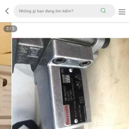
3
/
3