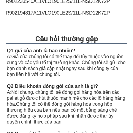
R902233540
A11VLO190LE2S/11L-NSD12K72P
R902194817
A11VLO190LE2S/11L-NSD12K72P
R902255505
A11VLO190LE2S/11L-NSD12K72RP
R902154643
A11VLO190LE2S/11L-NTD12K02P
Câu hỏi thường gặp
R902233884
A11VLO190LE2S/11L-NZD12K02H
Q1 giá của anh là bao nhiêu?
A:
Giá của chúng tôi có thể thay đổi tùy thuộc vào nguồn
R902106321
A11VLO190LE2S/11L-NZD12K02H
cung và các yếu tố thị trường khác. Chúng tôi sẽ gửi cho
bạn danh sách giá cập nhật ngay sau khi công ty của
R902198594
A11VLO190LE2S/11L-NZD12K02H
bạn liên hệ với chúng tôi.
R902220946
A11VLO190LE2S/11L-NZD12K02P
Q2 Điều khoản đóng gói của anh là gì?
A:
Nói chung, chúng tôi sẽ đóng gói hàng hóa trên các
R902255713
A11VLO190LE2S/11L-NZD12K02P
pallet gỗ được hút thuốc mạnh mẽ cho các lô hàng hàng
hóa.Chúng tôi có thể đóng gói hàng hóa trong hộp
R902225083
A11VLO190LE2S/11L-NZD12K02P
thương hiệu của bạn nếu bạn có một bằng sáng chế
được đăng ký hợp pháp sau khi nhận được thư ủy
quyền chính thức của bạn.