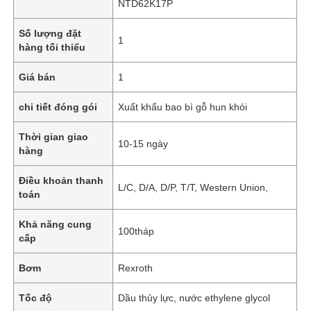
NTD62K17P
Số lượng đặt
1
hàng tối thiểu
Giá bán
1
chi tiết đóng gói
Xuất khẩu bao bì gỗ hun khói
Thời gian giao
10-15 ngày
hàng
Điều khoản thanh
L/C, D/A, D/P, T/T, Western Union,
toán
Khả năng cung
100tháp
cấp
Bơm
Rexroth
Tốc độ
Dầu thủy lực, nước ethylene glycol