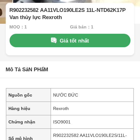
R902232582 AA11VLO190LE2S 11L-NTD62K17P
Van thủy lực Rexroth
MOQ：1
Giá bán：1
Giá tốt nhất
Mô Tả SảN PHẩM
Nguồn gốc
NƯỚC ĐỨC
Hàng hiệu
Rexroth
Chứng nhận
ISO9001
R902232582 AA11VLO190LE2S/11L-
Số mô hình