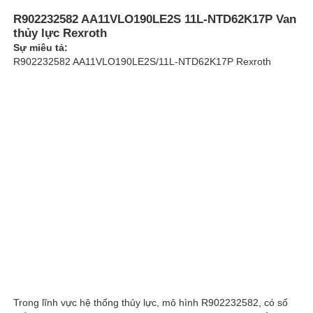
R902232582 AA11VLO190LE2S 11L-NTD62K17P Van
thủy lực Rexroth
Về chúng tôi
Sự miêu tả:
R902232582 AA11VLO190LE2S/11L-NTD62K17P Rexroth
Chuyến tham quan nhà máy
Kiểm soát chất lượng
Liên hệ với chúng tôi
Tin tức
Các trường hợp
Trong lĩnh vực hệ thống thủy lực, mô hình R902232582, có số
Yêu cầu báo giá