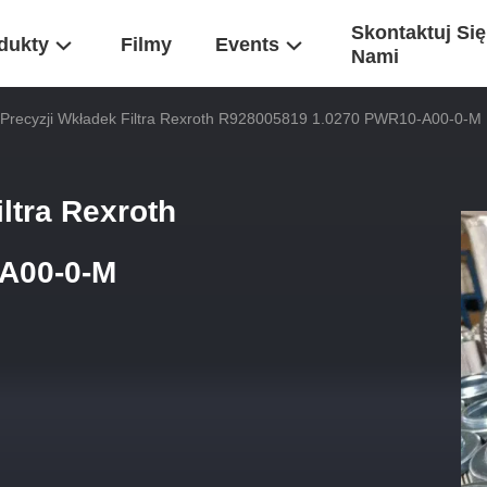
Skontaktuj Się
dukty
Filmy
Events
Nami
 Precyzji Wkładek Filtra Rexroth R928005819 1.0270 PWR10-A00-0-M
iltra Rexroth
A00-0-M