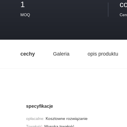
1
co
MOQ
Cen
cechy
Galeria
opis produktu
specyfikacje
opłacalne:
Kosztowne rozwiązanie
Trwałość:
Wysoka trwałość