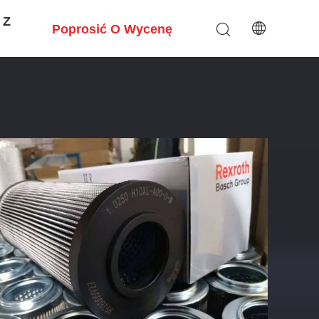
 Z
Poprosić O Wycenę