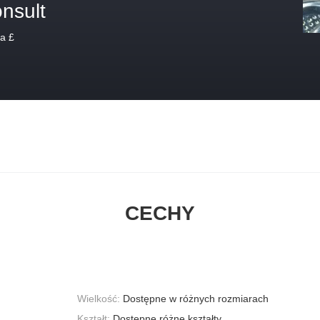
nsult
a £
CECHY
Wielkość:
Dostępne w różnych rozmiarach
Kształt:
Dostępne różne kształty