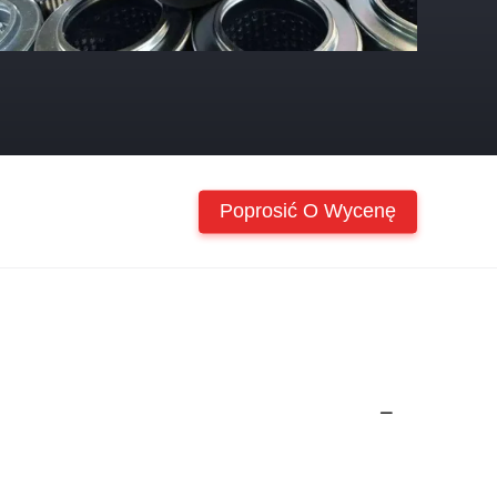
Poprosić O Wycenę