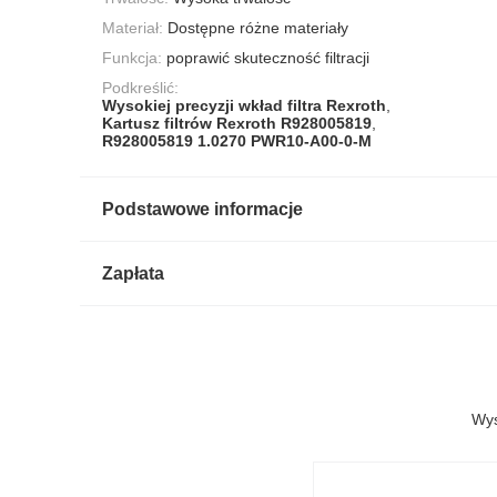
Materiał:
Dostępne różne materiały
Funkcja:
poprawić skuteczność filtracji
Podkreślić:
Wysokiej precyzji wkład filtra Rexroth
,
Kartusz filtrów Rexroth R928005819
,
R928005819 1.0270 PWR10-A00-0-M
Podstawowe informacje
Zapłata
Wys