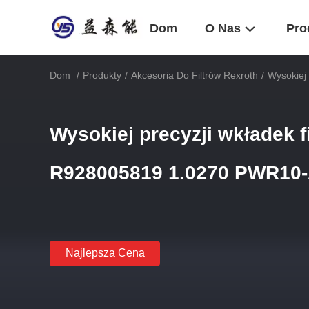
Dom
O Nas
Pro
Dom
/
Produkty
/
Akcesoria Do Filtrów Rexroth
/
Wysokiej
Wysokiej precyzji wkładek f
R928005819 1.0270 PWR10-
Najlepsza Cena