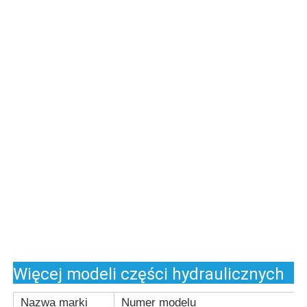
R900949899
R900900987 4WRAE6EW30-
4WREE6V1-16-
2X/G24N9K31/A1V
2X/G24K31/F1V
R900949863
O811403104
4WREE6V1-08-
QV1NG6Q28L/5BAR4/2WVNCOLR:I=
2X/G24K31/F1V
R900949806
O811403108
4WREE10W50-
QV1NG6Q28L/5BAR4/2WVNOOLR:I-
2X/G24K31/F1V
2,5A
R900949708
R900954088 4WRAE10W60-
4WRE10W00-
2X/G24K31/A1V
1X/24K4/M-174
R900949222
R900954086 4WRAE10EA60-
4WREE6E1-32-
2X/G24K31/A1V
2X/G24K31/F1V
R900949106
R900954083 4WRAE10E60-
4WRE10W00-
2X/G24K31/A1V
1X/24K4/M-173
Więcej modeli części hydraulicznych
Nazwa marki
Numer modelu