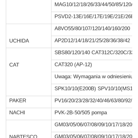
MAG10/12/18/26/33/44/50/85/120/1
PSVD2-13E/16E/17E/19E/21E/26E/
A8VO55/80/107/120/140/160/200
AP2D12/14/18/21/25/28/36/38/42
UCHIDA
SBS80/120/140 CAT312C/320C/325
CAT320 (AP-12)
CAT
Uwaga: Wymagania w odniesieniu do
SPK10/10(E200B) SPV10/10(MS180
PAKER
PV16/20/23/28/32/40/46/63/80/92/1
NACHI
PVK-2B-50/505 pompa
GM03/05/06/07/08/09/10/17/18/20/2
GM03/05/06/07/08/09/10/17/18/20/2
NABTESCO