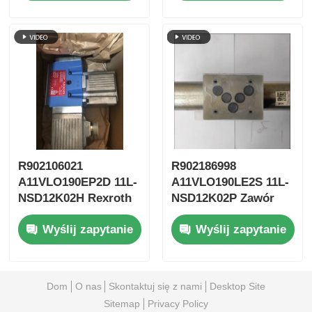
Excavator
R902106021
R902186998
A11VLO190EP2D 11L-
A11VLO190LE2S 11L-
NSD12K02H Rexroth
NSD12K02P Zawór
Hydraulic Pump
hydrauliczny Rexroth
Wyślij zapytanie
Wyślij zapytanie
Dom
O nas
Skontaktuj się z nami
Desktop Site
Sitemap
Privacy Policy