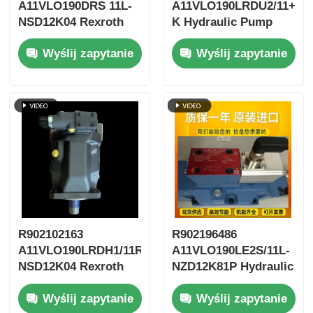
A11VLO190DRS 11L-
A11VLO190LRDU2/11+A1
NSD12K04 Rexroth
K Hydraulic Pump
Hydraulic Pump
For Rexroth High
Wyślij zapytanie
Wyślij zapytanie
Pressure Excavator
R902102163
R902196486
A11VLO190LRDH1/11R-
A11VLO190LE2S/11L-
NSD12K04 Rexroth
NZD12K81P Hydraulic
Hydraulic Pump
Pump For Rexroth
Wyślij zapytanie
Wyślij zapytanie
High Pressure