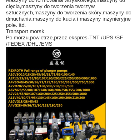
Maszyny do formowania wtryskowego,maszyny do
cięcia,maszyny do tworzenia tworzyw
sztucznych,maszyny do tworzenia skóry,maszyny do
O nas
dmuchania,maszyny do kucia i maszyny inżynieryjne
pole. itd.
Transport morski
Po morzu,powietrze,przez ekspres-TNT /UPS /SF
Wycieczka po fabryce
/FEDEX /DHL /EMS
Kontrola jakości
Skontaktuj się z nami
Nowości
Sprawy
Poproś o wycenę