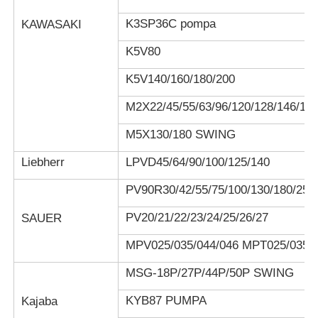
K3SP36C pompa
KAWASAKI
K5V80
K5V140/160/180/200
M2X22/45/55/63/96/120/128/146/1
M5X130/180 SWING
Liebherr
LPVD45/64/90/100/125/140
PV90R30/42/55/75/100/130/180/250
PV20/21/22/23/24/25/26/27
SAUER
MPV025/035/044/046 MPT025/035/0
MSG-18P/27P/44P/50P SWING
KYB87 PUMPA
Kajaba