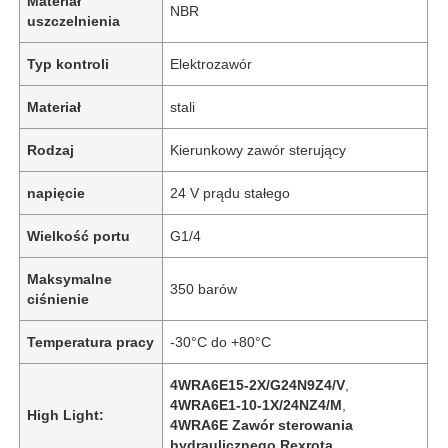
Materiał
NBR
uszczelnienia
Typ kontroli
Elektrozawór
Materiał
stali
Rodzaj
Kierunkowy zawór sterujący
napięcie
24 V prądu stałego
Wielkość portu
G1/4
Maksymalne
350 barów
ciśnienie
Temperatura pracy
-30°C do +80°C
4WRA6E15-2X/G24N9Z4/V
,
4WRA6E1-10-1X/24NZ4/M
,
High Light:
4WRA6E Zawór sterowania
hydraulicznego Rexrota