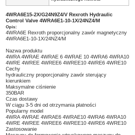
4WRA6E15-2X/G24N9Z4/V Rexroth Hydraulic
Control Valve 4WRA6E1-10-1X/24NZ4/M
Opis:
4WRA6E Rexroth proporcjonalny zawór magnetyczny
4WRA6E1-10-1X/24NZ4/M
Nazwa produktu
4WRA 4WRAE 4WRAE 6 4WRAE 10 4WRA6 4WRA10
4WRE 4WREE 4WREE6 4WREE10 4WRE6 4WRE10
Cechy
hydrauliczny proporcjonalny zawór sterujący
kierunkiem
Maksymalne ciśnienie
350BAR
Do domu
Czas dostawy
W ciągu 3-5 dni od otrzymania płatności
Popularny model
Produkty
4WRA 4WRAE 4WRAE6 4WRAE10 4WRA6 4WRA10
4WRE 4WREE 4WREE6 4WREE10 4WRE6 4WRE10
Zastosowanie
Filmy