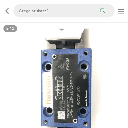
2
/
2