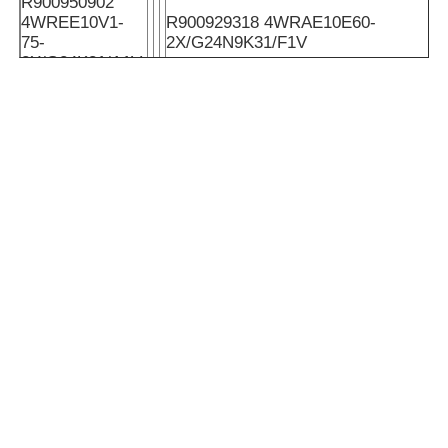
R900950902
4WREE10V1-
R900929318 4WRAE10E60-
75-
2X/G24N9K31/F1V
2X/G24K31/A1V
R900950416
R900900988 4WRAE10W60-
4WREE6W16-
2X/G24N9K31/A1V
2X/G24K31/F1V
R900950365
4WREE10V1-
R900909389 4WRAE6E15-
25-
2X/G24N9K31/A1V
2X/G24K31/A1V
R900950342
4WREE6E16-
R900947059 4WRAE6E15-
2X/G24K31/A1V-
2X/G24N9K31/F1V
655
R900950341
4WREE6E08-
R900558355 4WRAE6E30-
2X/G24K31/A1V-
2X/G24N9K31/A1V
655
R900950317
R900931485 4WRAE6E30-
4WREE6EA08-
2X/G24N9K31/F1V
2X/G24K31/A1V