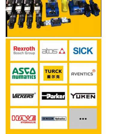
Pompa hydrauliczna Rexroth
Pompa hydrauliczna Parkera
Pompa hydrauliczna Vickers
Zawór hydrauliczny Rexroth
Akcesoria do filtrów Rexroth
Wyniki badań
Pompa hydrauliczna Yuken