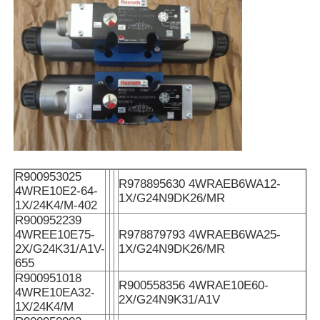
R900953025
R978895630 4WRAEB6WA12-
4WRE10E2-64-
1X/G24N9DK26/MR
1X/24K4/M-402
R900952239
4WREE10E75-
R978879793 4WRAEB6WA25-
2X/G24K31/A1V-
1X/G24N9DK26/MR
655
R900951018
R900558356 4WRAE10E60-
4WRE10EA32-
2X/G24N9K31/A1V
1X/24K4/M