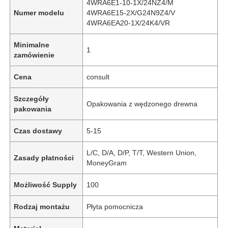
4WRA6E1-10-1X/24NZ4/M
Numer modelu
4WRA6E15-2X/G24N9Z4/V
4WRA6EA20-1X/24K4/VR
Minimalne
1
zamówienie
Cena
consult
Szczegóły
Opakowania z wędzonego drewna
pakowania
Czas dostawy
5-15
L/C, D/A, D/P, T/T, Western Union,
Zasady płatności
MoneyGram
Możliwość Supply
100
Rodzaj montażu
Płyta pomocnicza