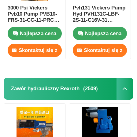
3000 Psi Vickers
Pvh131 Vickers Pump
Pvb10 Pump PVB10-
Hyd PVH131C-LBF-
FRS-31-CC-11-PRC
2S-11-C16V-31
Vickers Hyd Pumps
PVH131C-LBF-2S-11-
210 Bar
C25V-31
Najlepsza cena
Najlepsza cena
Skontaktuj się z
Skontaktuj się z
nami
nami
(2509)
Zawór hydrauliczny Rexroth