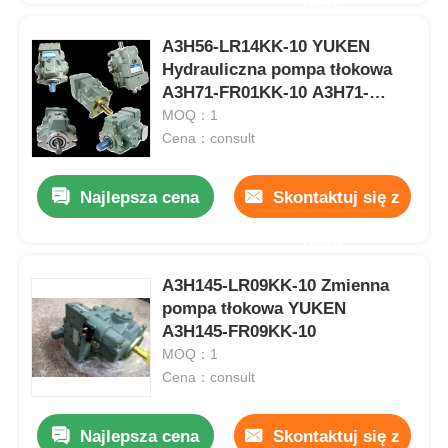
nami
A3H56-LR14KK-10 YUKEN
Hydrauliczna pompa tłokowa
A3H71-FR01KK-10 A3H71-
LR01KK-10
MOQ：1
Cena：consult
Najlepsza cena
Skontaktuj się z
nami
A3H145-LR09KK-10 Zmienna
pompa tłokowa YUKEN
A3H145-FR09KK-10
MOQ：1
Cena：consult
Najlepsza cena
Skontaktuj się z