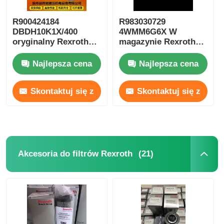
R900424184
R983030729
DBDH10K1X/400
4WMM6G6X W
oryginalny Rexroth
magazynie Rexroth
zawór hydrauliczny
hydrauliczne zawory
pompa hydrauliczna
magnetyczne
Najlepsza cena
Najlepsza cena
pełna seria
hydrauliczne pompy
olejowe
Skontaktuj się z
Skontaktuj się z
nami
nami
(21)
Akcesoria do filtrów Rexroth