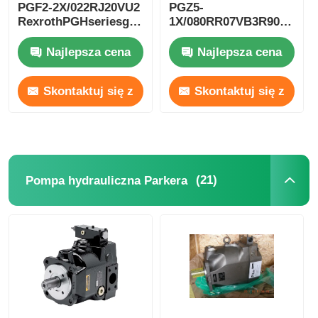
PGF2-2X/022RJ20VU2
PGZ5-
RexrothPGHseriesgearhigh-
1X/080RR07VB3R90123005
pressure
RexrothPGHseriesgearhig
oilpumpductile iron
pressure
Najlepsza cena
Najlepsza cena
oilpumpductile iron
Skontaktuj się z
Skontaktuj się z
nami
nami
(21)
Pompa hydrauliczna Parkera