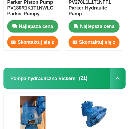
Parker Piston Pump
PV270L1L1T1NFF1
PV180R1K1T1NWLC
Parker Hydraulic
Parker Pumpy
Pump
komercyjne
PV180R1L1C1NFPD
PV270L1D3T1N001
Najlepsza cena
Najlepsza cena
Skontaktuj się z
Skontaktuj się z
nami
nami
(21)
Pompa hydrauliczna Vickers