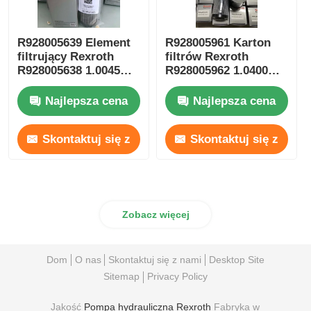
R928005639 Element
R928005961 Karton
filtrujący Rexroth
filtrów Rexroth
R928005638 1.0045
R928005962 1.0400
PWR6-A00-0-M
PWR6-A00-0-M
Najlepsza cena
Najlepsza cena
Skontaktuj się z
Skontaktuj się z
nami
nami
Zobacz więcej
Dom
O nas
Skontaktuj się z nami
Desktop Site
Sitemap
Privacy Policy
Jakość
Pompa hydrauliczna Rexroth
Fabryka w