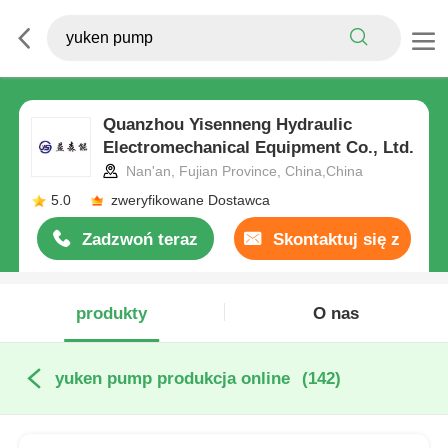
Quanzhou Yisenneng Hydraulic
Electromechanical Equipment Co., Ltd.
Nan'an, Fujian Province, China,China
5.0
zweryfikowane Dostawca
Zadzwoń teraz
Skontaktuj się z
nami
produkty
O nas
yuken pump produkcja online
(142)