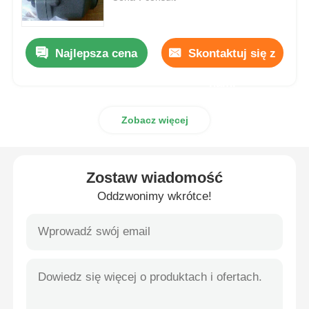
Pompa hydrauliczna Rexroth
Najlepsza cena
Skontaktuj się z
Pompa hydrauliczna Parkera
nami
Zobacz więcej
Pompa hydrauliczna Vickers
Zawór hydrauliczny Rexroth
Zostaw wiadomość
Oddzwonimy wkrótce!
Akcesoria do filtrów Rexroth
Wyniki badań
Pompa hydrauliczna Yuken