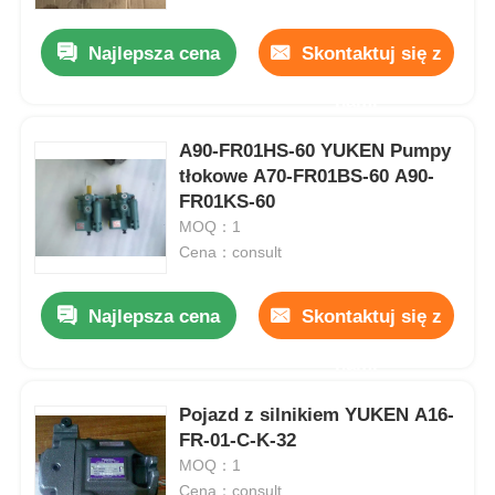
Najlepsza cena
Skontaktuj się z
O nas
nami
Wycieczka po fabryce
A90-FR01HS-60 YUKEN Pumpy
tłokowe A70-FR01BS-60 A90-
FR01KS-60
Kontrola jakości
MOQ：1
Cena：consult
Skontaktuj się z nami
Najlepsza cena
Skontaktuj się z
Nowości
nami
Sprawy
Pojazd z silnikiem YUKEN A16-
FR-01-C-K-32
MOQ：1
Poproś o wycenę
Cena：consult