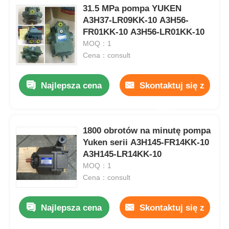
31.5 MPa pompa YUKEN
A3H37-LR09KK-10 A3H56-
FR01KK-10 A3H56-LR01KK-10
MOQ：1
Cena：consult
Najlepsza cena
Skontaktuj się z
nami
1800 obrotów na minutę pompa
Yuken serii A3H145-FR14KK-10
A3H145-LR14KK-10
MOQ：1
Cena：consult
Najlepsza cena
Skontaktuj się z