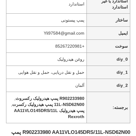
استاندارد یا غیر
استاندارد
استاندارد
ساختار
پمپ پیستونی
ایمیل
Yli97584@gmail.com
سوخت
+85267220981
diy_0
روغن هیدرولیک
diy_1
حمل و نقل دریایی، حمل و نقل هوایی
diy_2
آلمان
خانه
R902233980 پمپ هیدرولیک رکسروث
,
11L-NSD62N00 پمپ هیدرولیک رکسرت
,
برجسته:
پمپ هیدرولیک AA11VLO145DRS/11L
محصولات
Rexroth
R902233980 AA11VLO145DRS/11L-NSD62N00 پمپ
ویدیو