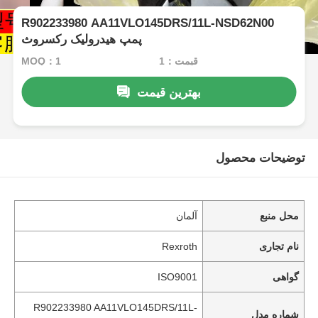
R902233980 AA11VLO145DRS/11L-NSD62N00
پمپ هیدرولیک رکسروث
قیمت：1
MOQ：1
بهترین قیمت
توضیحات محصول
محل منبع
آلمان
نام تجاری
Rexroth
گواهی
ISO9001
R902233980 AA11VLO145DRS/11L-
شماره مدل