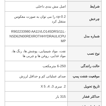
شرایط
اصل مش بندی داخلی
0.2-cp را می توان به صورت معکوس
چرخش
منتقل کرد
R902233980 AA11VLO145DRS/11L-
شماره مدل
NSD62N00REXROTHHYDRAULICPU
MP
نفت، مواد شیمیایی، پوشش ها، رنگ ها،
نوع نصب
مواد غذایی، روغن ها و چربی ها
حالت رانندگی
6-250 مترمکعب
موقعیت شفت پمپ
صدای عملیاتی کم و حداقل لرزش
تاریخ تحویل
2. سری 3، 4، 5 X
حداکثر فشار
315 بار