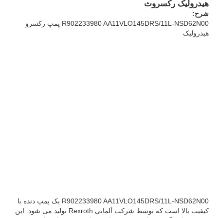
هیدرولیک رکسروث
شرح:
R902233980 AA11VLO145DRS/11L-NSD62N00 پمپ رکسرو
درباره ما
هیدرولیک
بازدید از کارخانه
کنترل کیفیت
با ما تماس بگیرید
اخبار
پرونده ها
R902233980 AA11VLO145DRS/11L-NSD62N00 یک پمپ دنده با
کیفیت بالا است که توسط شرکت آلمانی Rexroth تولید می شود. این
درخواست قیمت