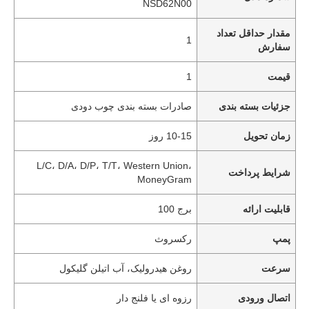
NSD62N00
مقدار حداقل تعداد
1
سفارش
قیمت
1
جزئیات بسته بندی
صادرات بسته بندی چوب دودی
زمان تحویل
10-15 روز
L/C، D/A، D/P، T/T، Western Union،
شرایط پرداخت
MoneyGram
قابلیت ارائه
برج 100
پمپ
رکسروث
سرعت
روغن هیدرولیک، آب اتیلن گلیکول
اتصال ورودی
رزوه ای یا فلنج دار