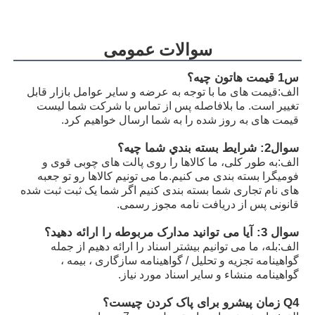
A11VLO190LE2S/11L-NSD12K72RP
R902255505
A11VLO190LE2S/11L-NTD12K02P
R902154643
سوالات عمومی
A11VLO190LE2S/11L-NZD12K02H
R902233884
س1 قیمت هاتون چيه؟
الف:
قیمت های ما با توجه به عرضه و سایر عوامل بازار قابل
A11VLO190LE2S/11L-NZD12K02H
R902106321
تغییر است. ما بلافاصله پس از تماس با شرکت شما لیست
قیمت های به روز شده را به شما ارسال خواهیم کرد.
A11VLO190LE2S/11L-NZD12K02H
R902198594
سوال2: شرايط بسته بندي شما چيه؟
A11VLO190LE2S/11L-NZD12K02P
R902220946
الف:
به طور کلی، ما کالاها را روی پالت های چوبی قوی و
فومیگرا بسته بندی می کنیم.ما می تونیم کالاها رو تو جعبه
A11VLO190LE2S/11L-NZD12K02P
R902255713
های نام تجاری شما بسته بندی کنیم اگر شما یک ثبت ثبت شده
قانونی پس از دریافت نامه مجوز رسمی.
A11VLO190LE2S/11L-NZD12K02P
R902225083
سوال 3: آیا می توانید مدارک مربوطه را ارائه دهید؟
الف:
بله، ما می توانیم بیشتر اسناد را ارائه دهیم از جمله
گواهینامه تجزیه و تحلیل / گواهینامه سازگاری ، بیمه ،
گواهینامه منشاء و سایر اسناد مورد نیاز.
Q4 زمان پیشرو برای پاک کردن چیست؟