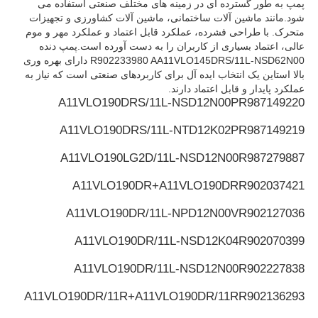
پمپ به طور گسترده ای در زمینه های مختلف صنعتی استفاده می
شود.مانند ماشین آلات ساختمانی، ماشین آلات کشاورزی و تجهیزات
متحرک. با طراحی فشرده، عملکرد قابل اعتماد و عملکرد مهر و موم
پمپ هیدرولیک رکسروث
عالی، اعتماد بسیاری از کاربران را به دست آورده است.پمپ دنده
R902233980 AA11VLO145DRS/11L-NSD62N00 دارای بهره وری
بالا استاین یک انتخاب ایده آل برای کاربردهای صنعتی است که نیاز به
پمپ هیدرولیک پارکر
عملکرد پایدار و قابل اعتماد دارند.
A11VLO190DRS/11L-NSD12N00P
R987149220
پمپ هیدرولیک ویکرز
A11VLO190DRS/11L-NTD12K02P
R987149219
A11VLO190LG2D/11L-NSD12N00
R987279887
شیر هیدرولیک Rexroth
A11VLO190DR+A11VLO190DR
R902037421
A11VLO190DR/11L-NPD12N00V
R902127036
لوازم جانبی فیلتر رکسرت
A11VLO190DR/11L-NSD12K04
R902070399
دریچه هیدرولیک YUKEN
A11VLO190DR/11L-NSD12N00
R902227838
A11VLO190DR/11R+A11VLO190DR/11R
R902136293
پمپ هیدرولیک یوکن