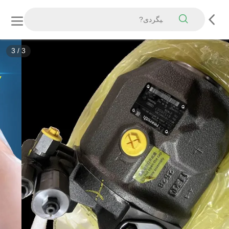
3
/
3