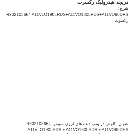
دریچه هیدرولیک رکسرت
شرح:
R902103664 A11VLO190LRDS+A11VO130LRDS+A11VO60DRS
درباره ما
رکسوت
بازدید از کارخانه
کنترل کیفیت
با ما تماس بگیرید
اخبار
پرونده ها
عنوان: کاوش در پمپ دنده های لروی-سومر: R902103664
A11VLO190LRDS + A11VO130LRDS + A11VO60DRS
درخواست قیمت