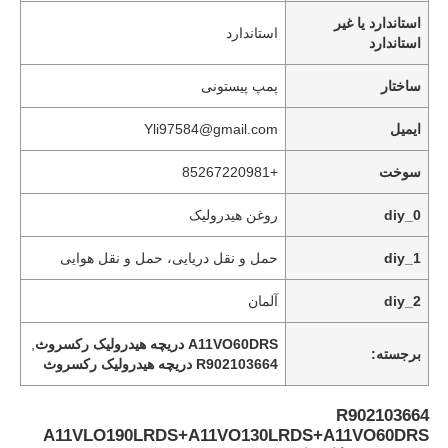
استاندارد یا غیر
استاندارد
استاندارد
ساختار
پمپ پیستونی
ایمیل
Yli97584@gmail.com
سوخت
+85267220981
diy_0
روغن هیدرولیک
diy_1
حمل و نقل دریایی، حمل و نقل هوایی
diy_2
آلمان
خانه
A11VO60DRS دریچه هیدرولیک رکسروث
,
برجسته:
R902103664 دریچه هیدرولیک رکسروث
محصولات
R902103664
A11VLO190LRDS+A11VO130LRDS+A11VO60DRS
ویدیو