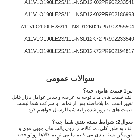
A11VLO190LE2S/11L-NSD12K02P
R902233541
A11VLO190LE2S/11L-NSD12K02P
R902186998
A11VLO190LE2S/11L-NSD12K02RP
R902255504
A11VLO190LE2S/11L-NSD12K72P
R902233540
A11VLO190LE2S/11L-NSD12K72P
R902194817
A11VLO190LE2S/11L-NSD12K72RP
R902255505
A11VLO190LE2S/11L-NTD12K02P
R902154643
سوالات عمومی
A11VLO190LE2S/11L-NZD12K02H
R902233884
س1 قیمت هاتون چيه؟
الف:
قیمت های ما با توجه به عرضه و سایر عوامل بازار قابل
A11VLO190LE2S/11L-NZD12K02H
R902106321
تغییر است. ما بلافاصله پس از تماس با شرکت شما لیست
قیمت های به روز شده را به شما ارسال خواهیم کرد.
A11VLO190LE2S/11L-NZD12K02H
R902198594
سوال2: شرايط بسته بندي شما چيه؟
A11VLO190LE2S/11L-NZD12K02P
R902220946
الف:
به طور کلی، ما کالاها را روی پالت های چوبی قوی و
فومیگرا بسته بندی می کنیم.ما می تونیم کالاها رو تو جعبه
A11VLO190LE2S/11L-NZD12K02P
R902255713