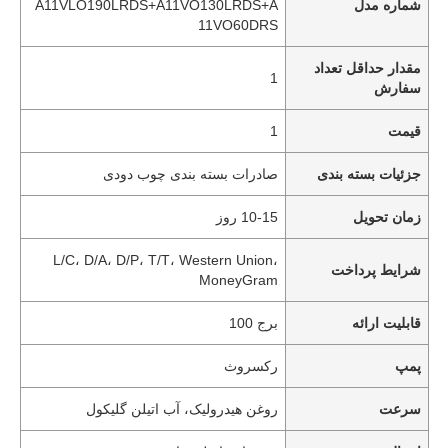
شماره مدل
A11VLO190LRDS+A11VO130LRDS+A
11VO60DRS
مقدار حداقل تعداد
1
سفارش
قیمت
1
جزئیات بسته بندی
صادرات بسته بندی چوب دودی
زمان تحویل
10-15 روز
L/C، D/A، D/P، T/T، Western Union،
شرایط پرداخت
MoneyGram
قابلیت ارائه
برج 100
پمپ
رکسروث
سرعت
روغن هیدرولیک، آب اتیلن گلیکول