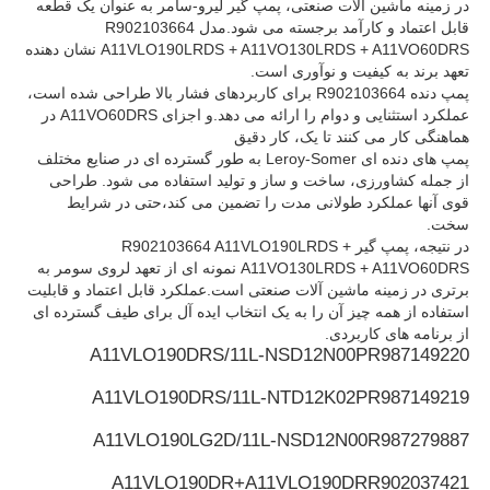
در زمینه ماشین آلات صنعتی، پمپ گیر لیرو-سامر به عنوان یک قطعه
قابل اعتماد و کارآمد برجسته می شود.مدل R902103664
A11VLO190LRDS + A11VO130LRDS + A11VO60DRS نشان دهنده
پمپ هیدرولیک رکسروث
تعهد برند به کیفیت و نوآوری است.
پمپ دنده R902103664 برای کاربردهای فشار بالا طراحی شده است،
عملکرد استثنایی و دوام را ارائه می دهد.و اجزای A11VO60DRS در
پمپ هیدرولیک پارکر
هماهنگی کار می کنند تا یک، کار دقیق
پمپ های دنده ای Leroy-Somer به طور گسترده ای در صنایع مختلف
از جمله کشاورزی، ساخت و ساز و تولید استفاده می شود. طراحی
پمپ هیدرولیک ویکرز
قوی آنها عملکرد طولانی مدت را تضمین می کند،حتی در شرایط
سخت.
در نتیجه، پمپ گیر R902103664 A11VLO190LRDS +
شیر هیدرولیک Rexroth
A11VO130LRDS + A11VO60DRS نمونه ای از تعهد لروی سومر به
برتری در زمینه ماشین آلات صنعتی است.عملکرد قابل اعتماد و قابلیت
استفاده از همه چیز آن را به یک انتخاب ایده آل برای طیف گسترده ای
از برنامه های کاربردی.
لوازم جانبی فیلتر رکسرت
A11VLO190DRS/11L-NSD12N00P
R987149220
A11VLO190DRS/11L-NTD12K02P
R987149219
دریچه هیدرولیک YUKEN
A11VLO190LG2D/11L-NSD12N00
R987279887
پمپ هیدرولیک یوکن
A11VLO190DR+A11VLO190DR
R902037421