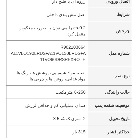
اتصال ورودی
رزوه ای یا فلنج دار
شرایط
اصل مش بندی داخلی
0.2-cp را می توان به صورت معکوس
چرخش
منتقل کرد
R902103664
شماره مدل
A11VLO190LRDS+A11VO130LRDS+A
11VO60DRSREXROTH
نفت، مواد شیمیایی، پوشش ها، رنگ ها،
نوع نصب
مواد غذایی، روغن ها و چربی ها
حالت رانندگی
6-250 مترمکعب
موقعیت شفت پمپ
صدای عملیاتی کم و حداقل لرزش
تاریخ تحویل
2. سری 3، 4، 5 X
حداکثر فشار
315 بار