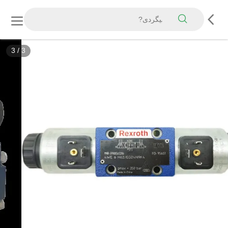
3
/
3