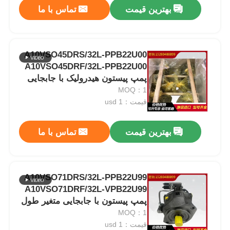
بهترین قیمت
تماس با ما
A10VSO45DRS/32L-PPB22U00
A10VSO45DRF/32L-PPB22U00
پمپ پیستون هیدرولیک با جابجایی
متغیر
MOQ：1
قیمت：usd 1
بهترین قیمت
تماس با ما
خانه
A10VSO71DRS/32L-PPB22U99
A10VSO71DRF/32L-VPB22U99
محصولات
پمپ پیستون با جابجایی متغیر طول
عمر طولانی برای صنعتی
MOQ：1
قیمت：usd 1
ویدیو