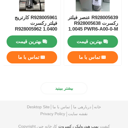
R928005639 عنصر فیلتر
R928005961 کارتریج
رکسرت R928005638
فیلتر رکسرت
R928005962 1.0400
1.0045 PWR6-A00-0-M
PWR6-A00-0-M
بهترین قیمت
بهترین قیمت
تماس با ما
تماس با ما
بیشتر ببینید
خانه
دربارهی ما
تماس با ما
Desktop Site
نقشه سایت
Privacy Policy
کیفیت
پمپ هیدرولیک رکسروث
کارخانه چین.Copyright