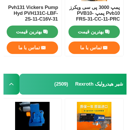
پمپ 3000 پی سی ویکرز
Pvh131 Vickers Pump
Pvb10 پمپ PVB10-
Hyd PVH131C-LBF-
2S-11-C16V-31
FRS-31-CC-11-PRC
پمپ هایدروستی ویکرز
PVH131C-LBF-2S-11-
210 بار
C25V-31
بهترین قیمت
بهترین قیمت
تماس با ما
تماس با ما
(2509)
شیر هیدرولیک Rexroth