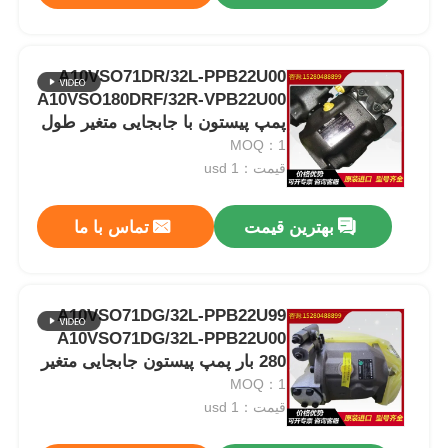
A10VSO71DR/32L-PPB22U00
A10VSO180DRF/32R-VPB22U00
پمپ پیستون با جابجایی متغیر طول
عمر طولانی
MOQ：1
قیمت：usd 1
بهترین قیمت
تماس با ما
A10VSO71DG/32L-PPB22U99
A10VSO71DG/32L-PPB22U00
280 بار پمپ پیستون جابجایی متغیر
برای صنایع صنعتی
MOQ：1
قیمت：usd 1