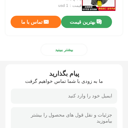
قیمت：usd 1
پمپ هیدرولیک رکسروث
بهترین قیمت
تماس با ما
پمپ هیدرولیک پارکر
بیشتر ببینید
پمپ هیدرولیک ویکرز
شیر هیدرولیک Rexroth
پیام بگذارید
ما به زودی با شما تماس خواهیم گرفت
لوازم جانبی فیلتر رکسرت
دریچه هیدرولیک YUKEN
پمپ هیدرولیک یوکن