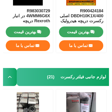
R983030729
R900424184
DBDH10K1X/400 اصلی
4WMM6G6X در انبار
رکسرت دریچه هیدرولیک
Rexroth دریچه
پمپ هیدرولیک سری
هیدرولیک سولینوئید پمپ
کامل
روغن هیدرولیک
بهترین قیمت
بهترین قیمت
تماس با ما
تماس با ما
(21)
لوازم جانبی فیلتر رکسرت