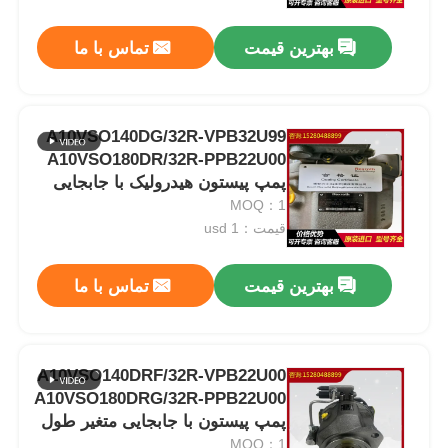
بهترین قیمت
تماس با ما
درباره ما
بازدید از کارخانه
A10VSO140DG/32R-VPB32U99
A10VSO180DR/32R-PPB22U00
پمپ پیستون هیدرولیک با جابجایی
کنترل کیفیت
متغیر
MOQ：1
قیمت：usd 1
با ما تماس بگیرید
بهترین قیمت
تماس با ما
اخبار
پرونده ها
A10VSO140DRF/32R-VPB22U00
A10VSO180DRG/32R-PPB22U00
پمپ پیستون با جابجایی متغیر طول
درخواست قیمت
عمر طولانی برای صنعتی
MOQ：1