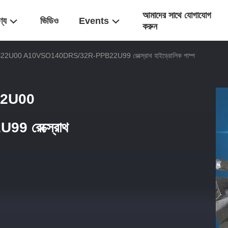
আমাদের সাথে যোগাযোগ
ণ্য
ভিডিও
Events
করুন
00 A10VSO140DRS/32R-PPB22U99 রেক্স্রোথ হাইড্রোলিক পাম্প
2U00
 রেক্স্রোথ