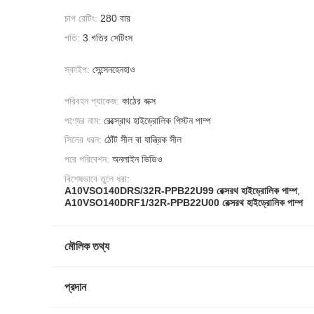
চাপ রেটিং:
280 বার
গতি:
3 গতির সেটিংস
স্কাইপ:
সেন্সেনহেনহাও
পরিবহন প্যাকেজ:
কাঠের বাক্স
পণ্যের নাম:
রেক্স্রোথ হাইড্রোলিক পিস্টন পাম্প
সিলের ধরন:
ঠোঁট সীল বা যান্ত্রিক সীল
পরে পরিবেশন:
অনলাইন ভিডিও
বিশেষভাবে তুলে ধরা:
A10VSO140DRS/32R-PPB22U99 রেক্সরথ হাইড্রোলিক পাম্প
,
A10VSO140DRF1/32R-PPB22U00 রেক্সরথ হাইড্রোলিক পাম্প
মৌলিক তথ্য
প্রদান