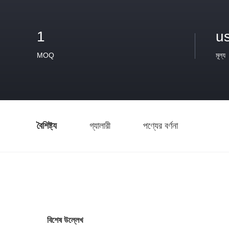
1
u
MOQ
মূল্য
বৈশিষ্ট্য
গ্যালারী
পণ্যের বর্ণনা
বিশেষ উল্লেখ