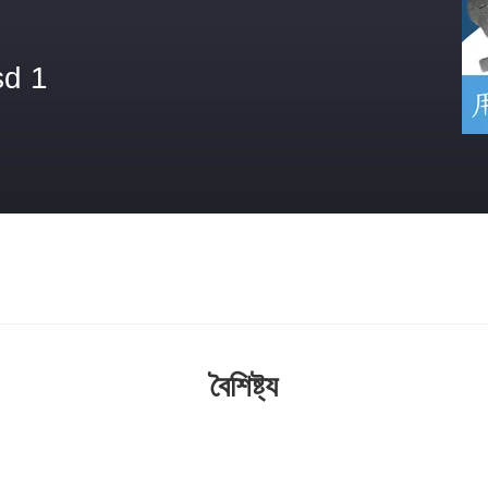
sd 1
বৈশিষ্ট্য