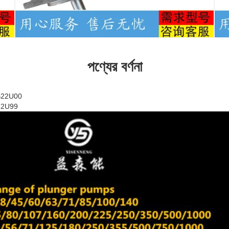
পণ্যের বর্ণনা
B22U00
22U99