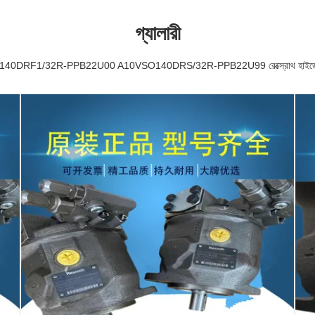
গ্যালারী
40DRF1/32R-PPB22U00 A10VSO140DRS/32R-PPB22U99 রেক্স্রোথ হাইড্রোল