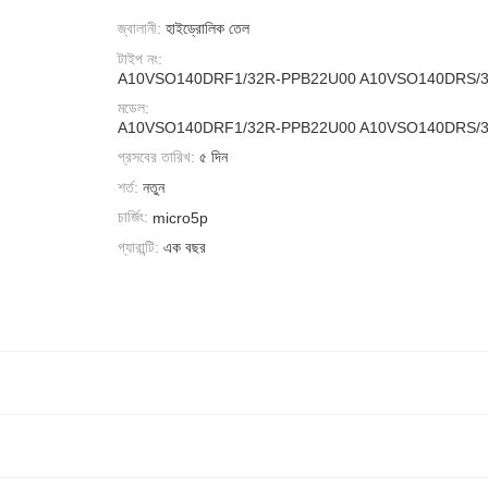
জ্বালানী:
হাইড্রোলিক তেল
টাইপ নং:
A10VSO140DRF1/32R-PPB22U00 A10VSO140DRS/
মডেল:
A10VSO140DRF1/32R-PPB22U00 A10VSO140DRS/
প্রসবের তারিখ:
৫ দিন
শর্ত:
নতুন
চার্জিং:
micro5p
গ্যারান্টি:
এক বছর