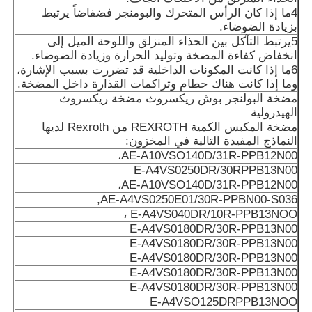
4ما إذا كان الرأس المتحرك والبومنجر فضفاضاً يرتبط
بزيادة الضوضاء.
5يرتبط التآكل بين الحذاء المنزلق واللوحة الميل إلى
انخفاض كفاءة المضخة وتوليد الحرارة وزيادة الضوضاء.
6ما إذا كانت المكونات الداخلية قد تضررت بسبب الإشارة،
وما إذا كانت هناك حطام وتراكمات القذارة داخل المضخة.
مضخة البولنجر بوش ريكسروث مضخة ريكسروث
الهيدرولية
مضخة المكبس الكمية REXROTH من Rexroth لديها
النماذج المفيدة التالية في المخزون:
AE-A10VSO140D/31R-PPB12N00،
E-A4VS0250DR/30RPPB13N00
AE-A10VSO140D/31R-PPB12N00،
AE-A4VS0250E01/30R-PPBN00-S036,
E-A4VS040DR/10R-PPB13NOO ،
E-A4VS0180DR/30R-PPB13N00
E-A4VS0180DR/30R-PPB13N00
E-A4VS0180DR/30R-PPB13N00
E-A4VS0180DR/30R-PPB13N00
E-A4VS0180DR/30R-PPB13N00
E-A4VSO125DRPPB13NOO