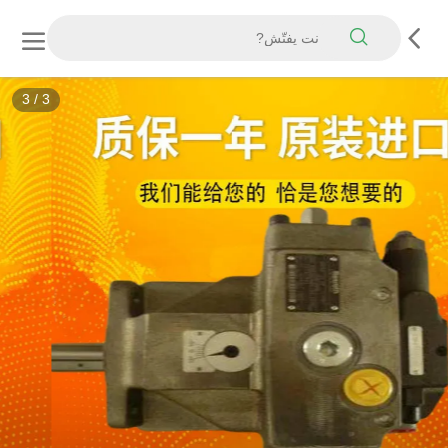
3
/
3