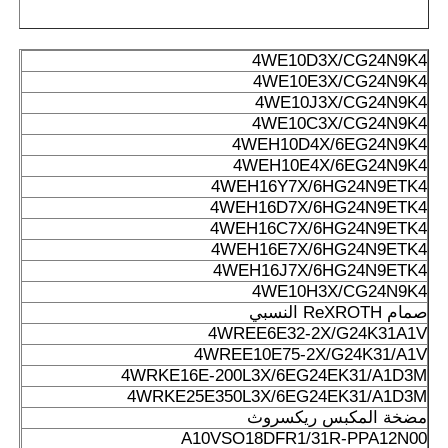
4WE10D3X/CG24N9K4
4WE10E3X/CG24N9K4
4WE10J3X/CG24N9K4
4WE10C3X/CG24N9K4
4WEH10D4X/6EG24N9K4
4WEH10E4X/6EG24N9K4
4WEH16Y7X/6HG24N9ETK4
4WEH16D7X/6HG24N9ETK4
4WEH16C7X/6HG24N9ETK4
4WEH16E7X/6HG24N9ETK4
4WEH16J7X/6HG24N9ETK4
4WE10H3X/CG24N9K4
صمام ReXROTH النسبي
4WREE6E32-2X/G24K31A1V
4WREE10E75-2X/G24K31/A1V
4WRKE16E-200L3X/6EG24EK31/A1D3M
4WRKE25E350L3X/6EG24EK31/A1D3M
مضخة المكبس ريكسروث
A10VSO18DFR1/31R-PPA12N00