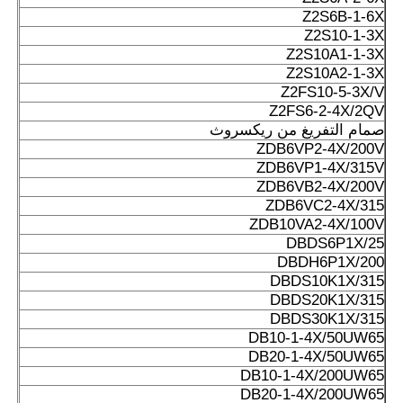
Z2S6B-1-6X
Z2S10-1-3X
Z2S10A1-1-3X
Z2S10A2-1-3X
Z2FS10-5-3X/V
Z2FS6-2-4X/2QV
صمام التفريغ من ريكسروث
ZDB6VP2-4X/200V
ZDB6VP1-4X/315V
ZDB6VB2-4X/200V
ZDB6VC2-4X/315
ZDB10VA2-4X/100V
DBDS6P1X/25
DBDH6P1X/200
DBDS10K1X/315
DBDS20K1X/315
DBDS30K1X/315
DB10-1-4X/50UW65
DB20-1-4X/50UW65
DB10-1-4X/200UW65
DB20-1-4X/200UW65