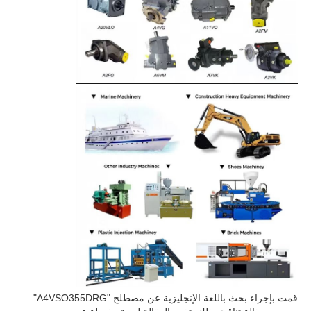
قمت بإجراء بحث باللغة الإنجليزية عن مصطلح "A4VSO355DRG"