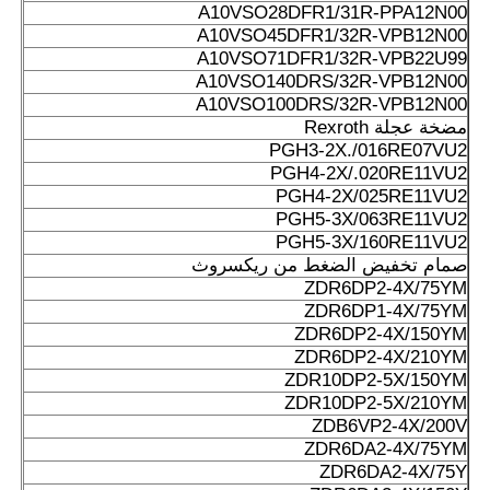
A10VSO28DFR1/31R-PPA12N00
A10VSO45DFR1/32R-VPB12N00
A10VSO71DFR1/32R-VPB22U99
A10VSO140DRS/32R-VPB12N00
A10VSO100DRS/32R-VPB12N00
مضخة عجلة Rexroth
PGH3-2X./016RE07VU2
PGH4-2X/.020RE11VU2
PGH4-2X/025RE11VU2
PGH5-3X/063RE11VU2
PGH5-3X/160RE11VU2
صمام تخفيض الضغط من ريكسروث
ZDR6DP2-4X/75YM
ZDR6DP1-4X/75YM
ZDR6DP2-4X/150YM
ZDR6DP2-4X/210YM
ZDR10DP2-5X/150YM
ZDR10DP2-5X/210YM
ZDB6VP2-4X/200V
ZDR6DA2-4X/75YM
ZDR6DA2-4X/75Y