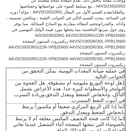
ووجدت مقالة تناقش ذلك. تقدم المقالة لمحة مفصلة عن
A4VSO355DRG ، مع تسليط الضوء على مواصفاتها وخصائصها
،والطلباتيقدم القسم الأول من المقال A4VSO355DRG ، مؤكداً دوره
في الصناعة. يبحث القسم التالي في الجوانب التقنية ، ويناقش تصميمه ،
وأدائه ،والقدراتوتختتم المقالة بمقارنة مع النماذج المماثلة، مما يوفر
رؤى حول ميزتها التنافسية.مما يجعلها مورد قيمة لأولئك المهتمين في
A4VSO355DRG.A4VSO355DRG/22R-VPB25N00
A4VSO180DR/30L-PPB13N00 ريكسروث البستون المضخة
A4VSO355DRG/22R-VPB25N00 A4VSO180DR/30L-PPB13N00
ريكسروث البستون المضخة
A4VSO355DRG/22R-VPB25N00 A4VSO180DR/30L-PPB13N00
ريكسروث البستون المضخة
في عملية صيانة المعدات اليومية، يمكن التحقق من
الجوانب التالية:
1هل لوحة التوزيع ملبوسة أم مشقوقة. هل الفجوة بين
البولنجر والأسطوانة كبيرة جدا. هذه الأعراض تشمل
التآكل، وانخفاض الضغط ومعدل التدفق،وزيادة التسرب
في أنبوب النفط المتسرب.
2ما إذا كان الربيع المركزي ضعيفاً أو مكسوراً يرتبط
بانخفاض الضغط ومعدل التدفق.
3ما إذا كانت فتحة التخفيف المكبس مغلقة أم لا يرتبط
بالضوضاء التي تنتجها المضخة أثناء التشغيل عندما تعاني
الحذاء المنزلق من الاحتكاك الجاف.