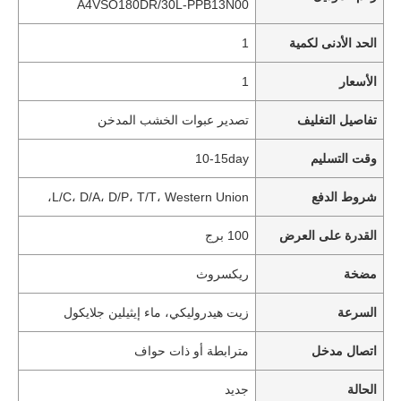
A4VSO180DR/30L-PPB13N00
الحد الأدنى لكمية
1
الأسعار
1
تفاصيل التغليف
تصدير عبوات الخشب المدخن
وقت التسليم
10-15day
شروط الدفع
L/C، D/A، D/P، T/T، Western Union،
القدرة على العرض
100 برج
مضخة
ريكسروث
السرعة
زيت هيدروليكي، ماء إيثيلين جلايكول
اتصال مدخل
مترابطة أو ذات حواف
الحالة
جديد