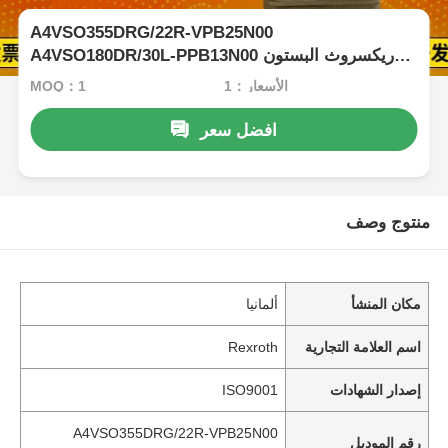
A4VSO355DRG/22R-VPB25N00
A4VSO180DR/30L-PPB13N00 ريكسروث البستون
المضخة
الأسعار：1
MOQ：1
افضل سعر
منتوج وصف
مكان المنشأ
ألمانيا
اسم العلامة التجارية
Rexroth
إصدار الشهادات
ISO9001
A4VSO355DRG/22R-VPB25N00
رقم الموديل