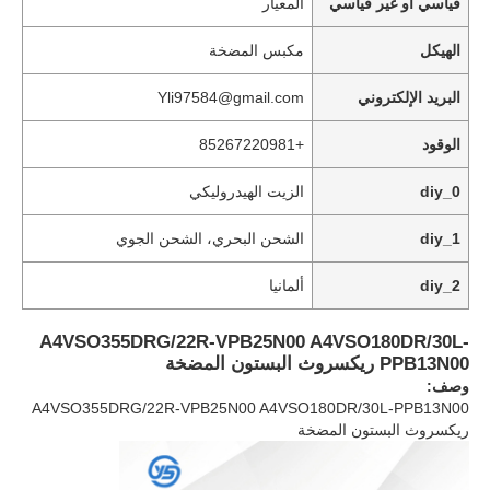
قياسي أو غير قياسي
المعيار
الهيكل
مكبس المضخة
البريد الإلكتروني
Yli97584@gmail.com
الوقود
+85267220981
diy_0
الزيت الهيدروليكي
diy_1
الشحن البحري، الشحن الجوي
diy_2
ألمانيا
A4VSO355DRG/22R-VPB25N00 A4VSO180DR/30L-
المنزل
PPB13N00 ريكسروث البستون المضخة
وصف:
A4VSO355DRG/22R-VPB25N00 A4VSO180DR/30L-PPB13N00
منتجات
ريكسروث البستون المضخة
فيديوهات