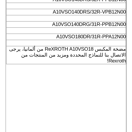
A10VSO140DRS/32R-VPB12N00
A10VSO140DRG/31R-PPB12N00
A10VSO180DR/31R-PPA12N00
مضخة المكبس ReXROTH A10VSO18 من ألمانيا، يرجى
الاتصال بنا للنماذج المحددة ومزيد من المنتجات من
Rexroth!