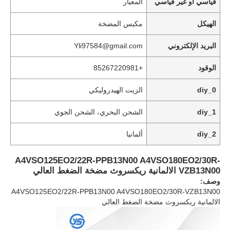
قياسي أو غير قياسي
المعيار
الهيكل
مكبس المضخة
البريد الإلكتروني
Yli97584@gmail.com
الوقود
+85267220981
diy_0
الزيت الهيدروليكي
diy_1
الشحن البحري، الشحن الجوي
diy_2
ألمانيا
A4VSO125EO2/22R-PPB13N00 A4VSO180EO2/30R-
المنزل
VZB13N00 الالمانية ريكسروث مضخة الضغط العالي
وصف:
A4VSO125EO2/22R-PPB13N00 A4VSO180EO2/30R-VZB13N00
منتجات
الالمانية ريكسروث مضخة الضغط العالي
فيديوهات