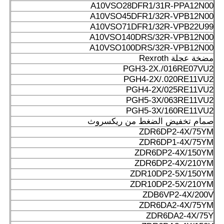
A10VSO28DFR1/31R-PPA12N00
A10VSO45DFR1/32R-VPB12N00
A10VSO71DFR1/32R-VPB22U99
A10VSO140DRS/32R-VPB12N00
A10VSO100DRS/32R-VPB12N00
مضخة عجلة Rexroth
PGH3-2X./016RE07VU2
PGH4-2X/.020RE11VU2
PGH4-2X/025RE11VU2
PGH5-3X/063RE11VU2
PGH5-3X/160RE11VU2
صمام تخفيض الضغط من ريكسروث
ZDR6DP2-4X/75YM
ZDR6DP1-4X/75YM
ZDR6DP2-4X/150YM
ZDR6DP2-4X/210YM
ZDR10DP2-5X/150YM
ZDR10DP2-5X/210YM
ZDB6VP2-4X/200V
ZDR6DA2-4X/75YM
ZDR6DA2-4X/75Y