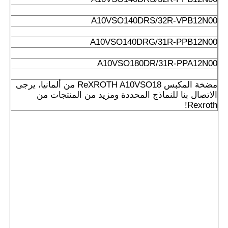
A10VSO140DRS/32R-VPB12N00
A10VSO140DRG/31R-PPB12N00
A10VSO180DR/31R-PPA12N00
مضخة المكبس ReXROTH A10VSO18 من ألمانيا، يرجى
الاتصال بنا للنماذج المحددة ومزيد من المنتجات من
Rexroth!