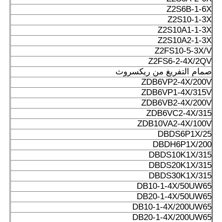
Z2S6B-1-6X
Z2S10-1-3X
Z2S10A1-1-3X
Z2S10A2-1-3X
Z2FS10-5-3X/V
Z2FS6-2-4X/2QV
صمام التفريغ من ريكسروث
ZDB6VP2-4X/200V
ZDB6VP1-4X/315V
ZDB6VB2-4X/200V
ZDB6VC2-4X/315
ZDB10VA2-4X/100V
DBDS6P1X/25
DBDH6P1X/200
DBDS10K1X/315
DBDS20K1X/315
DBDS30K1X/315
DB10-1-4X/50UW65
DB20-1-4X/50UW65
DB10-1-4X/200UW65
DB20-1-4X/200UW65