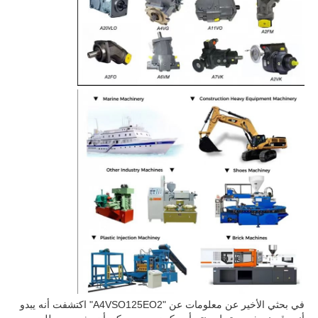
في بحثي الأخير عن معلومات عن "A4VSO125EO2" اكتشفت أنه يبدو