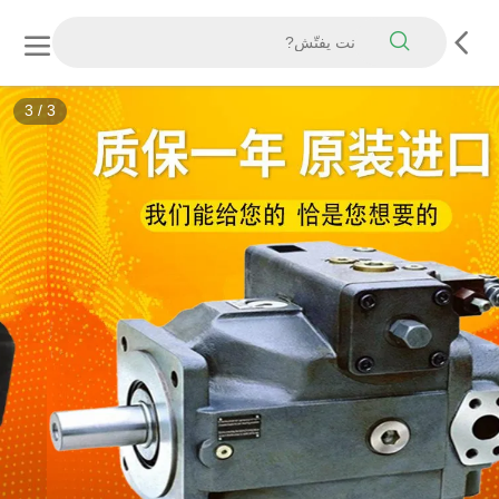
3
/
3