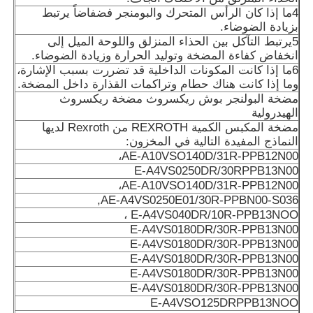
4ما إذا كان الرأس المتحرك والبومنجر فضفاضاً يرتبط
بزيادة الضوضاء.
5يرتبط التآكل بين الحذاء المنزلق واللوحة الميل إلى
انخفاض كفاءة المضخة وتوليد الحرارة وزيادة الضوضاء.
6ما إذا كانت المكونات الداخلية قد تضررت بسبب الإشارة،
وما إذا كانت هناك حطام وتراكمات القذارة داخل المضخة.
مضخة البولنجر بوش ريكسروث مضخة ريكسروث
الهيدرولية
مضخة المكبس الكمية REXROTH من Rexroth لديها
النماذج المفيدة التالية في المخزون:
AE-A10VSO140D/31R-PPB12N00،
E-A4VS0250DR/30RPPB13N00
AE-A10VSO140D/31R-PPB12N00،
AE-A4VS0250E01/30R-PPBN00-S036,
E-A4VS040DR/10R-PPB13NOO ،
E-A4VS0180DR/30R-PPB13N00
E-A4VS0180DR/30R-PPB13N00
E-A4VS0180DR/30R-PPB13N00
E-A4VS0180DR/30R-PPB13N00
E-A4VS0180DR/30R-PPB13N00
E-A4VSO125DRPPB13NOO