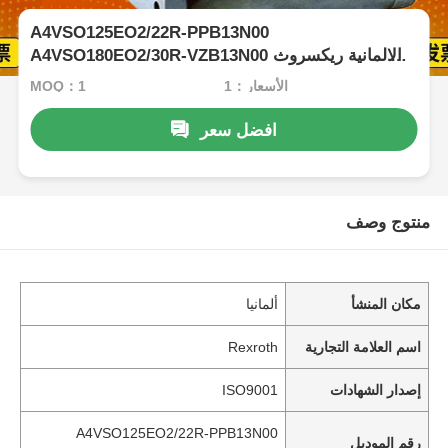
A4VSO125EO2/22R-PPB13N00
A4VSO180EO2/30R-VZB13N00 الالمانية ريكسروث
مضخة الضغط العالي
الأسعار：1
MOQ：1
افضل سعر
منتوج وصف
مكان المنشأ
ألمانيا
اسم العلامة التجارية
Rexroth
إصدار الشهادات
ISO9001
A4VSO125EO2/22R-PPB13N00
رقم الموديل