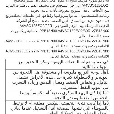
أنه رقم نموذج مرتبط بمنتج أو مكون معين.يمكن أن يشير مصطلح
"A4VSO125EO2" إلى جزء يستخدم في مختلف الصناعاتأظهرت المزيد
من الأبحاث أن هذا النموذج معروف بأدائه عالية الجودة
ومتانته.المستخدمون أشادوا بموثوقيتها وكفاءتها في تطبيقات مختلفةومع
ذلك، دون مزيد من السياق، فمن الصعب تحديد المنتج أو الشركة
الدقيقة المرتبطة بهذا الرقم النموذجي.A4VSO125EO2/22R-
PPB13N00 A4VSO180EO2/30R-VZB13N00 الالمانية ريكسروث
مضخة الضغط العالي
A4VSO125EO2/22R-PPB13N00 A4VSO180EO2/30R-VZB13N00
الالمانية ريكسروث مضخة الضغط العالي
A4VSO125EO2/22R-PPB13N00 A4VSO180EO2/30R-VZB13N00
الالمانية ريكسروث مضخة الضغط العالي
في عملية صيانة المعدات اليومية، يمكن التحقق من
الجوانب التالية:
1هل لوحة التوزيع ملبوسة أم مشقوقة. هل الفجوة بين
البولنجر والأسطوانة كبيرة جدا. هذه الأعراض تشمل
التآكل، وانخفاض الضغط ومعدل التدفق،وزيادة التسرب
في أنبوب النفط المتسرب.
2ما إذا كان الربيع المركزي ضعيفاً أو مكسوراً يرتبط
بانخفاض الضغط ومعدل التدفق.
3ما إذا كانت فتحة التخفيف المكبس مغلقة أم لا يرتبط
بالضوضاء التي تنتجها المضخة أثناء التشغيل عندما تعاني
الحذاء المنزلق من الاحتكاك الجاف.