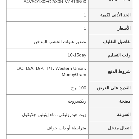
A4VSO180EO2/30R-VZB13N00
الحد الأدنى لكمية
1
الأسعار
1
تفاصيل التغليف
تصدير عبوات الخشب المدخن
وقت التسليم
10-15day
L/C، D/A، D/P، T/T، Western Union،
شروط الدفع
MoneyGram
القدرة على العرض
100 برج
مضخة
ريكسروث
السرعة
زيت هيدروليكي، ماء إيثيلين جلايكول
اتصال مدخل
مترابطة أو ذات حواف