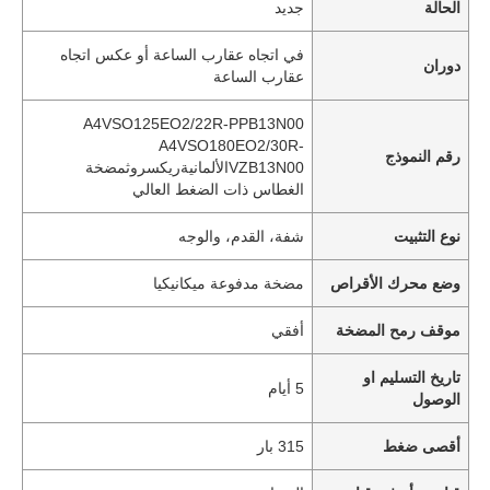
الحالة
جديد
في اتجاه عقارب الساعة أو عكس اتجاه
دوران
عقارب الساعة
A4VSO125EO2/22R-PPB13N00
A4VSO180EO2/30R-
رقم النموذج
VZB13N00الألمانيةريكسروثمضخة
الغطاس ذات الضغط العالي
نوع التثبيت
شفة، القدم، والوجه
وضع محرك الأقراص
مضخة مدفوعة ميكانيكيا
موقف رمح المضخة
أفقي
تاريخ التسليم او
5 أيام
الوصول
أقصى ضغط
315 بار