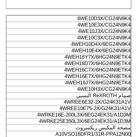
4WE10D3X/CG24N9K4
4WE10E3X/CG24N9K4
4WE10J3X/CG24N9K4
4WE10C3X/CG24N9K4
4WEH10D4X/6EG24N9K4
4WEH10E4X/6EG24N9K4
4WEH16Y7X/6HG24N9ETK4
4WEH16D7X/6HG24N9ETK4
4WEH16C7X/6HG24N9ETK4
4WEH16E7X/6HG24N9ETK4
4WEH16J7X/6HG24N9ETK4
4WE10H3X/CG24N9K4
صمام ReXROTH النسبي
4WREE6E32-2X/G24K31A1V
4WREE10E75-2X/G24K31/A1V
4WRKE16E-200L3X/6EG24EK31/A1D3M
4WRKE25E350L3X/6EG24EK31/A1D3M
مضخة المكبس ريكسروث
A10VSO18DFR1/31R-PPA12N00