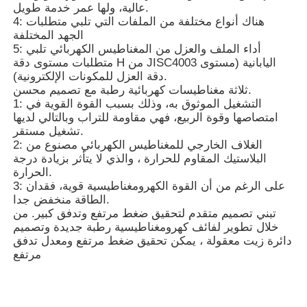
عالية، ولها عمر خدمة طويل.
4: هناك أنواع مختلفة من الملفات التي تلبي متطلبات
الجهد المختلفة
مضخة هيدروليكية ريكسروث
5: أداء الملف والعزل من المغناطيس الكهربائي تلبي
متطلبات مستوى دقة H من JISC4003 اليابانية (مستوى
دقة العزل للمكونات الإلكترونية).
مضخة باركر الهيدروليكية
ثلاثة مغناطيسات كهربائية رطبة مع تصميم محسن.
1: التشغيل الموثوق به، وذلك بسبب القوة القوية في
امتصاصها وقوة الربيع، فهي مقاومة للتراب وبالتالي لديها
مضخة هيدروليكية فيكرز
تشغيل مستقر.
2: الغلاف الخارجي للمغناطيس الكهربائي مصنوع من
البلاستيك المقاوم للحرارة ، والذي لا يتأثر بزيادة درجة
صمام ريكسروث الهيدروليكي
الحرارة.
3: على الرغم من أن القوة الكهرومغناطيسية قوية، فقدان
الطاقة منخفض جدا.
ملحقات مرشح ريكسروث
تبني تصميم متقدم لتحقيق ضغط مرتفع وتدفق كبير. من
خلال تطوير لفائف كهرومغناطيسية رطبة جديدة وتصميم
دائرة زيت معقولة ، يمكن تحقيق ضغط مرتفع ومعدل تدفق
الصمام الهيدروليكي YUKEN
مرتفع
مضخة هيدروليكية Yuken