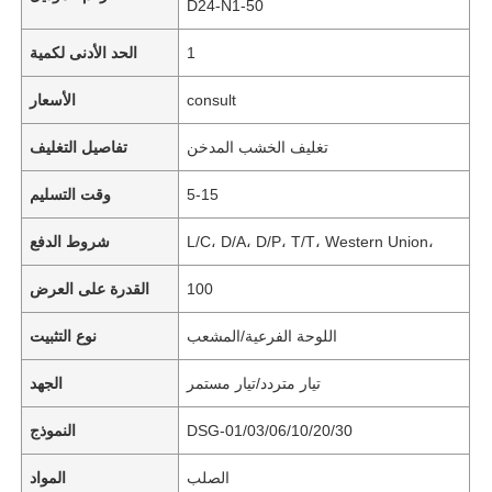
D24-N1-50
1
الحد الأدنى لكمية
consult
الأسعار
تغليف الخشب المدخن
تفاصيل التغليف
5-15
وقت التسليم
L/C، D/A، D/P، T/T، Western Union،
شروط الدفع
100
القدرة على العرض
اللوحة الفرعية/المشعب
نوع التثبيت
تيار متردد/تيار مستمر
الجهد
DSG-01/03/06/10/20/30
النموذج
الصلب
المواد