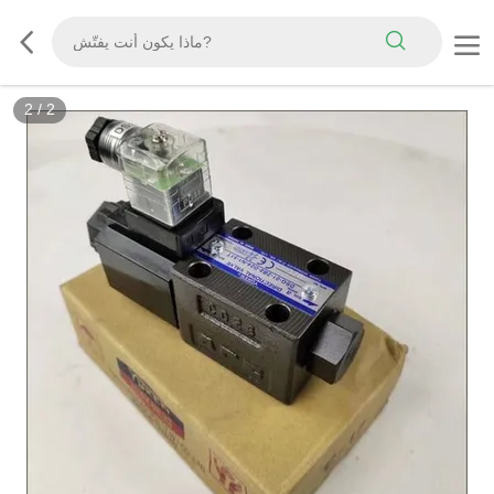
2
/
2