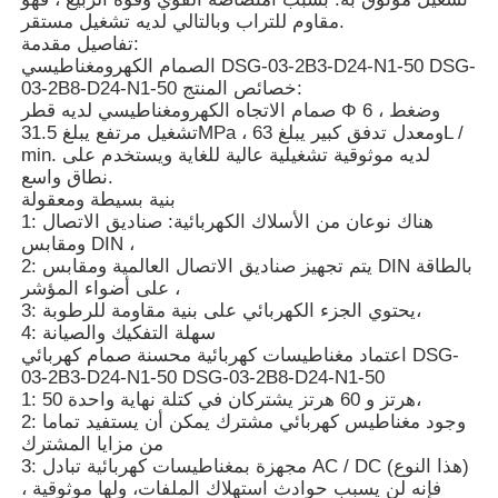
مقاوم للتراب وبالتالي لديه تشغيل مستقر.
تفاصيل مقدمة:
معلومات عنا
الصمام الكهرومغناطيسي DSG-03-2B3-D24-N1-50 DSG-
03-2B8-D24-N1-50 خصائص المنتج:
صمام الاتجاه الكهرومغناطيسي لديه قطر Φ 6 ، وضغط
تشغيل مرتفع يبلغ 31.5MPa ، ومعدل تدفق كبير يبلغ 63L /
جولة في المصنع
min. لديه موثوقية تشغيلية عالية للغاية ويستخدم على
نطاق واسع.
بنية بسيطة ومعقولة
ضبط الجودة
1: هناك نوعان من الأسلاك الكهربائية: صناديق الاتصال
ومقابس DIN ،
2: يتم تجهيز صناديق الاتصال العالمية ومقابس DIN بالطاقة
اتصل بنا
على أضواء المؤشر ،
3: يحتوي الجزء الكهربائي على بنية مقاومة للرطوبة،
4: سهلة التفكيك والصيانة
أخبار
اعتماد مغناطيسات كهربائية محسنة صمام كهربائي DSG-
03-2B3-D24-N1-50 DSG-03-2B8-D24-N1-50
1: 50 هرتز و 60 هرتز يشتركان في كتلة نهاية واحدة،
القضايا
2: وجود مغناطيس كهربائي مشترك يمكن أن يستفيد تماما
من مزايا المشترك
3: مجهزة بمغناطيسات كهربائية تبادل AC / DC (هذا النوع)
اطلب عرض أسعار
، فإنه لن يسبب حوادث استهلاك الملفات، ولها موثوقية